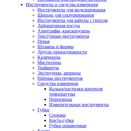
Инструменты и средства измерения
Инструменты для моделирования
Щипцы для глазурирования
Инструменты для работы с гипсом
Лабораторная посуда
Аэрографы, краскопульты
Текстурные инструменты
Перья
Штампы и формы
Другие принадлежности
Калячницы
Мастихины
Трафареты
Экструдеры, шприцы
Наборы инструментов
Средства измерения
Кольца/пастилки контроля
температуры
Пироскопы
Измерительные инструменты
Губки
Спонжи
Кисть-губка
Губки оправочные
Кисти