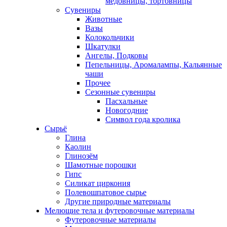
медовницы, тортовницы
Сувениры
Животные
Вазы
Колокольчики
Шкатулки
Ангелы, Подковы
Пепельницы, Аромалампы, Кальянные
чаши
Прочее
Сезонные сувениры
Пасхальные
Новогодние
Символ года кролика
Сырьё
Глина
Каолин
Глинозём
Шамотные порошки
Гипс
Силикат циркония
Полевошпатовое сырье
Другие природные материалы
Мелющие тела и футеровочные материалы
Футеровочные материалы