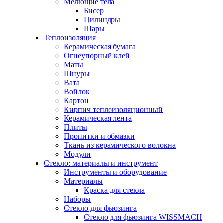
Мелющие тела
Бисер
Цилиндры
Шары
Теплоизоляция
Керамическая бумага
Огнеупорный клей
Маты
Шнуры
Вата
Войлок
Картон
Кирпич теплоизоляционный
Керамическая лента
Плиты
Пропитки и обмазки
Ткань из керамического волокна
Модули
Стекло: материалы и инструмент
Инструменты и оборудование
Материалы
Краска для стекла
Наборы
Стекло для фьюзинга
Стекло для фьюзинга WISSMACH