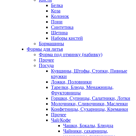
Белка
Коза
Колонок
Пони
Синтетика
Щетина
Наборы кистей
Бормашины
Формы для литья
Форма под отминку (набивку)
Прочее
Посуда
Кувшины, Штофы, Стопки, Пивные
кружки
Ложки, Половники
Тарелки, Блюда, Менажницы,
Фруктовницы
Горшки, Супницы, Салатники, Лотки
Молочники, Сливочники, Масленки
Конфетницы, Сухарницы, Креманки
Прочее
Чай/Кофе
Чашки, Бокалы, Блюдца
Чайники, сахарницы,