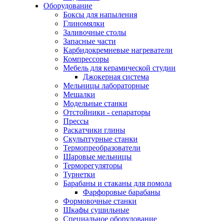
Оборудование
Боксы для напыления
Глиномялки
Заливочные столы
Запасные части
Карбидокремневые нагреватели
Компрессоры
Мебель для керамической студии
Джокерная система
Мельницы лабораторные
Мешалки
Модельные станки
Отстойники - сепараторы
Прессы
Раскатчики глины
Скульптурные станки
Термопреобразователи
Шаровые мельницы
Терморегуляторы
Турнетки
Барабаны и стаканы для помола
Фарфоровые барабаны
Формовочные станки
Шкафы сушильные
Специальное оборудование