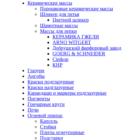
Керамические массы
Порошковые керамические массы
Шликер для литья
Цветной шликер
Шамотные массы
Массы для лепки
КЕРАМИКА ГЖЕЛИ
ARNO WITGERT
Добрушский фарфоровый завод
GOERG & SCHNEIDER
Cinikop
КНР
Глазури
Ангобы
Краски подглазурные
Краски надглазурные
Карандаши и маркеры подглазурные
Пигменты
Гончарные круги
Печи
Огневой припас
Капсель
Стойки
Плиты огнеупорные
Подставки