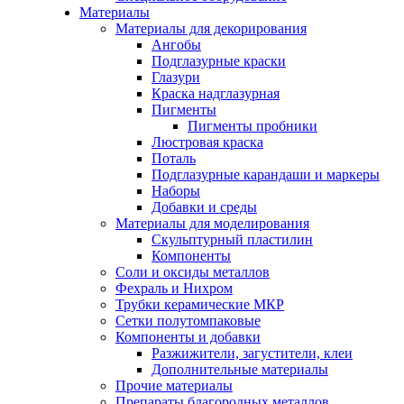
Материалы
Материалы для декорирования
Ангобы
Подглазурные краски
Глазури
Краска надглазурная
Пигменты
Пигменты пробники
Люстровая краска
Поталь
Подглазурные карандаши и маркеры
Наборы
Добавки и среды
Материалы для моделирования
Скульптурный пластилин
Компоненты
Соли и оксиды металлов
Фехраль и Нихром
Трубки керамические МКР
Сетки полутомпаковые
Компоненты и добавки
Разжижители, загустители, клеи
Дополнительные материалы
Прочие материалы
Препараты благородных металлов