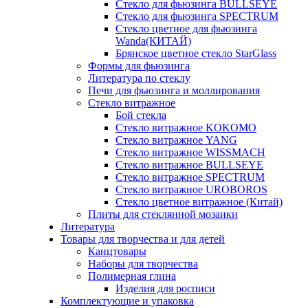
Стекло для фьюзинга BULLSEYE
Стекло для фьюзинга SPECTRUM
Стекло цветное для фьюзинга
Wanda(КИТАЙ)
Брянское цветное стекло StarGlass
Формы для фьюзинга
Литература по стеклу
Печи для фьюзинга и моллирования
Стекло витражное
Бой стекла
Стекло витражное KOKOMO
Стекло витражное YANG
Стекло витражное WISSMACH
Стекло витражное BULLSEYE
Стекло витражное SPECTRUM
Стекло витражное UROBOROS
Стекло цветное витражное (Китай)
Плиты для стеклянной мозаики
Литература
Товары для творчества и для детей
Канцтовары
Наборы для творчества
Полимерная глина
Изделия для росписи
Комплектующие и упаковка