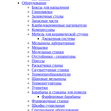
Оборудование
Боксы для напыления
Глиномялки
Заливочные столы
Запасные части
Карбидокремневые нагреватели
Компрессоры
Мебель для керамической студии
Джокерная система
Мельницы лабораторные
Мешалки
Модельные станки
Отстойники - сепараторы
Прессы
Раскатчики глины
Скульптурные станки
Термопреобразователи
Шаровые мельницы
Терморегуляторы
Турнетки
Барабаны и стаканы для помола
Фарфоровые барабаны
Формовочные станки
Шкафы сушильные
Специальное оборудование