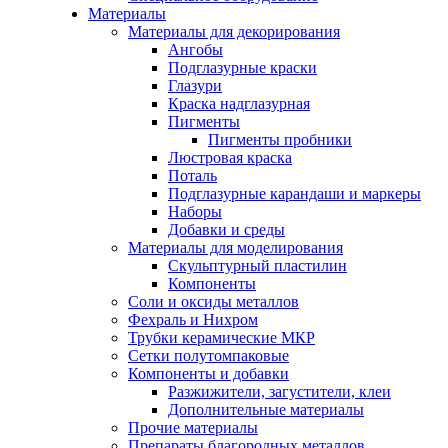
Материалы
Материалы для декорирования
Ангобы
Подглазурные краски
Глазури
Краска надглазурная
Пигменты
Пигменты пробники
Люстровая краска
Поталь
Подглазурные карандаши и маркеры
Наборы
Добавки и среды
Материалы для моделирования
Скульптурный пластилин
Компоненты
Соли и оксиды металлов
Фехраль и Нихром
Трубки керамические МКР
Сетки полутомпаковые
Компоненты и добавки
Разжижители, загустители, клеи
Дополнительные материалы
Прочие материалы
Препараты благородных металлов