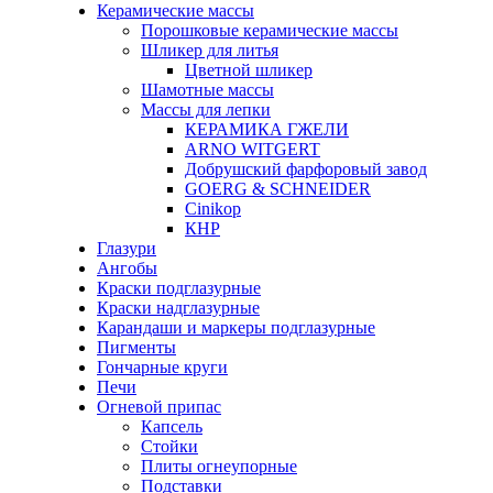
Керамические массы
Порошковые керамические массы
Шликер для литья
Цветной шликер
Шамотные массы
Массы для лепки
КЕРАМИКА ГЖЕЛИ
ARNO WITGERT
Добрушский фарфоровый завод
GOERG & SCHNEIDER
Cinikop
КНР
Глазури
Ангобы
Краски подглазурные
Краски надглазурные
Карандаши и маркеры подглазурные
Пигменты
Гончарные круги
Печи
Огневой припас
Капсель
Стойки
Плиты огнеупорные
Подставки