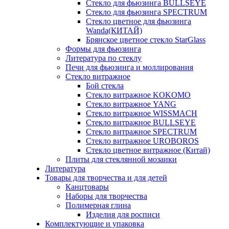
Стекло для фьюзинга BULLSEYE
Стекло для фьюзинга SPECTRUM
Стекло цветное для фьюзинга
Wanda(КИТАЙ)
Брянское цветное стекло StarGlass
Формы для фьюзинга
Литература по стеклу
Печи для фьюзинга и моллирования
Стекло витражное
Бой стекла
Стекло витражное KOKOMO
Стекло витражное YANG
Стекло витражное WISSMACH
Стекло витражное BULLSEYE
Стекло витражное SPECTRUM
Стекло витражное UROBOROS
Стекло цветное витражное (Китай)
Плиты для стеклянной мозаики
Литература
Товары для творчества и для детей
Канцтовары
Наборы для творчества
Полимерная глина
Изделия для росписи
Комплектующие и упаковка