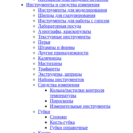
Инструменты и средства измерения
Инструменты для моделирования
Щипцы для глазурирования
Инструменты для работы с гипсом
Лабораторная посуда
Аэрографы, краскопульты
Текстурные инструменты
Перья
Штампы и формы
Другие принадлежности
Калячницы
Мастихины
Трафареты
Экструдеры, шприцы
Наборы инструментов
Средства измерения
Кольца/пастилки контроля
температуры
Пироскопы
Измерительные инструменты
Губки
Спонжи
Кисть-губка
Губки оправочные
Кисти