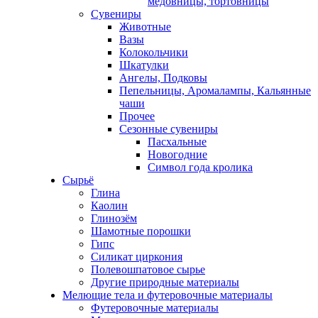
медовницы, тортовницы
Сувениры
Животные
Вазы
Колокольчики
Шкатулки
Ангелы, Подковы
Пепельницы, Аромалампы, Кальянные
чаши
Прочее
Сезонные сувениры
Пасхальные
Новогодние
Символ года кролика
Сырьё
Глина
Каолин
Глинозём
Шамотные порошки
Гипс
Силикат циркония
Полевошпатовое сырье
Другие природные материалы
Мелющие тела и футеровочные материалы
Футеровочные материалы