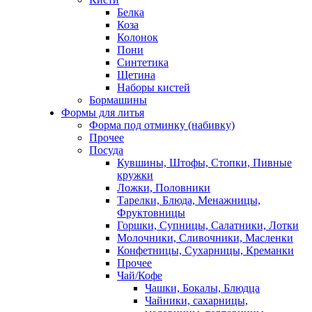
Белка
Коза
Колонок
Пони
Синтетика
Щетина
Наборы кистей
Бормашины
Формы для литья
Форма под отминку (набивку)
Прочее
Посуда
Кувшины, Штофы, Стопки, Пивные
кружки
Ложки, Половники
Тарелки, Блюда, Менажницы,
Фруктовницы
Горшки, Супницы, Салатники, Лотки
Молочники, Сливочники, Масленки
Конфетницы, Сухарницы, Креманки
Прочее
Чай/Кофе
Чашки, Бокалы, Блюдца
Чайники, сахарницы,