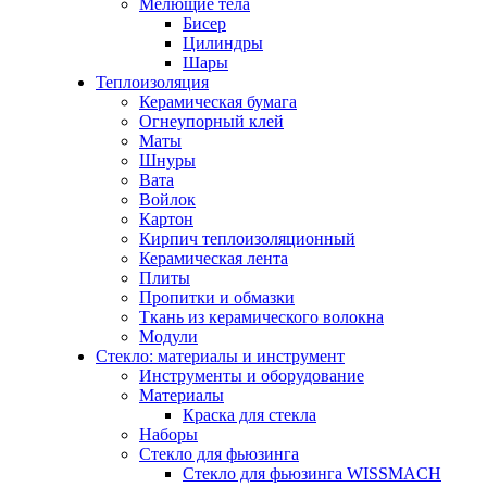
Мелющие тела
Бисер
Цилиндры
Шары
Теплоизоляция
Керамическая бумага
Огнеупорный клей
Маты
Шнуры
Вата
Войлок
Картон
Кирпич теплоизоляционный
Керамическая лента
Плиты
Пропитки и обмазки
Ткань из керамического волокна
Модули
Стекло: материалы и инструмент
Инструменты и оборудование
Материалы
Краска для стекла
Наборы
Стекло для фьюзинга
Стекло для фьюзинга WISSMACH