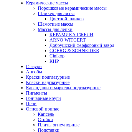
Керамические массы
Порошковые керамические массы
Шликер для литья
Цветной шликер
Шамотные массы
Массы для лепки
КЕРАМИКА ГЖЕЛИ
ARNO WITGERT
Добрушский фарфоровый завод
GOERG & SCHNEIDER
Cinikop
КНР
Глазури
Ангобы
Краски подглазурные
Краски надглазурные
Карандаши и маркеры подглазурные
Пигменты
Гончарные круги
Печи
Огневой припас
Капсель
Стойки
Плиты огнеупорные
Подставки