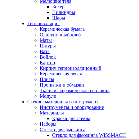
Мелющие тела
Бисер
Цилиндры
Шары
Теплоизоляция
Керамическая бумага
Огнеупорный клей
Маты
Шнуры
Вата
Войлок
Картон
Кирпич теплоизоляционный
Керамическая лента
Плиты
Пропитки и обмазки
Ткань из керамического волокна
Модули
Стекло: материалы и инструмент
Инструменты и оборудование
Материалы
Краска для стекла
Наборы
Стекло для фьюзинга
Стекло для фьюзинга WISSMACH