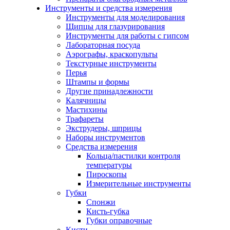
Инструменты и средства измерения
Инструменты для моделирования
Щипцы для глазурирования
Инструменты для работы с гипсом
Лабораторная посуда
Аэрографы, краскопульты
Текстурные инструменты
Перья
Штампы и формы
Другие принадлежности
Калячницы
Мастихины
Трафареты
Экструдеры, шприцы
Наборы инструментов
Средства измерения
Кольца/пастилки контроля
температуры
Пироскопы
Измерительные инструменты
Губки
Спонжи
Кисть-губка
Губки оправочные
Кисти