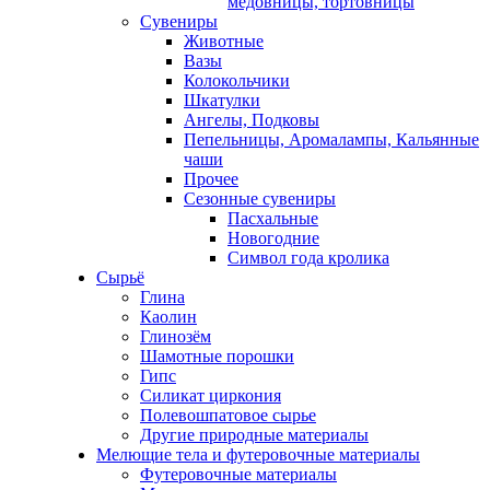
медовницы, тортовницы
Сувениры
Животные
Вазы
Колокольчики
Шкатулки
Ангелы, Подковы
Пепельницы, Аромалампы, Кальянные
чаши
Прочее
Сезонные сувениры
Пасхальные
Новогодние
Символ года кролика
Сырьё
Глина
Каолин
Глинозём
Шамотные порошки
Гипс
Силикат циркония
Полевошпатовое сырье
Другие природные материалы
Мелющие тела и футеровочные материалы
Футеровочные материалы