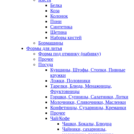
Белка
Коза
Колонок
Пони
Синтетика
Щетина
Наборы кистей
Бормашины
Формы для литья
Форма под отминку (набивку)
Прочее
Посуда
Кувшины, Штофы, Стопки, Пивные
кружки
Ложки, Половники
Тарелки, Блюда, Менажницы,
Фруктовницы
Горшки, Супницы, Салатники, Лотки
Молочники, Сливочники, Масленки
Конфетницы, Сухарницы, Креманки
Прочее
Чай/Кофе
Чашки, Бокалы, Блюдца
Чайники, сахарницы,