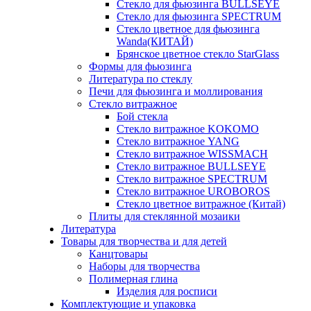
Стекло для фьюзинга BULLSEYE
Стекло для фьюзинга SPECTRUM
Стекло цветное для фьюзинга
Wanda(КИТАЙ)
Брянское цветное стекло StarGlass
Формы для фьюзинга
Литература по стеклу
Печи для фьюзинга и моллирования
Стекло витражное
Бой стекла
Стекло витражное KOKOMO
Стекло витражное YANG
Стекло витражное WISSMACH
Стекло витражное BULLSEYE
Стекло витражное SPECTRUM
Стекло витражное UROBOROS
Стекло цветное витражное (Китай)
Плиты для стеклянной мозаики
Литература
Товары для творчества и для детей
Канцтовары
Наборы для творчества
Полимерная глина
Изделия для росписи
Комплектующие и упаковка