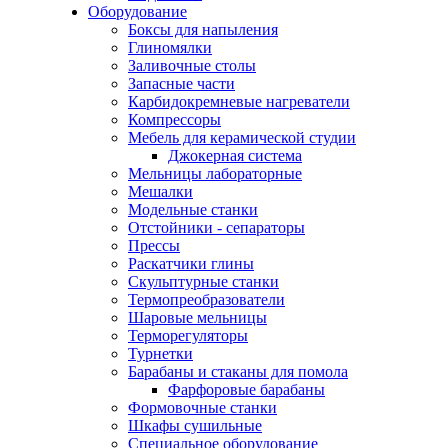
Оборудование
Боксы для напыления
Глиномялки
Заливочные столы
Запасные части
Карбидокремневые нагреватели
Компрессоры
Мебель для керамической студии
Джокерная система
Мельницы лабораторные
Мешалки
Модельные станки
Отстойники - сепараторы
Прессы
Раскатчики глины
Скульптурные станки
Термопреобразователи
Шаровые мельницы
Терморегуляторы
Турнетки
Барабаны и стаканы для помола
Фарфоровые барабаны
Формовочные станки
Шкафы сушильные
Специальное оборудование