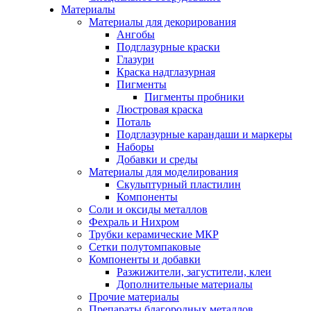
Материалы
Материалы для декорирования
Ангобы
Подглазурные краски
Глазури
Краска надглазурная
Пигменты
Пигменты пробники
Люстровая краска
Поталь
Подглазурные карандаши и маркеры
Наборы
Добавки и среды
Материалы для моделирования
Скульптурный пластилин
Компоненты
Соли и оксиды металлов
Фехраль и Нихром
Трубки керамические МКР
Сетки полутомпаковые
Компоненты и добавки
Разжижители, загустители, клеи
Дополнительные материалы
Прочие материалы
Препараты благородных металлов