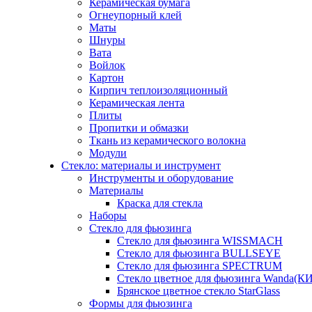
Керамическая бумага
Огнеупорный клей
Маты
Шнуры
Вата
Войлок
Картон
Кирпич теплоизоляционный
Керамическая лента
Плиты
Пропитки и обмазки
Ткань из керамического волокна
Модули
Стекло: материалы и инструмент
Инструменты и оборудование
Материалы
Краска для стекла
Наборы
Стекло для фьюзинга
Стекло для фьюзинга WISSMACH
Стекло для фьюзинга BULLSEYE
Стекло для фьюзинга SPECTRUM
Стекло цветное для фьюзинга Wanda(К
Брянское цветное стекло StarGlass
Формы для фьюзинга