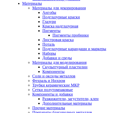
Материалы
Материалы для декорирования
Ангобы
Подглазурные краски
Глазури
Краска надглазурная
Пигменты
Пигменты пробники
Люстровая краска
Поталь
Подглазурные карандаши и маркеры
Наборы
Добавки и среды
Материалы для моделирования
Скульптурный пластилин
Компоненты
Соли и оксиды металлов
Фехраль и Нихром
Трубки керамические МКР
Сетки полутомпаковые
Компоненты и добавки
Разжижители, загустители, клеи
Дополнительные материалы
Прочие материалы
Препараты благородных металлов