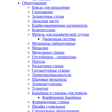
Оборудование
Боксы для напыления
Глиномялки
Заливочные столы
Запасные части
Карбидокремневые нагреватели
Компрессоры
Мебель для керамической студии
Джокерная система
Мельницы лабораторные
Мешалки
Модельные станки
Отстойники - сепараторы
Прессы
Раскатчики глины
Скульптурные станки
Термопреобразователи
Шаровые мельницы
Терморегуляторы
Турнетки
Барабаны и стаканы для помола
Фарфоровые барабаны
Формовочные станки
Шкафы сушильные
Специальное оборудование