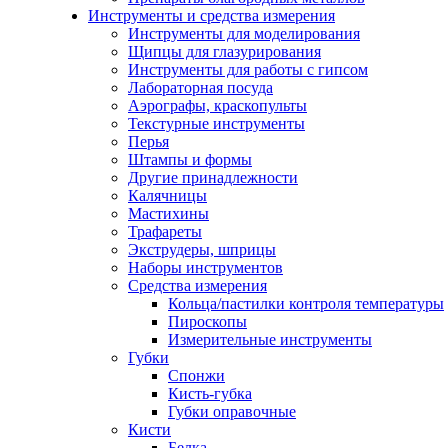
Инструменты и средства измерения
Инструменты для моделирования
Щипцы для глазурирования
Инструменты для работы с гипсом
Лабораторная посуда
Аэрографы, краскопульты
Текстурные инструменты
Перья
Штампы и формы
Другие принадлежности
Калячницы
Мастихины
Трафареты
Экструдеры, шприцы
Наборы инструментов
Средства измерения
Кольца/пастилки контроля температуры
Пироскопы
Измерительные инструменты
Губки
Спонжи
Кисть-губка
Губки оправочные
Кисти
Белка