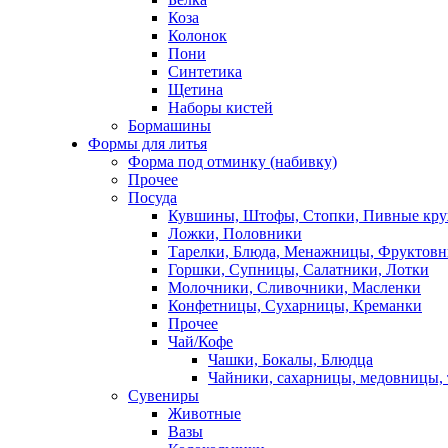
Коза
Колонок
Пони
Синтетика
Щетина
Наборы кистей
Бормашины
Формы для литья
Форма под отминку (набивку)
Прочее
Посуда
Кувшины, Штофы, Стопки, Пивные кр
Ложки, Половники
Тарелки, Блюда, Менажницы, Фруктов
Горшки, Супницы, Салатники, Лотки
Молочники, Сливочники, Масленки
Конфетницы, Сухарницы, Креманки
Прочее
Чай/Кофе
Чашки, Бокалы, Блюдца
Чайники, сахарницы, медовницы,
Сувениры
Животные
Вазы