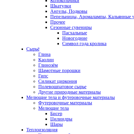
Колокольчики
Шкатулки
Ангелы, Подковы
Пепельницы, Аромалампы, Кальянные 
Прочее
Сезонные сувениры
Пасхальные
Новогодние
Символ года кролика
Сырьё
Глина
Каолин
Глинозём
Шамотные порошки
Гипс
Силикат циркония
Полевошпатовое сырье
Другие природные материалы
Мелющие тела и футеровочные материалы
Футеровочные материалы
Мелющие тела
Бисер
Цилиндры
Шары
Теплоизоляция