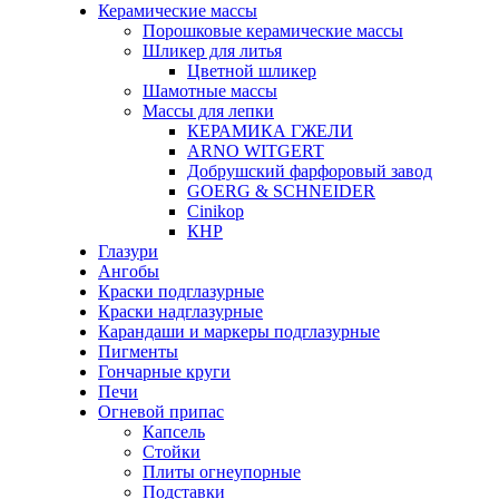
Керамические массы
Порошковые керамические массы
Шликер для литья
Цветной шликер
Шамотные массы
Массы для лепки
КЕРАМИКА ГЖЕЛИ
ARNO WITGERT
Добрушский фарфоровый завод
GOERG & SCHNEIDER
Cinikop
КНР
Глазури
Ангобы
Краски подглазурные
Краски надглазурные
Карандаши и маркеры подглазурные
Пигменты
Гончарные круги
Печи
Огневой припас
Капсель
Стойки
Плиты огнеупорные
Подставки