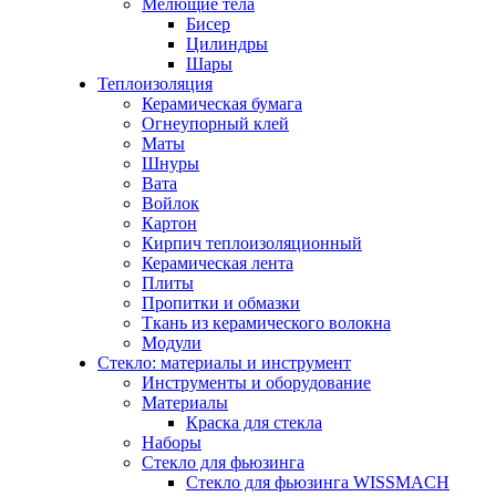
Мелющие тела
Бисер
Цилиндры
Шары
Теплоизоляция
Керамическая бумага
Огнеупорный клей
Маты
Шнуры
Вата
Войлок
Картон
Кирпич теплоизоляционный
Керамическая лента
Плиты
Пропитки и обмазки
Ткань из керамического волокна
Модули
Стекло: материалы и инструмент
Инструменты и оборудование
Материалы
Краска для стекла
Наборы
Стекло для фьюзинга
Стекло для фьюзинга WISSMACH