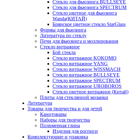
Стекло для фьюзинга BULLSEYE
Стекло для фьюзинга SPECTRUM
Стекло цветное для фьюзинга
Wanda(КИТАЙ)
Брянское цветное стекло StarGlass
Формы для фьюзинга
Литература по стеклу
Печи для фьюзинга и моллирования
Стекло витражное
Бой стекла
Стекло витражное KOKOMO
Стекло витражное YANG
Стекло витражное WISSMACH
Стекло витражное BULLSEYE
Стекло витражное SPECTRUM
Стекло витражное UROBOROS
Стекло цветное витражное (Китай)
Плиты для стеклянной мозаики
Литература
Товары для творчества и для детей
Канцтовары
Наборы для творчества
Полимерная глина
Изделия для росписи
Комплектующие и упаковка