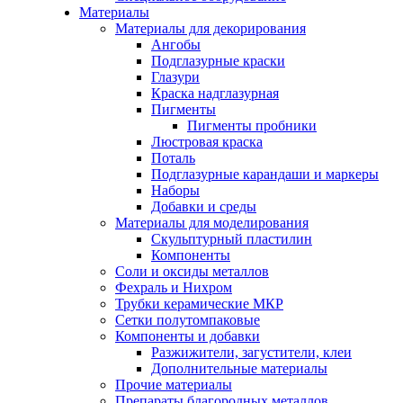
Материалы
Материалы для декорирования
Ангобы
Подглазурные краски
Глазури
Краска надглазурная
Пигменты
Пигменты пробники
Люстровая краска
Поталь
Подглазурные карандаши и маркеры
Наборы
Добавки и среды
Материалы для моделирования
Скульптурный пластилин
Компоненты
Соли и оксиды металлов
Фехраль и Нихром
Трубки керамические МКР
Сетки полутомпаковые
Компоненты и добавки
Разжижители, загустители, клеи
Дополнительные материалы
Прочие материалы
Препараты благородных металлов