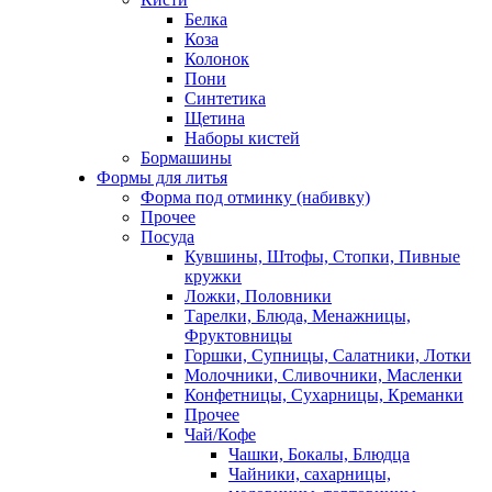
Белка
Коза
Колонок
Пони
Синтетика
Щетина
Наборы кистей
Бормашины
Формы для литья
Форма под отминку (набивку)
Прочее
Посуда
Кувшины, Штофы, Стопки, Пивные
кружки
Ложки, Половники
Тарелки, Блюда, Менажницы,
Фруктовницы
Горшки, Супницы, Салатники, Лотки
Молочники, Сливочники, Масленки
Конфетницы, Сухарницы, Креманки
Прочее
Чай/Кофе
Чашки, Бокалы, Блюдца
Чайники, сахарницы,