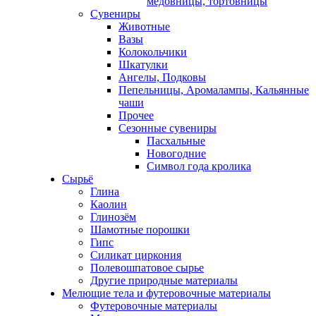
медовницы, тортовницы
Сувениры
Животные
Вазы
Колокольчики
Шкатулки
Ангелы, Подковы
Пепельницы, Аромалампы, Кальянные
чаши
Прочее
Сезонные сувениры
Пасхальные
Новогодние
Символ года кролика
Сырьё
Глина
Каолин
Глинозём
Шамотные порошки
Гипс
Силикат циркония
Полевошпатовое сырье
Другие природные материалы
Мелющие тела и футеровочные материалы
Футеровочные материалы