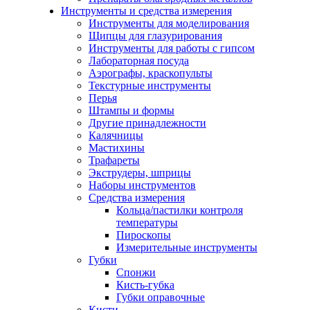
Инструменты и средства измерения
Инструменты для моделирования
Щипцы для глазурирования
Инструменты для работы с гипсом
Лабораторная посуда
Аэрографы, краскопульты
Текстурные инструменты
Перья
Штампы и формы
Другие принадлежности
Калячницы
Мастихины
Трафареты
Экструдеры, шприцы
Наборы инструментов
Средства измерения
Кольца/пастилки контроля
температуры
Пироскопы
Измерительные инструменты
Губки
Спонжи
Кисть-губка
Губки оправочные
Кисти