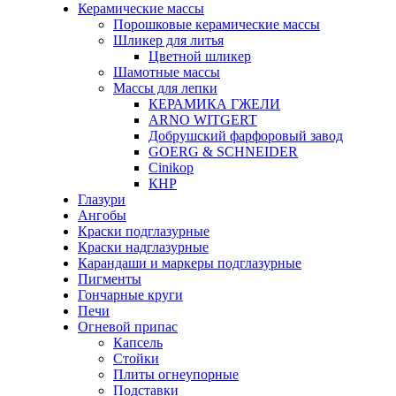
Керамические массы
Порошковые керамические массы
Шликер для литья
Цветной шликер
Шамотные массы
Массы для лепки
КЕРАМИКА ГЖЕЛИ
ARNO WITGERT
Добрушский фарфоровый завод
GOERG & SCHNEIDER
Cinikop
КНР
Глазури
Ангобы
Краски подглазурные
Краски надглазурные
Карандаши и маркеры подглазурные
Пигменты
Гончарные круги
Печи
Огневой припас
Капсель
Стойки
Плиты огнеупорные
Подставки