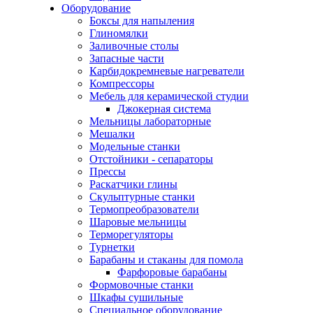
Оборудование
Боксы для напыления
Глиномялки
Заливочные столы
Запасные части
Карбидокремневые нагреватели
Компрессоры
Мебель для керамической студии
Джокерная система
Мельницы лабораторные
Мешалки
Модельные станки
Отстойники - сепараторы
Прессы
Раскатчики глины
Скульптурные станки
Термопреобразователи
Шаровые мельницы
Терморегуляторы
Турнетки
Барабаны и стаканы для помола
Фарфоровые барабаны
Формовочные станки
Шкафы сушильные
Специальное оборудование