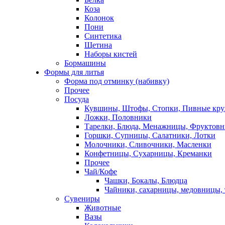
Коза
Колонок
Пони
Синтетика
Щетина
Наборы кистей
Бормашины
Формы для литья
Форма под отминку (набивку)
Прочее
Посуда
Кувшины, Штофы, Стопки, Пивные кр
Ложки, Половники
Тарелки, Блюда, Менажницы, Фруктов
Горшки, Супницы, Салатники, Лотки
Молочники, Сливочники, Масленки
Конфетницы, Сухарницы, Креманки
Прочее
Чай/Кофе
Чашки, Бокалы, Блюдца
Чайники, сахарницы, медовницы,
Сувениры
Животные
Вазы