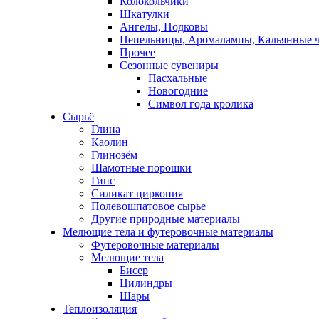
Колокольчики
Шкатулки
Ангелы, Подковы
Пепельницы, Аромалампы, Кальянные 
Прочее
Сезонные сувениры
Пасхальные
Новогодние
Символ года кролика
Сырьё
Глина
Каолин
Глинозём
Шамотные порошки
Гипс
Силикат циркония
Полевошпатовое сырье
Другие природные материалы
Мелющие тела и футеровочные материалы
Футеровочные материалы
Мелющие тела
Бисер
Цилиндры
Шары
Теплоизоляция