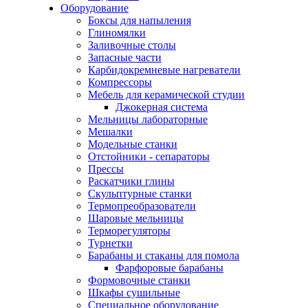
Оборудование
Боксы для напыления
Глиномялки
Заливочные столы
Запасные части
Карбидокремневые нагреватели
Компрессоры
Мебель для керамической студии
Джокерная система
Мельницы лабораторные
Мешалки
Модельные станки
Отстойники - сепараторы
Прессы
Раскатчики глины
Скульптурные станки
Термопреобразователи
Шаровые мельницы
Терморегуляторы
Турнетки
Барабаны и стаканы для помола
Фарфоровые барабаны
Формовочные станки
Шкафы сушильные
Специальное оборудование