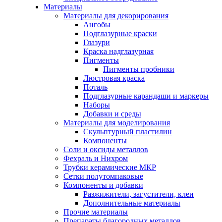
Материалы
Материалы для декорирования
Ангобы
Подглазурные краски
Глазури
Краска надглазурная
Пигменты
Пигменты пробники
Люстровая краска
Поталь
Подглазурные карандаши и маркеры
Наборы
Добавки и среды
Материалы для моделирования
Скульптурный пластилин
Компоненты
Соли и оксиды металлов
Фехраль и Нихром
Трубки керамические МКР
Сетки полутомпаковые
Компоненты и добавки
Разжижители, загустители, клеи
Дополнительные материалы
Прочие материалы
Препараты благородных металлов