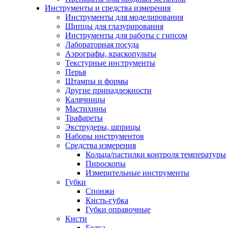
Инструменты и средства измерения
Инструменты для моделирования
Щипцы для глазурирования
Инструменты для работы с гипсом
Лабораторная посуда
Аэрографы, краскопульты
Текстурные инструменты
Перья
Штампы и формы
Другие принадлежности
Калячницы
Мастихины
Трафареты
Экструдеры, шприцы
Наборы инструментов
Средства измерения
Кольца/пастилки контроля температуры
Пироскопы
Измерительные инструменты
Губки
Спонжи
Кисть-губка
Губки оправочные
Кисти
Белка