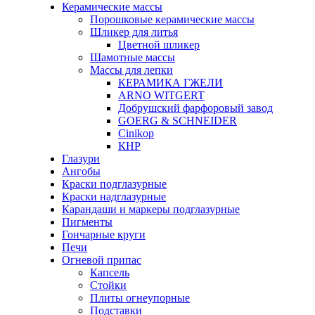
Керамические массы
Порошковые керамические массы
Шликер для литья
Цветной шликер
Шамотные массы
Массы для лепки
КЕРАМИКА ГЖЕЛИ
ARNO WITGERT
Добрушский фарфоровый завод
GOERG & SCHNEIDER
Cinikop
КНР
Глазури
Ангобы
Краски подглазурные
Краски надглазурные
Карандаши и маркеры подглазурные
Пигменты
Гончарные круги
Печи
Огневой припас
Капсель
Стойки
Плиты огнеупорные
Подставки