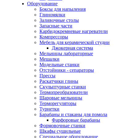
Оборудование
Боксы для напыления
Глиномялки
Заливочные столы
Запасные части
Карбидокремневые нагреватели
Компрессоры
Мебель для керамической студии
Джокерная система
Мельницы лабораторные
Мешалки
Модельные станки
Отстойники - сепараторы
Прессы
Раскатчики глины
Скульптурные станки
Термопреобразователи
Шаровые мельницы
Терморегуляторы
Турнетки
Барабаны и стаканы для помола
Фарфоровые барабаны
Формовочные станки
Шкафы сушильные
Специальное оборудование