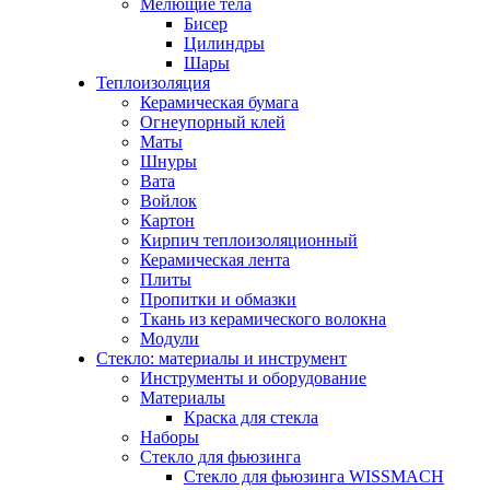
Мелющие тела
Бисер
Цилиндры
Шары
Теплоизоляция
Керамическая бумага
Огнеупорный клей
Маты
Шнуры
Вата
Войлок
Картон
Кирпич теплоизоляционный
Керамическая лента
Плиты
Пропитки и обмазки
Ткань из керамического волокна
Модули
Стекло: материалы и инструмент
Инструменты и оборудование
Материалы
Краска для стекла
Наборы
Стекло для фьюзинга
Стекло для фьюзинга WISSMACH