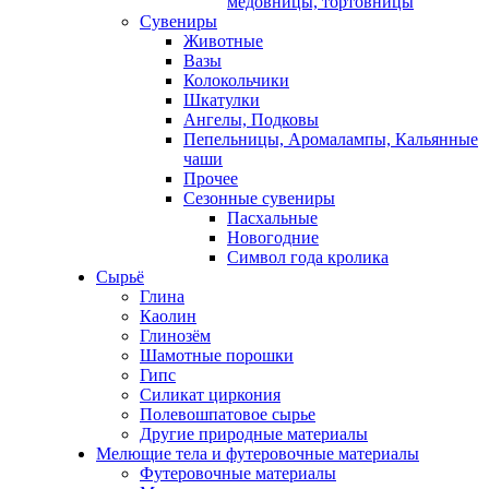
медовницы, тортовницы
Сувениры
Животные
Вазы
Колокольчики
Шкатулки
Ангелы, Подковы
Пепельницы, Аромалампы, Кальянные
чаши
Прочее
Сезонные сувениры
Пасхальные
Новогодние
Символ года кролика
Сырьё
Глина
Каолин
Глинозём
Шамотные порошки
Гипс
Силикат циркония
Полевошпатовое сырье
Другие природные материалы
Мелющие тела и футеровочные материалы
Футеровочные материалы