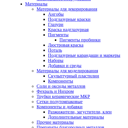
Материалы
Материалы для декорирования
Ангобы
Подглазурные краски
Глазури
Краска надглазурная
Пигменты
Пигменты пробники
Люстровая краска
Поталь
Подглазурные карандаши и маркеры
Наборы
Добавки и среды
Материалы для моделирования
Скульптурный пластилин
Компоненты
Соли и оксиды металлов
Фехраль и Нихром
Трубки керамические МКР
Сетки полутомпаковые
Компоненты и добавки
Разжижители, загустители, клеи
Дополнительные материалы
Прочие материалы
Препараты благородных металлов