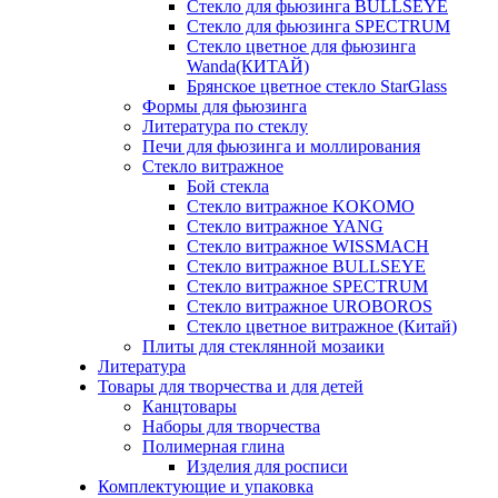
Стекло для фьюзинга BULLSEYE
Стекло для фьюзинга SPECTRUM
Стекло цветное для фьюзинга
Wanda(КИТАЙ)
Брянское цветное стекло StarGlass
Формы для фьюзинга
Литература по стеклу
Печи для фьюзинга и моллирования
Стекло витражное
Бой стекла
Стекло витражное KOKOMO
Стекло витражное YANG
Стекло витражное WISSMACH
Стекло витражное BULLSEYE
Стекло витражное SPECTRUM
Стекло витражное UROBOROS
Стекло цветное витражное (Китай)
Плиты для стеклянной мозаики
Литература
Товары для творчества и для детей
Канцтовары
Наборы для творчества
Полимерная глина
Изделия для росписи
Комплектующие и упаковка