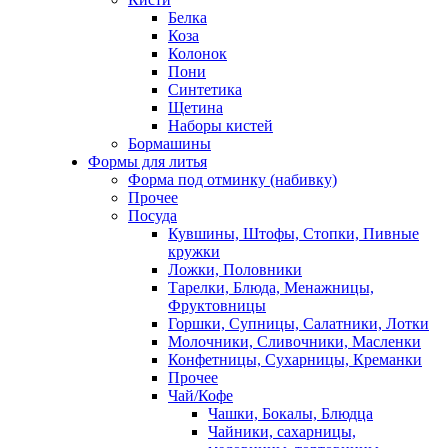
Белка
Коза
Колонок
Пони
Синтетика
Щетина
Наборы кистей
Бормашины
Формы для литья
Форма под отминку (набивку)
Прочее
Посуда
Кувшины, Штофы, Стопки, Пивные
кружки
Ложки, Половники
Тарелки, Блюда, Менажницы,
Фруктовницы
Горшки, Супницы, Салатники, Лотки
Молочники, Сливочники, Масленки
Конфетницы, Сухарницы, Креманки
Прочее
Чай/Кофе
Чашки, Бокалы, Блюдца
Чайники, сахарницы,