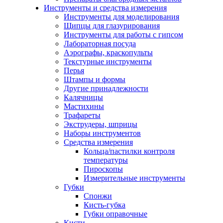
Инструменты и средства измерения
Инструменты для моделирования
Щипцы для глазурирования
Инструменты для работы с гипсом
Лабораторная посуда
Аэрографы, краскопульты
Текстурные инструменты
Перья
Штампы и формы
Другие принадлежности
Калячницы
Мастихины
Трафареты
Экструдеры, шприцы
Наборы инструментов
Средства измерения
Кольца/пастилки контроля
температуры
Пироскопы
Измерительные инструменты
Губки
Спонжи
Кисть-губка
Губки оправочные
Кисти