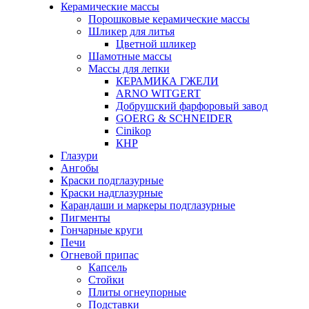
Керамические массы
Порошковые керамические массы
Шликер для литья
Цветной шликер
Шамотные массы
Массы для лепки
КЕРАМИКА ГЖЕЛИ
ARNO WITGERT
Добрушский фарфоровый завод
GOERG & SCHNEIDER
Cinikop
КНР
Глазури
Ангобы
Краски подглазурные
Краски надглазурные
Карандаши и маркеры подглазурные
Пигменты
Гончарные круги
Печи
Огневой припас
Капсель
Стойки
Плиты огнеупорные
Подставки