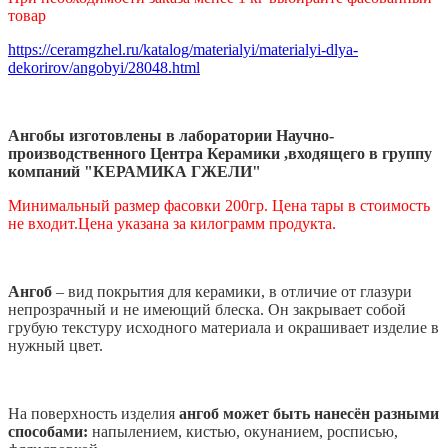
товар
https://ceramgzhel.ru/katalog/materialyi/materialyi-dlya-
dekorirov/angobyi/28048.html
Ангобы изготовлены в лаборатории Научно-
производственного Центра Керамики ,входящего в группу
компаний "КЕРАМИКА ГЖЕЛИ"
Минимальный размер фасовки 200гр. Цена тары в стоимость
не входит.
Цена указана за килограмм продукта.
Ангоб
– вид покрытия для керамики, в отличие от глазури
непрозрачный и не имеющий блеска. Он закрывает собой
грубую текстуру исходного материала и окрашивает изделие в
нужный цвет.
На поверхность изделия
ангоб может быть нанесён разными
способами
:
напылением, кистью, окунанием, росписью,