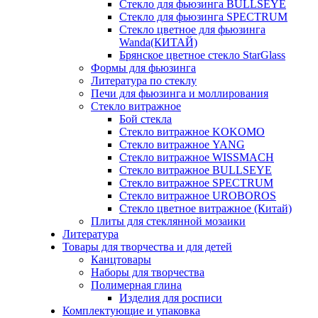
Стекло для фьюзинга BULLSEYE
Стекло для фьюзинга SPECTRUM
Стекло цветное для фьюзинга
Wanda(КИТАЙ)
Брянское цветное стекло StarGlass
Формы для фьюзинга
Литература по стеклу
Печи для фьюзинга и моллирования
Стекло витражное
Бой стекла
Стекло витражное KOKOMO
Стекло витражное YANG
Стекло витражное WISSMACH
Стекло витражное BULLSEYE
Стекло витражное SPECTRUM
Стекло витражное UROBOROS
Стекло цветное витражное (Китай)
Плиты для стеклянной мозаики
Литература
Товары для творчества и для детей
Канцтовары
Наборы для творчества
Полимерная глина
Изделия для росписи
Комплектующие и упаковка