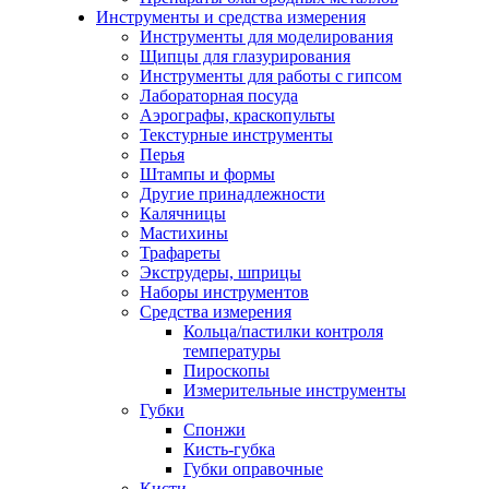
Инструменты и средства измерения
Инструменты для моделирования
Щипцы для глазурирования
Инструменты для работы с гипсом
Лабораторная посуда
Аэрографы, краскопульты
Текстурные инструменты
Перья
Штампы и формы
Другие принадлежности
Калячницы
Мастихины
Трафареты
Экструдеры, шприцы
Наборы инструментов
Средства измерения
Кольца/пастилки контроля
температуры
Пироскопы
Измерительные инструменты
Губки
Спонжи
Кисть-губка
Губки оправочные
Кисти