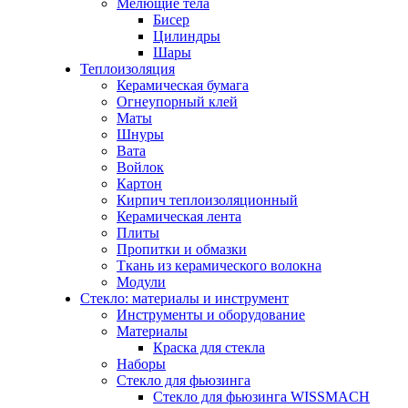
Мелющие тела
Бисер
Цилиндры
Шары
Теплоизоляция
Керамическая бумага
Огнеупорный клей
Маты
Шнуры
Вата
Войлок
Картон
Кирпич теплоизоляционный
Керамическая лента
Плиты
Пропитки и обмазки
Ткань из керамического волокна
Модули
Стекло: материалы и инструмент
Инструменты и оборудование
Материалы
Краска для стекла
Наборы
Стекло для фьюзинга
Стекло для фьюзинга WISSMACH