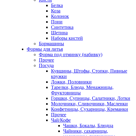
Белка
Коза
Колонок
Пони
Синтетика
Щетина
Наборы кистей
Бормашины
Формы для литья
Форма под отминку (набивку)
Прочее
Посуда
Кувшины, Штофы, Стопки, Пивные
кружки
Ложки, Половники
Тарелки, Блюда, Менажницы,
Фруктовницы
Горшки, Супницы, Салатники, Лотки
Молочники, Сливочники, Масленки
Конфетницы, Сухарницы, Креманки
Прочее
Чай/Кофе
Чашки, Бокалы, Блюдца
Чайники, сахарницы,