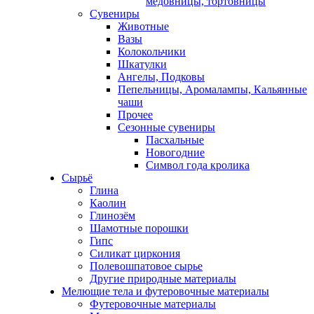
медовницы, тортовницы
Сувениры
Животные
Вазы
Колокольчики
Шкатулки
Ангелы, Подковы
Пепельницы, Аромалампы, Кальянные
чаши
Прочее
Сезонные сувениры
Пасхальные
Новогодние
Символ года кролика
Сырьё
Глина
Каолин
Глинозём
Шамотные порошки
Гипс
Силикат циркония
Полевошпатовое сырье
Другие природные материалы
Мелющие тела и футеровочные материалы
Футеровочные материалы