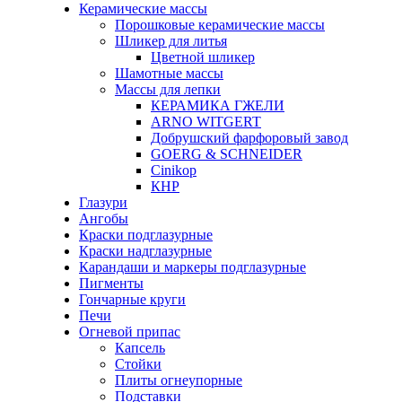
Керамические массы
Порошковые керамические массы
Шликер для литья
Цветной шликер
Шамотные массы
Массы для лепки
КЕРАМИКА ГЖЕЛИ
ARNO WITGERT
Добрушский фарфоровый завод
GOERG & SCHNEIDER
Cinikop
КНР
Глазури
Ангобы
Краски подглазурные
Краски надглазурные
Карандаши и маркеры подглазурные
Пигменты
Гончарные круги
Печи
Огневой припас
Капсель
Стойки
Плиты огнеупорные
Подставки