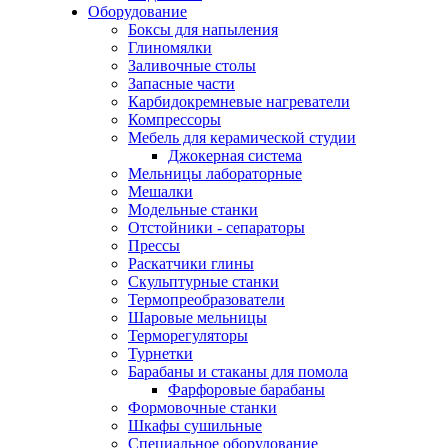
Оборудование
Боксы для напыления
Глиномялки
Заливочные столы
Запасные части
Карбидокремневые нагреватели
Компрессоры
Мебель для керамической студии
Джокерная система
Мельницы лабораторные
Мешалки
Модельные станки
Отстойники - сепараторы
Прессы
Раскатчики глины
Скульптурные станки
Термопреобразователи
Шаровые мельницы
Терморегуляторы
Турнетки
Барабаны и стаканы для помола
Фарфоровые барабаны
Формовочные станки
Шкафы сушильные
Специальное оборудование