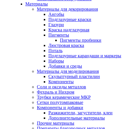
Материалы
Материалы для декорирования
Ангобы
Подглазурные краски
Глазури
Краска надглазурная
Пигменты
Пигменты пробники
Люстровая краска
Поталь
Подглазурные карандаши и маркеры
Наборы
Добавки и среды
Материалы для моделирования
Скульптурный пластилин
Компоненты
Соли и оксиды металлов
Фехраль и Нихром
Трубки керамические МКР
Сетки полутомпаковые
Компоненты и добавки
Разжижители, загустители, клеи
Дополнительные материалы
Прочие материалы
Препараты благородных металлов