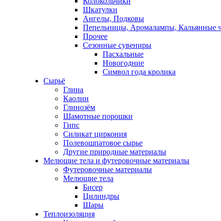
Колокольчики
Шкатулки
Ангелы, Подковы
Пепельницы, Аромалампы, Кальянные 
Прочее
Сезонные сувениры
Пасхальные
Новогодние
Символ года кролика
Сырьё
Глина
Каолин
Глинозём
Шамотные порошки
Гипс
Силикат циркония
Полевошпатовое сырье
Другие природные материалы
Мелющие тела и футеровочные материалы
Футеровочные материалы
Мелющие тела
Бисер
Цилиндры
Шары
Теплоизоляция