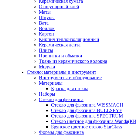
Керамическая бумага
Огнеупорный клей
Маты
Шнуры
Вата
Войлок
Картон
Кирпич теплоизоляционный
Керамическая лента
Плиты
Пропитки и обмазки
Ткань из керамического волокна
Модули
Стекло: материалы и инструмент
Инструменты и оборудование
Материалы
Краска для стекла
Наборы
Стекло для фьюзинга
Стекло для фьюзинга WISSMACH
Стекло для фьюзинга BULLSEYE
Стекло для фьюзинга SPECTRUM
Стекло цветное для фьюзинга Wanda(К
Брянское цветное стекло StarGlass
Формы для фьюзинга