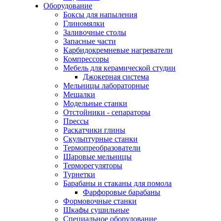
Оборудование
Боксы для напыления
Глиномялки
Заливочные столы
Запасные части
Карбидокремневые нагреватели
Компрессоры
Мебель для керамической студии
Джокерная система
Мельницы лабораторные
Мешалки
Модельные станки
Отстойники - сепараторы
Прессы
Раскатчики глины
Скульптурные станки
Термопреобразователи
Шаровые мельницы
Терморегуляторы
Турнетки
Барабаны и стаканы для помола
Фарфоровые барабаны
Формовочные станки
Шкафы сушильные
Специальное оборудование