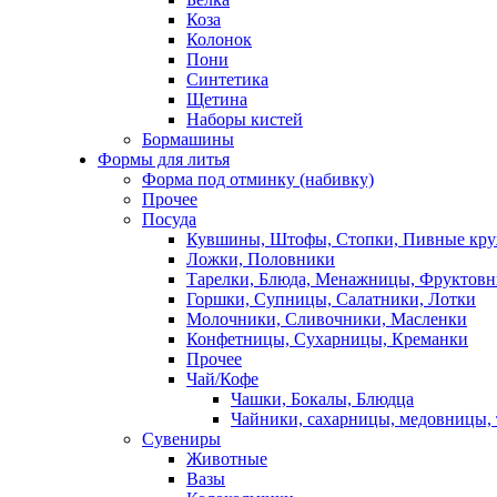
Коза
Колонок
Пони
Синтетика
Щетина
Наборы кистей
Бормашины
Формы для литья
Форма под отминку (набивку)
Прочее
Посуда
Кувшины, Штофы, Стопки, Пивные кр
Ложки, Половники
Тарелки, Блюда, Менажницы, Фруктов
Горшки, Супницы, Салатники, Лотки
Молочники, Сливочники, Масленки
Конфетницы, Сухарницы, Креманки
Прочее
Чай/Кофе
Чашки, Бокалы, Блюдца
Чайники, сахарницы, медовницы,
Сувениры
Животные
Вазы