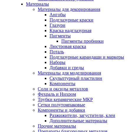
Материалы
Материалы для декорирования
Ангобы
Подглазурные краски
Глазури
Краска надглазурная
Пигменты
Пигменты пробники
Люстровая краска
Поталь
Подглазурные карандаши и маркеры
Наборы
Добавки и среды
Материалы для моделирования
Скульптурный пластилин
Компоненты
Соли и оксиды металлов
Фехраль и Нихром
Трубки керамические МКР
Сетки полутомпаковые
Компоненты и добавки
Разжижители, загустители, клеи
Дополнительные материалы
Прочие материалы
Препараты благородных металлов