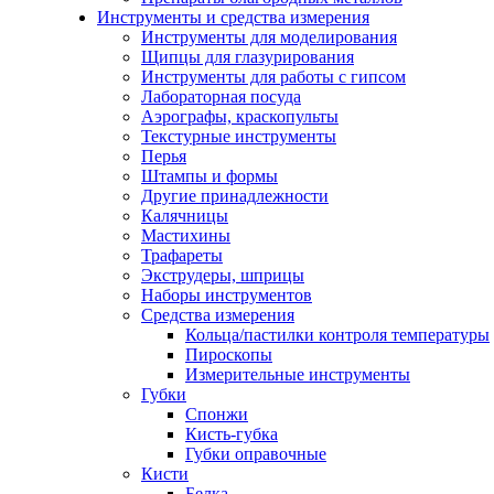
Инструменты и средства измерения
Инструменты для моделирования
Щипцы для глазурирования
Инструменты для работы с гипсом
Лабораторная посуда
Аэрографы, краскопульты
Текстурные инструменты
Перья
Штампы и формы
Другие принадлежности
Калячницы
Мастихины
Трафареты
Экструдеры, шприцы
Наборы инструментов
Средства измерения
Кольца/пастилки контроля температуры
Пироскопы
Измерительные инструменты
Губки
Спонжи
Кисть-губка
Губки оправочные
Кисти
Белка