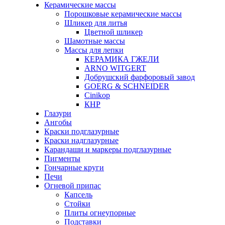
Керамические массы
Порошковые керамические массы
Шликер для литья
Цветной шликер
Шамотные массы
Массы для лепки
КЕРАМИКА ГЖЕЛИ
ARNO WITGERT
Добрушский фарфоровый завод
GOERG & SCHNEIDER
Cinikop
КНР
Глазури
Ангобы
Краски подглазурные
Краски надглазурные
Карандаши и маркеры подглазурные
Пигменты
Гончарные круги
Печи
Огневой припас
Капсель
Стойки
Плиты огнеупорные
Подставки