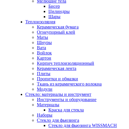
Мелющие тела
Бисер
Цилиндры
Шары
Теплоизоляция
Керамическая бумага
Огнеупорный клей
Маты
Шнуры
Вата
Войлок
Картон
Кирпич теплоизоляционный
Керамическая лента
Плиты
Пропитки и обмазки
Ткань из керамического волокна
Модули
Стекло: материалы и инструмент
Инструменты и оборудование
Материалы
Краска для стекла
Наборы
Стекло для фьюзинга
Стекло для фьюзинга WISSMACH