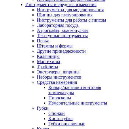
Инструменты и средства измерения
Инструменты для моделирования
Щипцы для глазурирования
Инструменты для работы с гипсом
Лабораторная посуда
Аэрографы, краскопульты
Текстурные инструменты
Перья
Штампы и формы
Другие принадлежности
Калячницы
Мастихины
Трафареты
Экструдеры, шприцы
Наборы инструментов
Средства измерения
Кольца/пастилки контроля
температуры
Пироскопы
Измерительные инструменты
Губки
Спонжи
Кисть-губка
Губки оправочные
Кисти