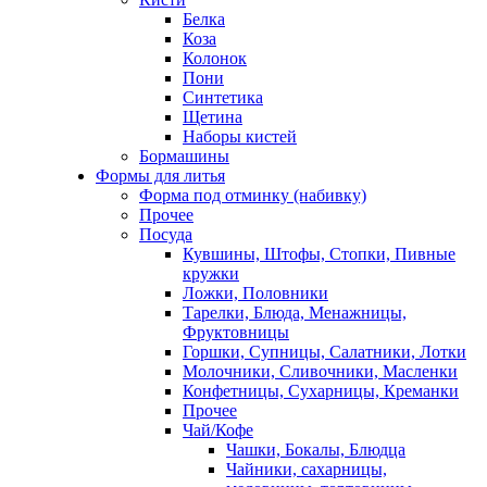
Белка
Коза
Колонок
Пони
Синтетика
Щетина
Наборы кистей
Бормашины
Формы для литья
Форма под отминку (набивку)
Прочее
Посуда
Кувшины, Штофы, Стопки, Пивные
кружки
Ложки, Половники
Тарелки, Блюда, Менажницы,
Фруктовницы
Горшки, Супницы, Салатники, Лотки
Молочники, Сливочники, Масленки
Конфетницы, Сухарницы, Креманки
Прочее
Чай/Кофе
Чашки, Бокалы, Блюдца
Чайники, сахарницы,