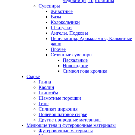
медовницы, тортовницы
Сувениры
Животные
Вазы
Колокольчики
Шкатулки
Ангелы, Подковы
Пепельницы, Аромалампы, Кальянные
чаши
Прочее
Сезонные сувениры
Пасхальные
Новогодние
Символ года кролика
Сырьё
Глина
Каолин
Глинозём
Шамотные порошки
Гипс
Силикат циркония
Полевошпатовое сырье
Другие природные материалы
Мелющие тела и футеровочные материалы
Футеровочные материалы