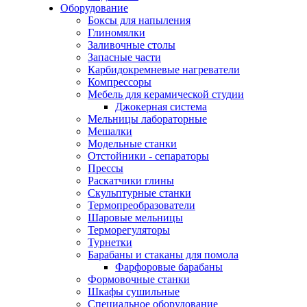
Оборудование
Боксы для напыления
Глиномялки
Заливочные столы
Запасные части
Карбидокремневые нагреватели
Компрессоры
Мебель для керамической студии
Джокерная система
Мельницы лабораторные
Мешалки
Модельные станки
Отстойники - сепараторы
Прессы
Раскатчики глины
Скульптурные станки
Термопреобразователи
Шаровые мельницы
Терморегуляторы
Турнетки
Барабаны и стаканы для помола
Фарфоровые барабаны
Формовочные станки
Шкафы сушильные
Специальное оборудование