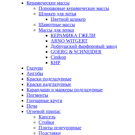
Керамические массы
Порошковые керамические массы
Шликер для литья
Цветной шликер
Шамотные массы
Массы для лепки
КЕРАМИКА ГЖЕЛИ
ARNO WITGERT
Добрушский фарфоровый завод
GOERG & SCHNEIDER
Cinikop
КНР
Глазури
Ангобы
Краски подглазурные
Краски надглазурные
Карандаши и маркеры подглазурные
Пигменты
Гончарные круги
Печи
Огневой припас
Капсель
Стойки
Плиты огнеупорные
Подставки