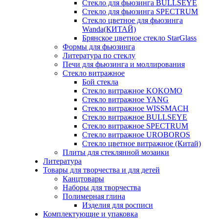
Стекло для фьюзинга BULLSEYE
Стекло для фьюзинга SPECTRUM
Стекло цветное для фьюзинга
Wanda(КИТАЙ)
Брянское цветное стекло StarGlass
Формы для фьюзинга
Литература по стеклу
Печи для фьюзинга и моллирования
Стекло витражное
Бой стекла
Стекло витражное KOKOMO
Стекло витражное YANG
Стекло витражное WISSMACH
Стекло витражное BULLSEYE
Стекло витражное SPECTRUM
Стекло витражное UROBOROS
Стекло цветное витражное (Китай)
Плиты для стеклянной мозаики
Литература
Товары для творчества и для детей
Канцтовары
Наборы для творчества
Полимерная глина
Изделия для росписи
Комплектующие и упаковка