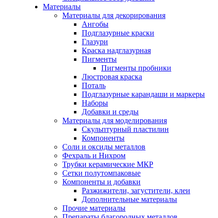
Материалы
Материалы для декорирования
Ангобы
Подглазурные краски
Глазури
Краска надглазурная
Пигменты
Пигменты пробники
Люстровая краска
Поталь
Подглазурные карандаши и маркеры
Наборы
Добавки и среды
Материалы для моделирования
Скульптурный пластилин
Компоненты
Соли и оксиды металлов
Фехраль и Нихром
Трубки керамические МКР
Сетки полутомпаковые
Компоненты и добавки
Разжижители, загустители, клеи
Дополнительные материалы
Прочие материалы
Препараты благородных металлов