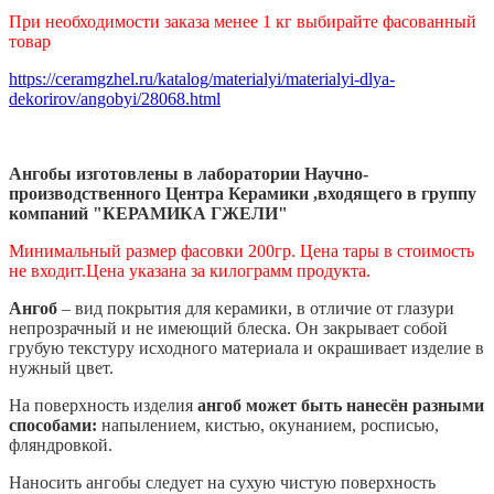
При необходимости заказа менее 1 кг выбирайте фасованный
товар
https://ceramgzhel.ru/katalog/materialyi/materialyi-dlya-
dekorirov/angobyi/28068.html
Ангобы изготовлены в лаборатории Научно-
производственного Центра Керамики ,входящего в группу
компаний "КЕРАМИКА ГЖЕЛИ"
Минимальный размер фасовки 200гр. Цена тары в стоимость
не входит.
Цена указана за килограмм продукта.
Ангоб
– вид покрытия для керамики, в отличие от глазури
непрозрачный и не имеющий блеска. Он закрывает собой
грубую текстуру исходного материала и окрашивает изделие в
нужный цвет.
На поверхность изделия
ангоб может быть нанесён разными
способами
:
напылением, кистью, окунанием, росписью,
фляндровкой.
Наносить ангобы следует на сухую чистую поверхность