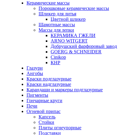
Керамические массы
Порошковые керамические массы
Шликер для литья
Цветной шликер
Шамотные массы
Массы для лепки
КЕРАМИКА ГЖЕЛИ
ARNO WITGERT
Добрушский фарфоровый завод
GOERG & SCHNEIDER
Cinikop
КНР
Глазури
Ангобы
Краски подглазурные
Краски надглазурные
Карандаши и маркеры подглазурные
Пигменты
Гончарные круги
Печи
Огневой припас
Капсель
Стойки
Плиты огнеупорные
Подставки