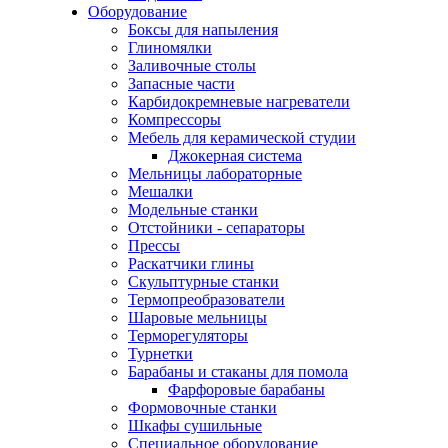
Оборудование
Боксы для напыления
Глиномялки
Заливочные столы
Запасные части
Карбидокремневые нагреватели
Компрессоры
Мебель для керамической студии
Джокерная система
Мельницы лабораторные
Мешалки
Модельные станки
Отстойники - сепараторы
Прессы
Раскатчики глины
Скульптурные станки
Термопреобразователи
Шаровые мельницы
Терморегуляторы
Турнетки
Барабаны и стаканы для помола
Фарфоровые барабаны
Формовочные станки
Шкафы сушильные
Специальное оборудование