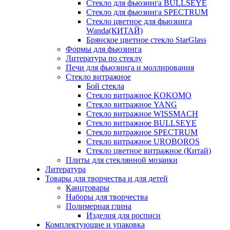
Стекло для фьюзинга BULLSEYE
Стекло для фьюзинга SPECTRUM
Стекло цветное для фьюзинга
Wanda(КИТАЙ)
Брянское цветное стекло StarGlass
Формы для фьюзинга
Литература по стеклу
Печи для фьюзинга и моллирования
Стекло витражное
Бой стекла
Стекло витражное KOKOMO
Стекло витражное YANG
Стекло витражное WISSMACH
Стекло витражное BULLSEYE
Стекло витражное SPECTRUM
Стекло витражное UROBOROS
Стекло цветное витражное (Китай)
Плиты для стеклянной мозаики
Литература
Товары для творчества и для детей
Канцтовары
Наборы для творчества
Полимерная глина
Изделия для росписи
Комплектующие и упаковка