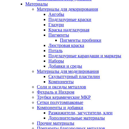
Материалы
Материалы для декорирования
Ангобы
Подглазурные краски
Глазури
Краска надглазурная
Пигменты
Пигменты пробники
Люстровая краска
Поталь
Подглазурные карандаши и маркеры
Наборы
Добавки и среды
Материалы для моделирования
Скульптурный пластилин
Компоненты
Соли и оксиды металлов
Фехраль и Нихром
Трубки керамические МКР
Сетки полутомпаковые
Компоненты и добавки
Разжижители, загустители, клеи
Дополнительные материалы
Прочие материалы
Препараты благородных металлов