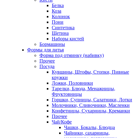
Белка
Коза
Колонок
Пони
Синтетика
Щетина
Наборы кистей
Бормашины
Формы для литья
Форма под отминку (набивку)
Прочее
Посуда
Кувшины, Штофы, Стопки, Пивные
кружки
Ложки, Половники
Тарелки, Блюда, Менажницы,
Фруктовницы
Горшки, Супницы, Салатники, Лотки
Молочники, Сливочники, Масленки
Конфетницы, Сухарницы, Креманки
Прочее
Чай/Кофе
Чашки, Бокалы, Блюдца
Чайники, сахарницы,