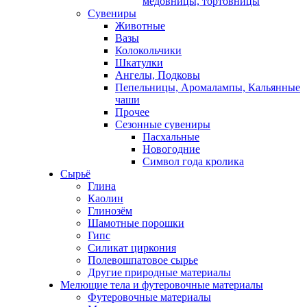
медовницы, тортовницы
Сувениры
Животные
Вазы
Колокольчики
Шкатулки
Ангелы, Подковы
Пепельницы, Аромалампы, Кальянные
чаши
Прочее
Сезонные сувениры
Пасхальные
Новогодние
Символ года кролика
Сырьё
Глина
Каолин
Глинозём
Шамотные порошки
Гипс
Силикат циркония
Полевошпатовое сырье
Другие природные материалы
Мелющие тела и футеровочные материалы
Футеровочные материалы