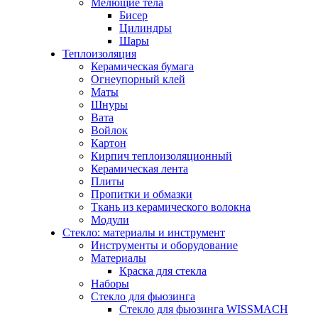
Мелющие тела
Бисер
Цилиндры
Шары
Теплоизоляция
Керамическая бумага
Огнеупорный клей
Маты
Шнуры
Вата
Войлок
Картон
Кирпич теплоизоляционный
Керамическая лента
Плиты
Пропитки и обмазки
Ткань из керамического волокна
Модули
Стекло: материалы и инструмент
Инструменты и оборудование
Материалы
Краска для стекла
Наборы
Стекло для фьюзинга
Стекло для фьюзинга WISSMACH