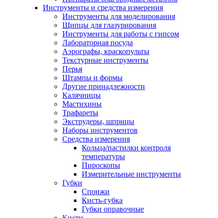
Инструменты и средства измерения
Инструменты для моделирования
Щипцы для глазурирования
Инструменты для работы с гипсом
Лабораторная посуда
Аэрографы, краскопульты
Текстурные инструменты
Перья
Штампы и формы
Другие принадлежности
Калячницы
Мастихины
Трафареты
Экструдеры, шприцы
Наборы инструментов
Средства измерения
Кольца/пастилки контроля
температуры
Пироскопы
Измерительные инструменты
Губки
Спонжи
Кисть-губка
Губки оправочные
Кисти