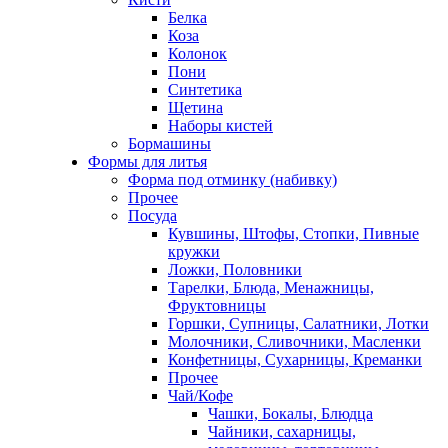
Белка
Коза
Колонок
Пони
Синтетика
Щетина
Наборы кистей
Бормашины
Формы для литья
Форма под отминку (набивку)
Прочее
Посуда
Кувшины, Штофы, Стопки, Пивные
кружки
Ложки, Половники
Тарелки, Блюда, Менажницы,
Фруктовницы
Горшки, Супницы, Салатники, Лотки
Молочники, Сливочники, Масленки
Конфетницы, Сухарницы, Креманки
Прочее
Чай/Кофе
Чашки, Бокалы, Блюдца
Чайники, сахарницы,