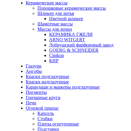
Керамические массы
Порошковые керамические массы
Шликер для литья
Цветной шликер
Шамотные массы
Массы для лепки
КЕРАМИКА ГЖЕЛИ
ARNO WITGERT
Добрушский фарфоровый завод
GOERG & SCHNEIDER
Cinikop
КНР
Глазури
Ангобы
Краски подглазурные
Краски надглазурные
Карандаши и маркеры подглазурные
Пигменты
Гончарные круги
Печи
Огневой припас
Капсель
Стойки
Плиты огнеупорные
Подставки