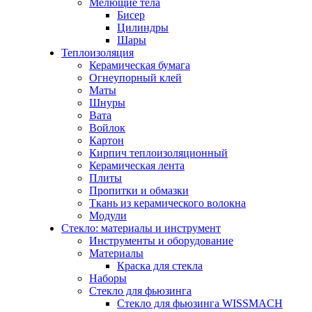
Мелющие тела
Бисер
Цилиндры
Шары
Теплоизоляция
Керамическая бумага
Огнеупорный клей
Маты
Шнуры
Вата
Войлок
Картон
Кирпич теплоизоляционный
Керамическая лента
Плиты
Пропитки и обмазки
Ткань из керамического волокна
Модули
Стекло: материалы и инструмент
Инструменты и оборудование
Материалы
Краска для стекла
Наборы
Стекло для фьюзинга
Стекло для фьюзинга WISSMACH