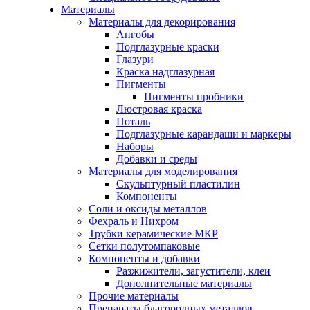
Материалы
Материалы для декорирования
Ангобы
Подглазурные краски
Глазури
Краска надглазурная
Пигменты
Пигменты пробники
Люстровая краска
Поталь
Подглазурные карандаши и маркеры
Наборы
Добавки и среды
Материалы для моделирования
Скульптурный пластилин
Компоненты
Соли и оксиды металлов
Фехраль и Нихром
Трубки керамические МКР
Сетки полутомпаковые
Компоненты и добавки
Разжижители, загустители, клеи
Дополнительные материалы
Прочие материалы
Препараты благородных металлов