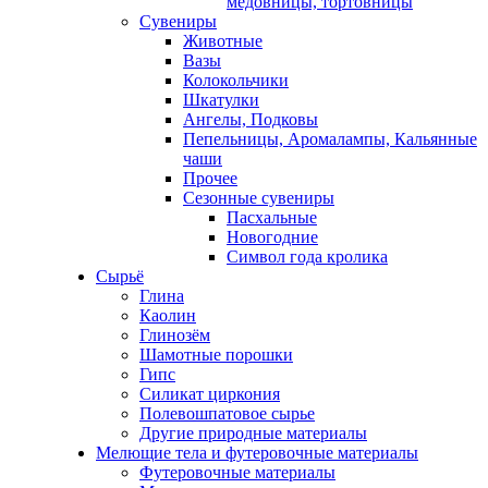
медовницы, тортовницы
Сувениры
Животные
Вазы
Колокольчики
Шкатулки
Ангелы, Подковы
Пепельницы, Аромалампы, Кальянные
чаши
Прочее
Сезонные сувениры
Пасхальные
Новогодние
Символ года кролика
Сырьё
Глина
Каолин
Глинозём
Шамотные порошки
Гипс
Силикат циркония
Полевошпатовое сырье
Другие природные материалы
Мелющие тела и футеровочные материалы
Футеровочные материалы