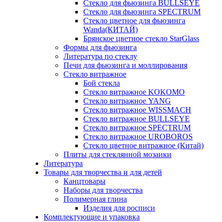
Стекло для фьюзинга BULLSEYE
Стекло для фьюзинга SPECTRUM
Стекло цветное для фьюзинга
Wanda(КИТАЙ)
Брянское цветное стекло StarGlass
Формы для фьюзинга
Литература по стеклу
Печи для фьюзинга и моллирования
Стекло витражное
Бой стекла
Стекло витражное KOKOMO
Стекло витражное YANG
Стекло витражное WISSMACH
Стекло витражное BULLSEYE
Стекло витражное SPECTRUM
Стекло витражное UROBOROS
Стекло цветное витражное (Китай)
Плиты для стеклянной мозаики
Литература
Товары для творчества и для детей
Канцтовары
Наборы для творчества
Полимерная глина
Изделия для росписи
Комплектующие и упаковка