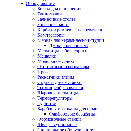
Оборудование
Боксы для напыления
Глиномялки
Заливочные столы
Запасные части
Карбидокремневые нагреватели
Компрессоры
Мебель для керамической студии
Джокерная система
Мельницы лабораторные
Мешалки
Модельные станки
Отстойники - сепараторы
Прессы
Раскатчики глины
Скульптурные станки
Термопреобразователи
Шаровые мельницы
Терморегуляторы
Турнетки
Барабаны и стаканы для помола
Фарфоровые барабаны
Формовочные станки
Шкафы сушильные
Специальное оборудование