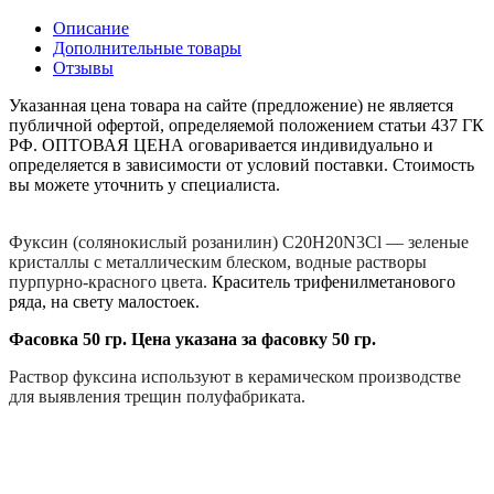
Описание
Дополнительные товары
Отзывы
Указанная цена товара на сайте (предложение) не является
публичной офертой, определяемой положением статьи 437 ГК
РФ. ОПТОВАЯ ЦЕНА оговаривается индивидуально и
определяется в зависимости от условий поставки. Стоимость
вы можете уточнить у специалиста.
Фуксин
(солянокислый розанилин) C
20
H
20
N
3
Cl — зеленые
кристаллы с металлическим блеском, водные растворы
пурпурно-красного цвета.
Краситель
трифенилметанового
ряда, на свету малостоек.
Фасовка 50 гр. Цена указана за
фасовку 50 гр.
Раствор фуксина используют в керамическом производстве
для выявления трещин полуфабриката.