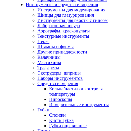
Инструменты и средства измерения
Инструменты для моделирования
Щипцы для глазурирования
Инструменты для работы с гипсом
Лабораторная посуда
Аэрографы, краскопульты
Текстурные инструменты
Перья
Штампы и формы
Другие принадлежности
Калячницы
Мастихины
Трафареты
Экструдеры, шприцы
Наборы инструментов
Средства измерения
Кольца/пастилки контроля
температуры
Пироскопы
Измерительные инструменты
Губки
Спонжи
Кисть-губка
Губки оправочные
Кисти