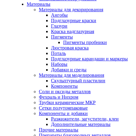
Материалы
Материалы для декорирования
Ангобы
Подглазурные краски
Глазури
Краска надглазурная
Пигменты
Пигменты пробники
Люстровая краска
Поталь
Подглазурные карандаши и маркеры
Наборы
Добавки и среды
Материалы для моделирования
Скульптурный пластилин
Компоненты
Соли и оксиды металлов
Фехраль и Нихром
Трубки керамические МКР
Сетки полутомпаковые
Компоненты и добавки
Разжижители, загустители, клеи
Дополнительные материалы
Прочие материалы
Препараты благородных металлов