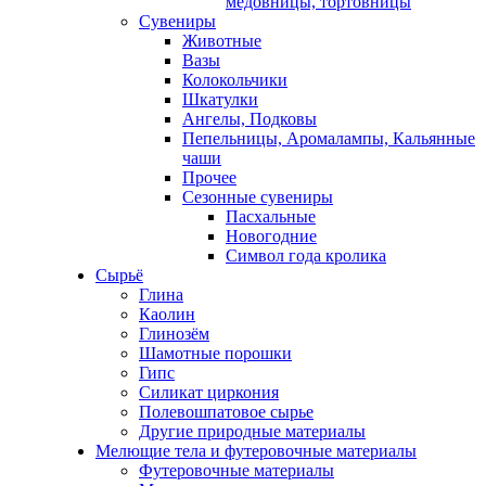
медовницы, тортовницы
Сувениры
Животные
Вазы
Колокольчики
Шкатулки
Ангелы, Подковы
Пепельницы, Аромалампы, Кальянные
чаши
Прочее
Сезонные сувениры
Пасхальные
Новогодние
Символ года кролика
Сырьё
Глина
Каолин
Глинозём
Шамотные порошки
Гипс
Силикат циркония
Полевошпатовое сырье
Другие природные материалы
Мелющие тела и футеровочные материалы
Футеровочные материалы