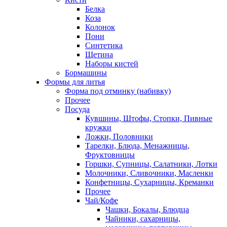
Белка
Коза
Колонок
Пони
Синтетика
Щетина
Наборы кистей
Бормашины
Формы для литья
Форма под отминку (набивку)
Прочее
Посуда
Кувшины, Штофы, Стопки, Пивные
кружки
Ложки, Половники
Тарелки, Блюда, Менажницы,
Фруктовницы
Горшки, Супницы, Салатники, Лотки
Молочники, Сливочники, Масленки
Конфетницы, Сухарницы, Креманки
Прочее
Чай/Кофе
Чашки, Бокалы, Блюдца
Чайники, сахарницы,