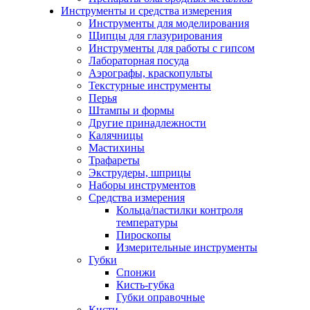
Инструменты и средства измерения
Инструменты для моделирования
Щипцы для глазурирования
Инструменты для работы с гипсом
Лабораторная посуда
Аэрографы, краскопульты
Текстурные инструменты
Перья
Штампы и формы
Другие принадлежности
Калячницы
Мастихины
Трафареты
Экструдеры, шприцы
Наборы инструментов
Средства измерения
Кольца/пастилки контроля
температуры
Пироскопы
Измерительные инструменты
Губки
Спонжи
Кисть-губка
Губки оправочные
Кисти