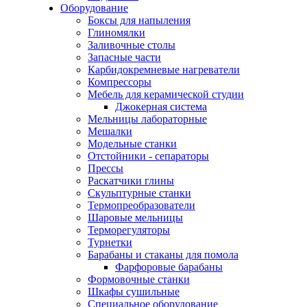
Оборудование
Боксы для напыления
Глиномялки
Заливочные столы
Запасные части
Карбидокремневые нагреватели
Компрессоры
Мебель для керамической студии
Джокерная система
Мельницы лабораторные
Мешалки
Модельные станки
Отстойники - сепараторы
Прессы
Раскатчики глины
Скульптурные станки
Термопреобразователи
Шаровые мельницы
Терморегуляторы
Турнетки
Барабаны и стаканы для помола
Фарфоровые барабаны
Формовочные станки
Шкафы сушильные
Специальное оборудование