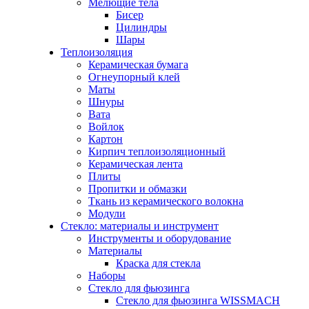
Мелющие тела
Бисер
Цилиндры
Шары
Теплоизоляция
Керамическая бумага
Огнеупорный клей
Маты
Шнуры
Вата
Войлок
Картон
Кирпич теплоизоляционный
Керамическая лента
Плиты
Пропитки и обмазки
Ткань из керамического волокна
Модули
Стекло: материалы и инструмент
Инструменты и оборудование
Материалы
Краска для стекла
Наборы
Стекло для фьюзинга
Стекло для фьюзинга WISSMACH