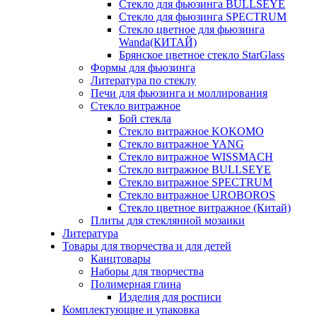
Стекло для фьюзинга BULLSEYE
Стекло для фьюзинга SPECTRUM
Стекло цветное для фьюзинга
Wanda(КИТАЙ)
Брянское цветное стекло StarGlass
Формы для фьюзинга
Литература по стеклу
Печи для фьюзинга и моллирования
Стекло витражное
Бой стекла
Стекло витражное KOKOMO
Стекло витражное YANG
Стекло витражное WISSMACH
Стекло витражное BULLSEYE
Стекло витражное SPECTRUM
Стекло витражное UROBOROS
Стекло цветное витражное (Китай)
Плиты для стеклянной мозаики
Литература
Товары для творчества и для детей
Канцтовары
Наборы для творчества
Полимерная глина
Изделия для росписи
Комплектующие и упаковка