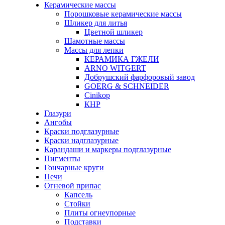
Керамические массы
Порошковые керамические массы
Шликер для литья
Цветной шликер
Шамотные массы
Массы для лепки
КЕРАМИКА ГЖЕЛИ
ARNO WITGERT
Добрушский фарфоровый завод
GOERG & SCHNEIDER
Cinikop
КНР
Глазури
Ангобы
Краски подглазурные
Краски надглазурные
Карандаши и маркеры подглазурные
Пигменты
Гончарные круги
Печи
Огневой припас
Капсель
Стойки
Плиты огнеупорные
Подставки