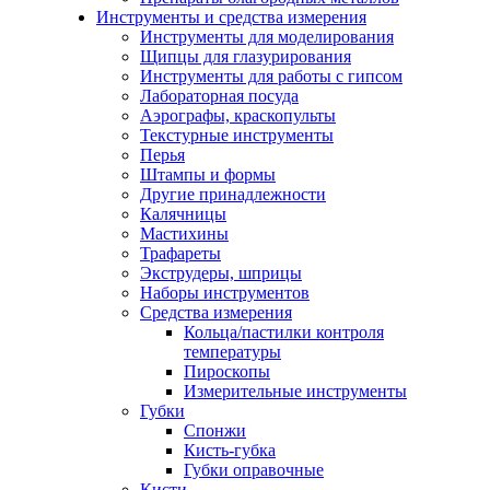
Инструменты и средства измерения
Инструменты для моделирования
Щипцы для глазурирования
Инструменты для работы с гипсом
Лабораторная посуда
Аэрографы, краскопульты
Текстурные инструменты
Перья
Штампы и формы
Другие принадлежности
Калячницы
Мастихины
Трафареты
Экструдеры, шприцы
Наборы инструментов
Средства измерения
Кольца/пастилки контроля
температуры
Пироскопы
Измерительные инструменты
Губки
Спонжи
Кисть-губка
Губки оправочные
Кисти