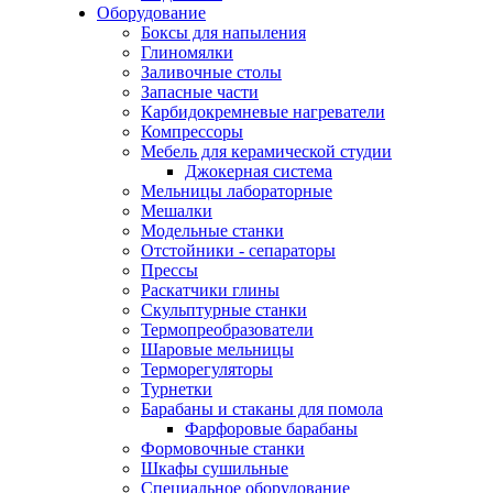
Оборудование
Боксы для напыления
Глиномялки
Заливочные столы
Запасные части
Карбидокремневые нагреватели
Компрессоры
Мебель для керамической студии
Джокерная система
Мельницы лабораторные
Мешалки
Модельные станки
Отстойники - сепараторы
Прессы
Раскатчики глины
Скульптурные станки
Термопреобразователи
Шаровые мельницы
Терморегуляторы
Турнетки
Барабаны и стаканы для помола
Фарфоровые барабаны
Формовочные станки
Шкафы сушильные
Специальное оборудование