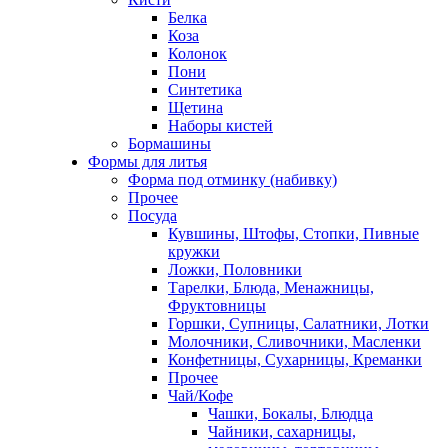
Белка
Коза
Колонок
Пони
Синтетика
Щетина
Наборы кистей
Бормашины
Формы для литья
Форма под отминку (набивку)
Прочее
Посуда
Кувшины, Штофы, Стопки, Пивные
кружки
Ложки, Половники
Тарелки, Блюда, Менажницы,
Фруктовницы
Горшки, Супницы, Салатники, Лотки
Молочники, Сливочники, Масленки
Конфетницы, Сухарницы, Креманки
Прочее
Чай/Кофе
Чашки, Бокалы, Блюдца
Чайники, сахарницы,