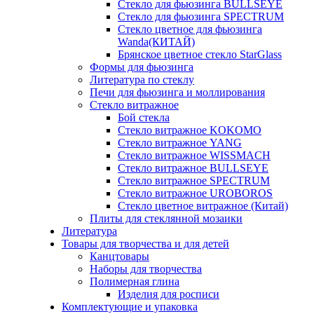
Стекло для фьюзинга BULLSEYE
Стекло для фьюзинга SPECTRUM
Стекло цветное для фьюзинга
Wanda(КИТАЙ)
Брянское цветное стекло StarGlass
Формы для фьюзинга
Литература по стеклу
Печи для фьюзинга и моллирования
Стекло витражное
Бой стекла
Стекло витражное KOKOMO
Стекло витражное YANG
Стекло витражное WISSMACH
Стекло витражное BULLSEYE
Стекло витражное SPECTRUM
Стекло витражное UROBOROS
Стекло цветное витражное (Китай)
Плиты для стеклянной мозаики
Литература
Товары для творчества и для детей
Канцтовары
Наборы для творчества
Полимерная глина
Изделия для росписи
Комплектующие и упаковка