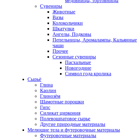
медовницы, тортовницы
Сувениры
Животные
Вазы
Колокольчики
Шкатулки
Ангелы, Подковы
Пепельницы, Аромалампы, Кальянные
чаши
Прочее
Сезонные сувениры
Пасхальные
Новогодние
Символ года кролика
Сырьё
Глина
Каолин
Глинозём
Шамотные порошки
Гипс
Силикат циркония
Полевошпатовое сырье
Другие природные материалы
Мелющие тела и футеровочные материалы
Футеровочные материалы