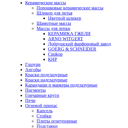
Керамические массы
Порошковые керамические массы
Шликер для литья
Цветной шликер
Шамотные массы
Массы для лепки
КЕРАМИКА ГЖЕЛИ
ARNO WITGERT
Добрушский фарфоровый завод
GOERG & SCHNEIDER
Cinikop
КНР
Глазури
Ангобы
Краски подглазурные
Краски надглазурные
Карандаши и маркеры подглазурные
Пигменты
Гончарные круги
Печи
Огневой припас
Капсель
Стойки
Плиты огнеупорные
Подставки