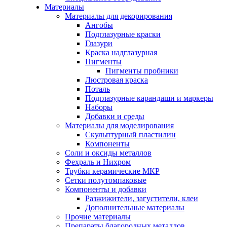
Материалы
Материалы для декорирования
Ангобы
Подглазурные краски
Глазури
Краска надглазурная
Пигменты
Пигменты пробники
Люстровая краска
Поталь
Подглазурные карандаши и маркеры
Наборы
Добавки и среды
Материалы для моделирования
Скульптурный пластилин
Компоненты
Соли и оксиды металлов
Фехраль и Нихром
Трубки керамические МКР
Сетки полутомпаковые
Компоненты и добавки
Разжижители, загустители, клеи
Дополнительные материалы
Прочие материалы
Препараты благородных металлов