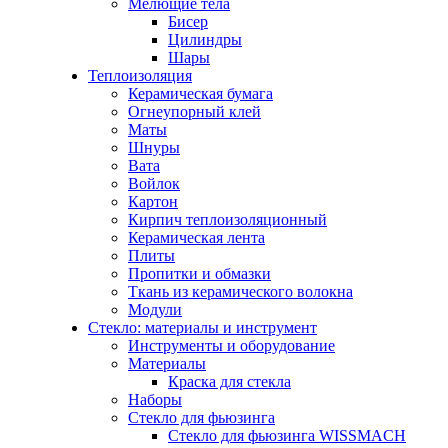
Мелющие тела
Бисер
Цилиндры
Шары
Теплоизоляция
Керамическая бумага
Огнеупорный клей
Маты
Шнуры
Вата
Войлок
Картон
Кирпич теплоизоляционный
Керамическая лента
Плиты
Пропитки и обмазки
Ткань из керамического волокна
Модули
Стекло: материалы и инструмент
Инструменты и оборудование
Материалы
Краска для стекла
Наборы
Стекло для фьюзинга
Стекло для фьюзинга WISSMACH