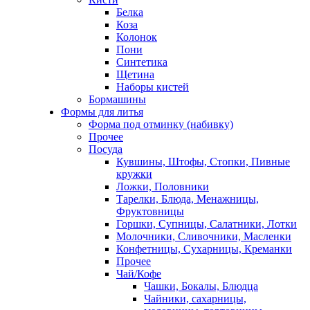
Белка
Коза
Колонок
Пони
Синтетика
Щетина
Наборы кистей
Бормашины
Формы для литья
Форма под отминку (набивку)
Прочее
Посуда
Кувшины, Штофы, Стопки, Пивные
кружки
Ложки, Половники
Тарелки, Блюда, Менажницы,
Фруктовницы
Горшки, Супницы, Салатники, Лотки
Молочники, Сливочники, Масленки
Конфетницы, Сухарницы, Креманки
Прочее
Чай/Кофе
Чашки, Бокалы, Блюдца
Чайники, сахарницы,