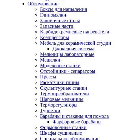
Оборудование
Боксы для напыления
Глиномялки
Заливочные столы
Запасные части
Карбидокремневые нагреватели
Компрессоры
Мебель для керамической студии
Джокерная система
Мельницы лабораторные
Мешалки
Модельные станки
Отстойники - сепараторы
Прессы
Раскатчики глины
Скульптурные станки
Термопреобразователи
Шаровые мельницы
Терморегуляторы
Турнетки
Барабаны и стаканы для помола
Фарфоровые барабаны
Формовочные станки
Шкафы сушильные
Специальное оборудование