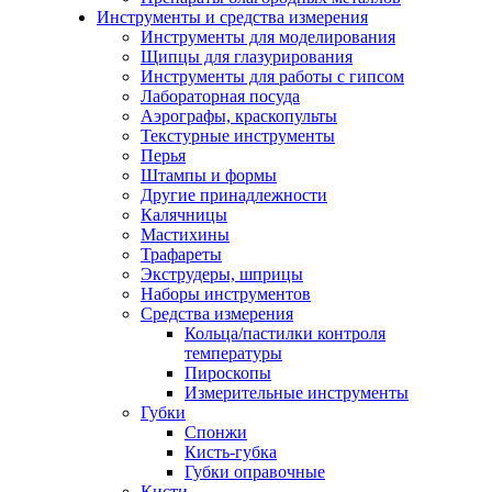
Инструменты и средства измерения
Инструменты для моделирования
Щипцы для глазурирования
Инструменты для работы с гипсом
Лабораторная посуда
Аэрографы, краскопульты
Текстурные инструменты
Перья
Штампы и формы
Другие принадлежности
Калячницы
Мастихины
Трафареты
Экструдеры, шприцы
Наборы инструментов
Средства измерения
Кольца/пастилки контроля
температуры
Пироскопы
Измерительные инструменты
Губки
Спонжи
Кисть-губка
Губки оправочные
Кисти