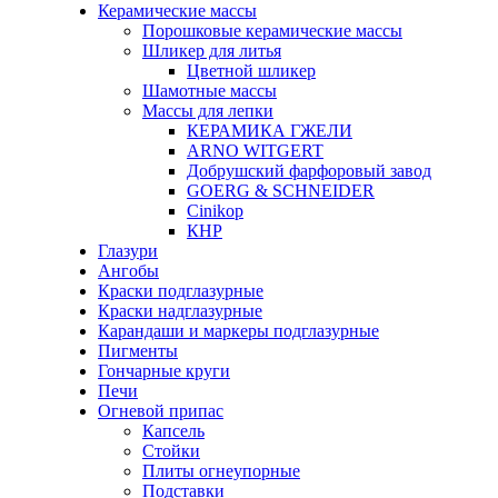
Керамические массы
Порошковые керамические массы
Шликер для литья
Цветной шликер
Шамотные массы
Массы для лепки
КЕРАМИКА ГЖЕЛИ
ARNO WITGERT
Добрушский фарфоровый завод
GOERG & SCHNEIDER
Cinikop
КНР
Глазури
Ангобы
Краски подглазурные
Краски надглазурные
Карандаши и маркеры подглазурные
Пигменты
Гончарные круги
Печи
Огневой припас
Капсель
Стойки
Плиты огнеупорные
Подставки