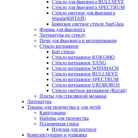
Стекло для фьюзинга BULLSEYE
Стекло для фьюзинга SPECTRUM
Стекло цветное для фьюзинга
Wanda(КИТАЙ)
Брянское цветное стекло StarGlass
Формы для фьюзинга
Литература по стеклу
Печи для фьюзинга и моллирования
Стекло витражное
Бой стекла
Стекло витражное KOKOMO
Стекло витражное YANG
Стекло витражное WISSMACH
Стекло витражное BULLSEYE
Стекло витражное SPECTRUM
Стекло витражное UROBOROS
Стекло цветное витражное (Китай)
Плиты для стеклянной мозаики
Литература
Товары для творчества и для детей
Канцтовары
Наборы для творчества
Полимерная глина
Изделия для росписи
Комплектующие и упаковка