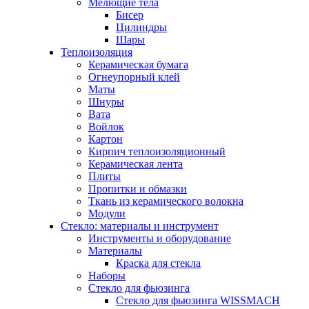
Мелющие тела
Бисер
Цилиндры
Шары
Теплоизоляция
Керамическая бумага
Огнеупорный клей
Маты
Шнуры
Вата
Войлок
Картон
Кирпич теплоизоляционный
Керамическая лента
Плиты
Пропитки и обмазки
Ткань из керамического волокна
Модули
Стекло: материалы и инструмент
Инструменты и оборудование
Материалы
Краска для стекла
Наборы
Стекло для фьюзинга
Стекло для фьюзинга WISSMACH