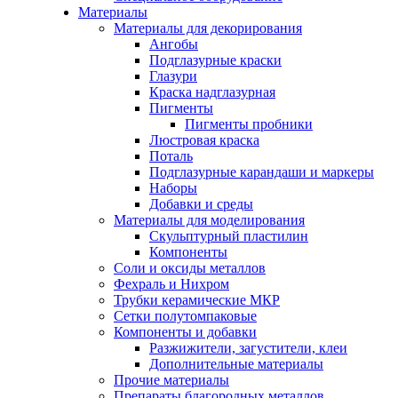
Материалы
Материалы для декорирования
Ангобы
Подглазурные краски
Глазури
Краска надглазурная
Пигменты
Пигменты пробники
Люстровая краска
Поталь
Подглазурные карандаши и маркеры
Наборы
Добавки и среды
Материалы для моделирования
Скульптурный пластилин
Компоненты
Соли и оксиды металлов
Фехраль и Нихром
Трубки керамические МКР
Сетки полутомпаковые
Компоненты и добавки
Разжижители, загустители, клеи
Дополнительные материалы
Прочие материалы
Препараты благородных металлов