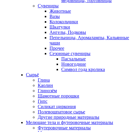
медовницы, тортовницы
Сувениры
Животные
Вазы
Колокольчики
Шкатулки
Ангелы, Подковы
Пепельницы, Аромалампы, Кальянные
чаши
Прочее
Сезонные сувениры
Пасхальные
Новогодние
Символ года кролика
Сырьё
Глина
Каолин
Глинозём
Шамотные порошки
Гипс
Силикат циркония
Полевошпатовое сырье
Другие природные материалы
Мелющие тела и футеровочные материалы
Футеровочные материалы