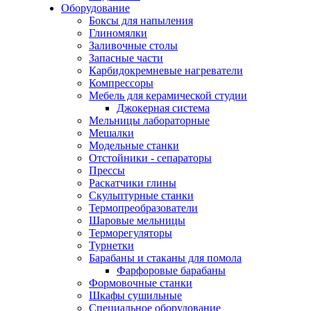
Оборудование
Боксы для напыления
Глиномялки
Заливочные столы
Запасные части
Карбидокремневые нагреватели
Компрессоры
Мебель для керамической студии
Джокерная система
Мельницы лабораторные
Мешалки
Модельные станки
Отстойники - сепараторы
Прессы
Раскатчики глины
Скульптурные станки
Термопреобразователи
Шаровые мельницы
Терморегуляторы
Турнетки
Барабаны и стаканы для помола
Фарфоровые барабаны
Формовочные станки
Шкафы сушильные
Специальное оборудование