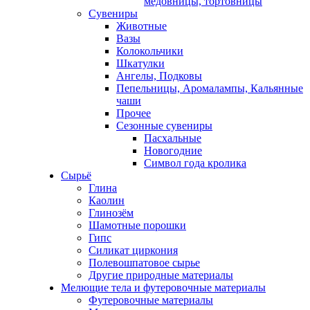
медовницы, тортовницы
Сувениры
Животные
Вазы
Колокольчики
Шкатулки
Ангелы, Подковы
Пепельницы, Аромалампы, Кальянные
чаши
Прочее
Сезонные сувениры
Пасхальные
Новогодние
Символ года кролика
Сырьё
Глина
Каолин
Глинозём
Шамотные порошки
Гипс
Силикат циркония
Полевошпатовое сырье
Другие природные материалы
Мелющие тела и футеровочные материалы
Футеровочные материалы