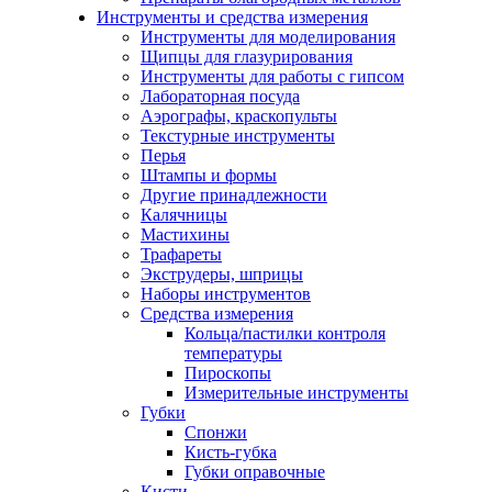
Инструменты и средства измерения
Инструменты для моделирования
Щипцы для глазурирования
Инструменты для работы с гипсом
Лабораторная посуда
Аэрографы, краскопульты
Текстурные инструменты
Перья
Штампы и формы
Другие принадлежности
Калячницы
Мастихины
Трафареты
Экструдеры, шприцы
Наборы инструментов
Средства измерения
Кольца/пастилки контроля
температуры
Пироскопы
Измерительные инструменты
Губки
Спонжи
Кисть-губка
Губки оправочные
Кисти