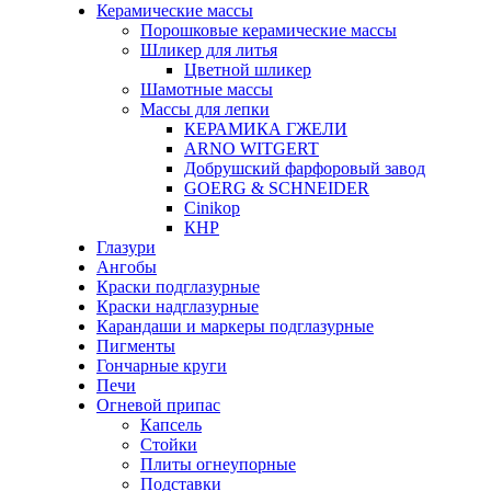
Керамические массы
Порошковые керамические массы
Шликер для литья
Цветной шликер
Шамотные массы
Массы для лепки
КЕРАМИКА ГЖЕЛИ
ARNO WITGERT
Добрушский фарфоровый завод
GOERG & SCHNEIDER
Cinikop
КНР
Глазури
Ангобы
Краски подглазурные
Краски надглазурные
Карандаши и маркеры подглазурные
Пигменты
Гончарные круги
Печи
Огневой припас
Капсель
Стойки
Плиты огнеупорные
Подставки