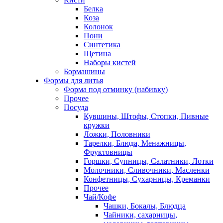
Белка
Коза
Колонок
Пони
Синтетика
Щетина
Наборы кистей
Бормашины
Формы для литья
Форма под отминку (набивку)
Прочее
Посуда
Кувшины, Штофы, Стопки, Пивные
кружки
Ложки, Половники
Тарелки, Блюда, Менажницы,
Фруктовницы
Горшки, Супницы, Салатники, Лотки
Молочники, Сливочники, Масленки
Конфетницы, Сухарницы, Креманки
Прочее
Чай/Кофе
Чашки, Бокалы, Блюдца
Чайники, сахарницы,