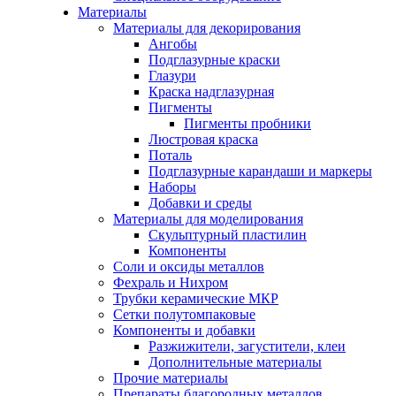
Материалы
Материалы для декорирования
Ангобы
Подглазурные краски
Глазури
Краска надглазурная
Пигменты
Пигменты пробники
Люстровая краска
Поталь
Подглазурные карандаши и маркеры
Наборы
Добавки и среды
Материалы для моделирования
Скульптурный пластилин
Компоненты
Соли и оксиды металлов
Фехраль и Нихром
Трубки керамические МКР
Сетки полутомпаковые
Компоненты и добавки
Разжижители, загустители, клеи
Дополнительные материалы
Прочие материалы
Препараты благородных металлов