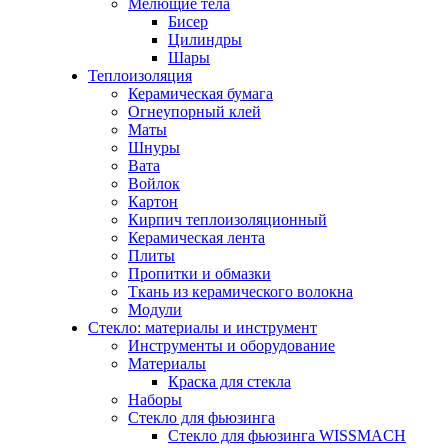
Мелющие тела
Бисер
Цилиндры
Шары
Теплоизоляция
Керамическая бумага
Огнеупорный клей
Маты
Шнуры
Вата
Войлок
Картон
Кирпич теплоизоляционный
Керамическая лента
Плиты
Пропитки и обмазки
Ткань из керамического волокна
Модули
Стекло: материалы и инструмент
Инструменты и оборудование
Материалы
Краска для стекла
Наборы
Стекло для фьюзинга
Стекло для фьюзинга WISSMACH