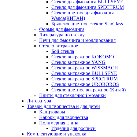
Стекло для фьюзинга BULLSEYE
Стекло для фьюзинга SPECTRUM
Стекло цветное для фьюзинга
Wanda(КИТАЙ)
Брянское цветное стекло StarGlass
Формы для фьюзинга
Литература по стеклу
Печи для фьюзинга и моллирования
Стекло витражное
Бой стекла
Стекло витражное KOKOMO
Стекло витражное YANG
Стекло витражное WISSMACH
Стекло витражное BULLSEYE
Стекло витражное SPECTRUM
Стекло витражное UROBOROS
Стекло цветное витражное (Китай)
Плиты для стеклянной мозаики
Литература
Товары для творчества и для детей
Канцтовары
Наборы для творчества
Полимерная глина
Изделия для росписи
Комплектующие и упаковка