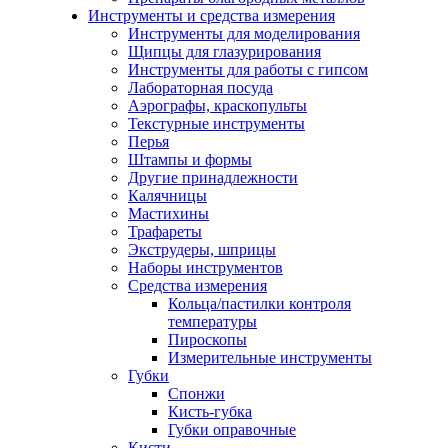
Инструменты и средства измерения
Инструменты для моделирования
Щипцы для глазурирования
Инструменты для работы с гипсом
Лабораторная посуда
Аэрографы, краскопульты
Текстурные инструменты
Перья
Штампы и формы
Другие принадлежности
Калячницы
Мастихины
Трафареты
Экструдеры, шприцы
Наборы инструментов
Средства измерения
Кольца/пастилки контроля
температуры
Пироскопы
Измерительные инструменты
Губки
Спонжи
Кисть-губка
Губки оправочные
Кисти