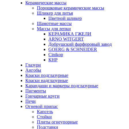
Керамические массы
Порошковые керамические массы
Шликер для литья
Цветной шликер
Шамотные массы
Массы для лепки
КЕРАМИКА ГЖЕЛИ
ARNO WITGERT
Добрушский фарфоровый завод
GOERG & SCHNEIDER
Cinikop
КНР
Глазури
Ангобы
Краски подглазурные
Краски надглазурные
Карандаши и маркеры подглазурные
Пигменты
Гончарные круги
Печи
Огневой припас
Капсель
Стойки
Плиты огнеупорные
Подставки