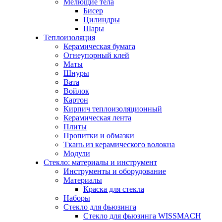
Мелющие тела
Бисер
Цилиндры
Шары
Теплоизоляция
Керамическая бумага
Огнеупорный клей
Маты
Шнуры
Вата
Войлок
Картон
Кирпич теплоизоляционный
Керамическая лента
Плиты
Пропитки и обмазки
Ткань из керамического волокна
Модули
Стекло: материалы и инструмент
Инструменты и оборудование
Материалы
Краска для стекла
Наборы
Стекло для фьюзинга
Стекло для фьюзинга WISSMACH