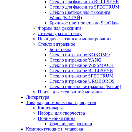
Стекло для фьюзинга BULLSEYE
Стекло для фьюзинга SPECTRUM
Стекло цветное для фьюзинга
Wanda(КИТАЙ)
Брянское цветное стекло StarGlass
Формы для фьюзинга
Литература по стеклу
Печи для фьюзинга и моллирования
Стекло витражное
Бой стекла
Стекло витражное KOKOMO
Стекло витражное YANG
Стекло витражное WISSMACH
Стекло витражное BULLSEYE
Стекло витражное SPECTRUM
Стекло витражное UROBOROS
Стекло цветное витражное (Китай)
Плиты для стеклянной мозаики
Литература
Товары для творчества и для детей
Канцтовары
Наборы для творчества
Полимерная глина
Изделия для росписи
Комплектующие и упаковка