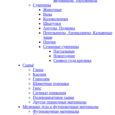
медовницы, тортовницы
Сувениры
Животные
Вазы
Колокольчики
Шкатулки
Ангелы, Подковы
Пепельницы, Аромалампы, Кальянные
чаши
Прочее
Сезонные сувениры
Пасхальные
Новогодние
Символ года кролика
Сырьё
Глина
Каолин
Глинозём
Шамотные порошки
Гипс
Силикат циркония
Полевошпатовое сырье
Другие природные материалы
Мелющие тела и футеровочные материалы
Футеровочные материалы