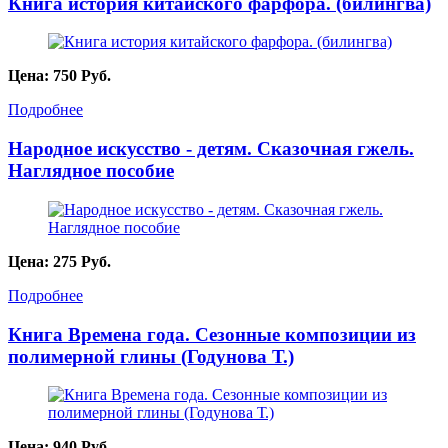
Книга история китайского фарфора. (билингва)
Цена:
750
Руб.
Подробнее
Народное искусство - детям. Сказочная гжель.
Наглядное пособие
Цена:
275
Руб.
Подробнее
Книга Времена года. Сезонные композиции из
полимерной глины (Годунова Т.)
Цена:
940
Руб.