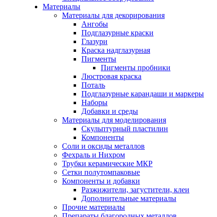
Материалы
Материалы для декорирования
Ангобы
Подглазурные краски
Глазури
Краска надглазурная
Пигменты
Пигменты пробники
Люстровая краска
Поталь
Подглазурные карандаши и маркеры
Наборы
Добавки и среды
Материалы для моделирования
Скульптурный пластилин
Компоненты
Соли и оксиды металлов
Фехраль и Нихром
Трубки керамические МКР
Сетки полутомпаковые
Компоненты и добавки
Разжижители, загустители, клеи
Дополнительные материалы
Прочие материалы
Препараты благородных металлов