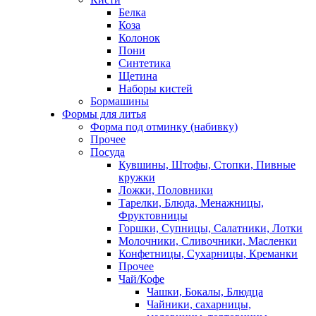
Белка
Коза
Колонок
Пони
Синтетика
Щетина
Наборы кистей
Бормашины
Формы для литья
Форма под отминку (набивку)
Прочее
Посуда
Кувшины, Штофы, Стопки, Пивные
кружки
Ложки, Половники
Тарелки, Блюда, Менажницы,
Фруктовницы
Горшки, Супницы, Салатники, Лотки
Молочники, Сливочники, Масленки
Конфетницы, Сухарницы, Креманки
Прочее
Чай/Кофе
Чашки, Бокалы, Блюдца
Чайники, сахарницы,