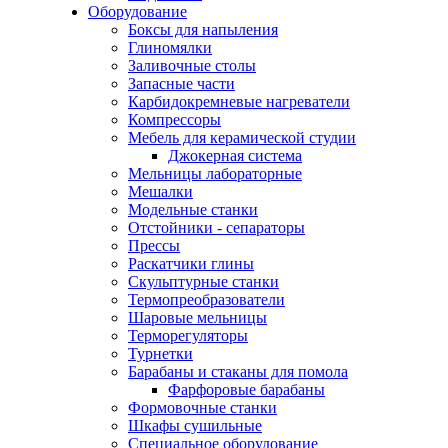
Оборудование
Боксы для напыления
Глиномялки
Заливочные столы
Запасные части
Карбидокремневые нагреватели
Компрессоры
Мебель для керамической студии
Джокерная система
Мельницы лабораторные
Мешалки
Модельные станки
Отстойники - сепараторы
Прессы
Раскатчики глины
Скульптурные станки
Термопреобразователи
Шаровые мельницы
Терморегуляторы
Турнетки
Барабаны и стаканы для помола
Фарфоровые барабаны
Формовочные станки
Шкафы сушильные
Специальное оборудование