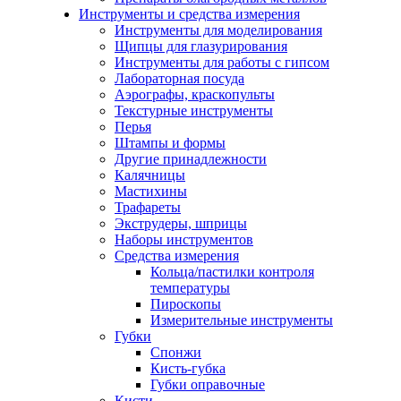
Инструменты и средства измерения
Инструменты для моделирования
Щипцы для глазурирования
Инструменты для работы с гипсом
Лабораторная посуда
Аэрографы, краскопульты
Текстурные инструменты
Перья
Штампы и формы
Другие принадлежности
Калячницы
Мастихины
Трафареты
Экструдеры, шприцы
Наборы инструментов
Средства измерения
Кольца/пастилки контроля
температуры
Пироскопы
Измерительные инструменты
Губки
Спонжи
Кисть-губка
Губки оправочные
Кисти