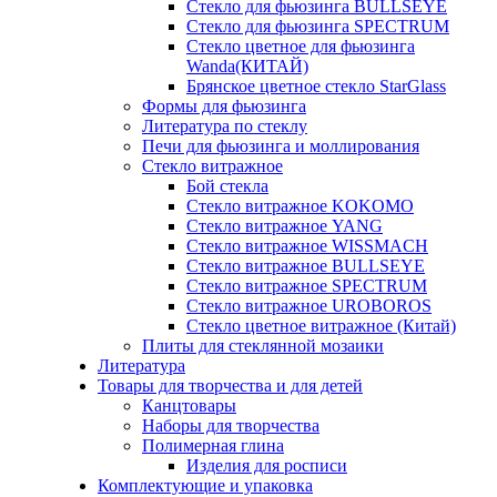
Стекло для фьюзинга BULLSEYE
Стекло для фьюзинга SPECTRUM
Стекло цветное для фьюзинга
Wanda(КИТАЙ)
Брянское цветное стекло StarGlass
Формы для фьюзинга
Литература по стеклу
Печи для фьюзинга и моллирования
Стекло витражное
Бой стекла
Стекло витражное KOKOMO
Стекло витражное YANG
Стекло витражное WISSMACH
Стекло витражное BULLSEYE
Стекло витражное SPECTRUM
Стекло витражное UROBOROS
Стекло цветное витражное (Китай)
Плиты для стеклянной мозаики
Литература
Товары для творчества и для детей
Канцтовары
Наборы для творчества
Полимерная глина
Изделия для росписи
Комплектующие и упаковка