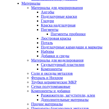
Материалы
Материалы для декорирования
Ангобы
Подглазурные краски
Глазури
Краска надглазурная
Пигменты
Пигменты пробники
Люстровая краска
Поталь
Подглазурные карандаши и маркеры
Наборы
Добавки и среды
Материалы для моделирования
Скульптурный пластилин
Компоненты
Соли и оксиды металлов
Фехраль и Нихром
Трубки керамические МКР
Сетки полутомпаковые
Компоненты и добавки
Разжижители, загустители, клеи
Дополнительные материалы
Прочие материалы
Препараты благородных металлов