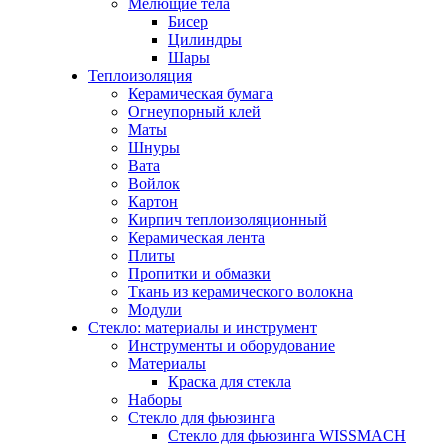
Мелющие тела
Бисер
Цилиндры
Шары
Теплоизоляция
Керамическая бумага
Огнеупорный клей
Маты
Шнуры
Вата
Войлок
Картон
Кирпич теплоизоляционный
Керамическая лента
Плиты
Пропитки и обмазки
Ткань из керамического волокна
Модули
Стекло: материалы и инструмент
Инструменты и оборудование
Материалы
Краска для стекла
Наборы
Стекло для фьюзинга
Стекло для фьюзинга WISSMACH