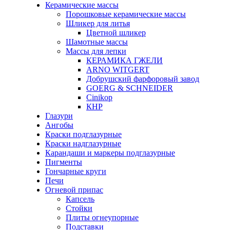
Керамические массы
Порошковые керамические массы
Шликер для литья
Цветной шликер
Шамотные массы
Массы для лепки
КЕРАМИКА ГЖЕЛИ
ARNO WITGERT
Добрушский фарфоровый завод
GOERG & SCHNEIDER
Cinikop
КНР
Глазури
Ангобы
Краски подглазурные
Краски надглазурные
Карандаши и маркеры подглазурные
Пигменты
Гончарные круги
Печи
Огневой припас
Капсель
Стойки
Плиты огнеупорные
Подставки