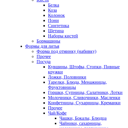
Белка
Коза
Колонок
Пони
Синтетика
Щетина
Наборы кистей
Бормашины
Формы для литья
Форма под отминку (набивку)
Прочее
Посуда
Кувшины, Штофы, Стопки, Пивные
кружки
Ложки, Половники
Тарелки, Блюда, Менажницы,
Фруктовницы
Горшки, Супницы, Салатники, Лотки
Молочники, Сливочники, Масленки
Конфетницы, Сухарницы, Креманки
Прочее
Чай/Кофе
Чашки, Бокалы, Блюдца
Чайники, сахарницы,