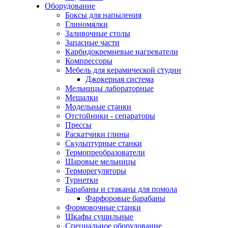
Оборудование
Боксы для напыления
Глиномялки
Заливочные столы
Запасные части
Карбидокремневые нагреватели
Компрессоры
Мебель для керамической студии
Джокерная система
Мельницы лабораторные
Мешалки
Модельные станки
Отстойники - сепараторы
Прессы
Раскатчики глины
Скульптурные станки
Термопреобразователи
Шаровые мельницы
Терморегуляторы
Турнетки
Барабаны и стаканы для помола
Фарфоровые барабаны
Формовочные станки
Шкафы сушильные
Специальное оборудование