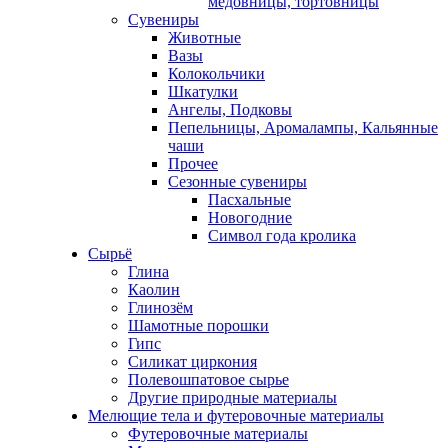
медовницы, тортовницы
Сувениры
Животные
Вазы
Колокольчики
Шкатулки
Ангелы, Подковы
Пепельницы, Аромалампы, Кальянные
чаши
Прочее
Сезонные сувениры
Пасхальные
Новогодние
Символ года кролика
Сырьё
Глина
Каолин
Глинозём
Шамотные порошки
Гипс
Силикат циркония
Полевошпатовое сырье
Другие природные материалы
Мелющие тела и футеровочные материалы
Футеровочные материалы