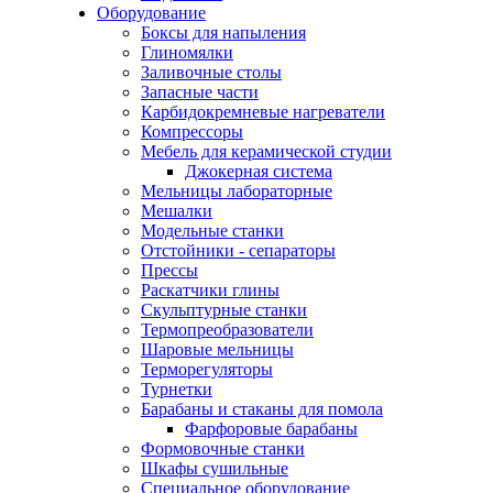
Оборудование
Боксы для напыления
Глиномялки
Заливочные столы
Запасные части
Карбидокремневые нагреватели
Компрессоры
Мебель для керамической студии
Джокерная система
Мельницы лабораторные
Мешалки
Модельные станки
Отстойники - сепараторы
Прессы
Раскатчики глины
Скульптурные станки
Термопреобразователи
Шаровые мельницы
Терморегуляторы
Турнетки
Барабаны и стаканы для помола
Фарфоровые барабаны
Формовочные станки
Шкафы сушильные
Специальное оборудование