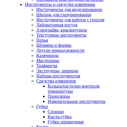
Инструменты и средства измерения
Инструменты для моделирования
Щипцы для глазурирования
Инструменты для работы с гипсом
Лабораторная посуда
Аэрографы, краскопульты
Текстурные инструменты
Перья
Штампы и формы
Другие принадлежности
Калячницы
Мастихины
Трафареты
Экструдеры, шприцы
Наборы инструментов
Средства измерения
Кольца/пастилки контроля
температуры
Пироскопы
Измерительные инструменты
Губки
Спонжи
Кисть-губка
Губки оправочные
Кисти