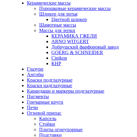
Керамические массы
Порошковые керамические массы
Шликер для литья
Цветной шликер
Шамотные массы
Массы для лепки
КЕРАМИКА ГЖЕЛИ
ARNO WITGERT
Добрушский фарфоровый завод
GOERG & SCHNEIDER
Cinikop
КНР
Глазури
Ангобы
Краски подглазурные
Краски надглазурные
Карандаши и маркеры подглазурные
Пигменты
Гончарные круги
Печи
Огневой припас
Капсель
Стойки
Плиты огнеупорные
Подставки