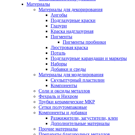
Материалы
Материалы для декорирования
Ангобы
Подглазурные краски
Глазури
Краска надглазурная
Пигменты
Пигменты пробники
Люстровая краска
Поталь
Подглазурные карандаши и маркеры
Наборы
Добавки и среды
Материалы для моделирования
Скульптурный пластилин
Компоненты
Соли и оксиды металлов
Фехраль и Нихром
Трубки керамические МКР
Сетки полутомпаковые
Компоненты и добавки
Разжижители, загустители, клеи
Дополнительные материалы
Прочие материалы
Препараты благородных металлов