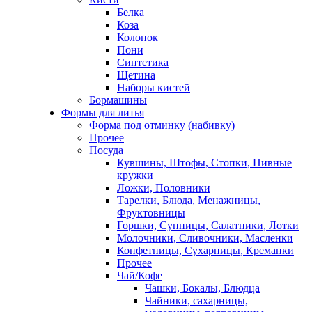
Белка
Коза
Колонок
Пони
Синтетика
Щетина
Наборы кистей
Бормашины
Формы для литья
Форма под отминку (набивку)
Прочее
Посуда
Кувшины, Штофы, Стопки, Пивные
кружки
Ложки, Половники
Тарелки, Блюда, Менажницы,
Фруктовницы
Горшки, Супницы, Салатники, Лотки
Молочники, Сливочники, Масленки
Конфетницы, Сухарницы, Креманки
Прочее
Чай/Кофе
Чашки, Бокалы, Блюдца
Чайники, сахарницы,