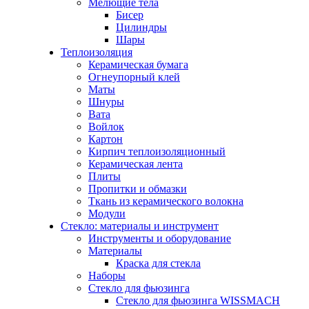
Мелющие тела
Бисер
Цилиндры
Шары
Теплоизоляция
Керамическая бумага
Огнеупорный клей
Маты
Шнуры
Вата
Войлок
Картон
Кирпич теплоизоляционный
Керамическая лента
Плиты
Пропитки и обмазки
Ткань из керамического волокна
Модули
Стекло: материалы и инструмент
Инструменты и оборудование
Материалы
Краска для стекла
Наборы
Стекло для фьюзинга
Стекло для фьюзинга WISSMACH