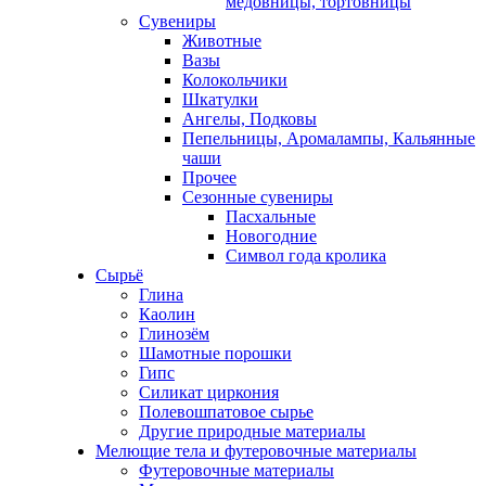
медовницы, тортовницы
Сувениры
Животные
Вазы
Колокольчики
Шкатулки
Ангелы, Подковы
Пепельницы, Аромалампы, Кальянные
чаши
Прочее
Сезонные сувениры
Пасхальные
Новогодние
Символ года кролика
Сырьё
Глина
Каолин
Глинозём
Шамотные порошки
Гипс
Силикат циркония
Полевошпатовое сырье
Другие природные материалы
Мелющие тела и футеровочные материалы
Футеровочные материалы