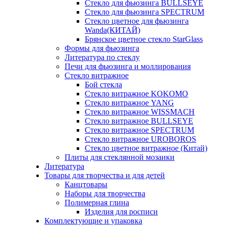
Стекло для фьюзинга BULLSEYE
Стекло для фьюзинга SPECTRUM
Стекло цветное для фьюзинга
Wanda(КИТАЙ)
Брянское цветное стекло StarGlass
Формы для фьюзинга
Литература по стеклу
Печи для фьюзинга и моллирования
Стекло витражное
Бой стекла
Стекло витражное KOKOMO
Стекло витражное YANG
Стекло витражное WISSMACH
Стекло витражное BULLSEYE
Стекло витражное SPECTRUM
Стекло витражное UROBOROS
Стекло цветное витражное (Китай)
Плиты для стеклянной мозаики
Литература
Товары для творчества и для детей
Канцтовары
Наборы для творчества
Полимерная глина
Изделия для росписи
Комплектующие и упаковка