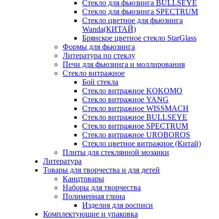
Стекло для фьюзинга BULLSEYE
Стекло для фьюзинга SPECTRUM
Стекло цветное для фьюзинга
Wanda(КИТАЙ)
Брянское цветное стекло StarGlass
Формы для фьюзинга
Литература по стеклу
Печи для фьюзинга и моллирования
Стекло витражное
Бой стекла
Стекло витражное KOKOMO
Стекло витражное YANG
Стекло витражное WISSMACH
Стекло витражное BULLSEYE
Стекло витражное SPECTRUM
Стекло витражное UROBOROS
Стекло цветное витражное (Китай)
Плиты для стеклянной мозаики
Литература
Товары для творчества и для детей
Канцтовары
Наборы для творчества
Полимерная глина
Изделия для росписи
Комплектующие и упаковка