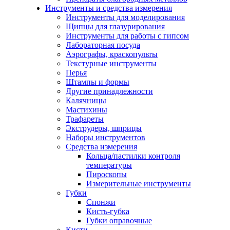
Инструменты и средства измерения
Инструменты для моделирования
Щипцы для глазурирования
Инструменты для работы с гипсом
Лабораторная посуда
Аэрографы, краскопульты
Текстурные инструменты
Перья
Штампы и формы
Другие принадлежности
Калячницы
Мастихины
Трафареты
Экструдеры, шприцы
Наборы инструментов
Средства измерения
Кольца/пастилки контроля
температуры
Пироскопы
Измерительные инструменты
Губки
Спонжи
Кисть-губка
Губки оправочные
Кисти