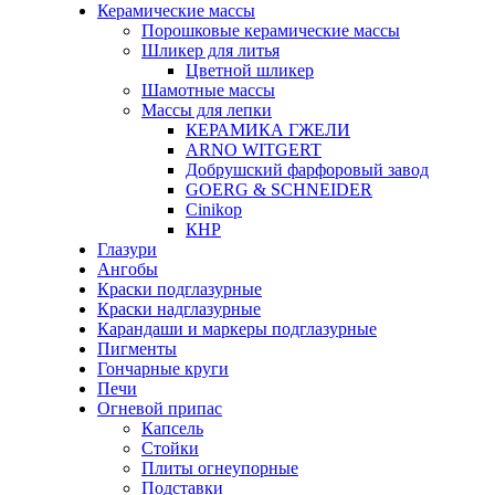
Керамические массы
Порошковые керамические массы
Шликер для литья
Цветной шликер
Шамотные массы
Массы для лепки
КЕРАМИКА ГЖЕЛИ
ARNO WITGERT
Добрушский фарфоровый завод
GOERG & SCHNEIDER
Cinikop
КНР
Глазури
Ангобы
Краски подглазурные
Краски надглазурные
Карандаши и маркеры подглазурные
Пигменты
Гончарные круги
Печи
Огневой припас
Капсель
Стойки
Плиты огнеупорные
Подставки