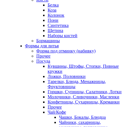
Белка
Коза
Колонок
Пони
Синтетика
Щетина
Наборы кистей
Бормашины
Формы для литья
Форма под отминку (набивку)
Прочее
Посуда
Кувшины, Штофы, Стопки, Пивные
кружки
Ложки, Половники
Тарелки, Блюда, Менажницы,
Фруктовницы
Горшки, Супницы, Салатники, Лотки
Молочники, Сливочники, Масленки
Конфетницы, Сухарницы, Креманки
Прочее
Чай/Кофе
Чашки, Бокалы, Блюдца
Чайники, сахарницы,