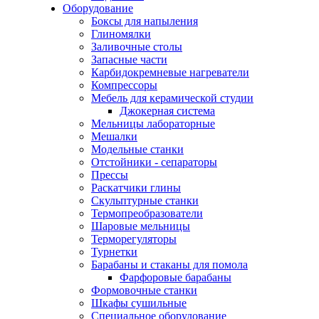
Оборудование
Боксы для напыления
Глиномялки
Заливочные столы
Запасные части
Карбидокремневые нагреватели
Компрессоры
Мебель для керамической студии
Джокерная система
Мельницы лабораторные
Мешалки
Модельные станки
Отстойники - сепараторы
Прессы
Раскатчики глины
Скульптурные станки
Термопреобразователи
Шаровые мельницы
Терморегуляторы
Турнетки
Барабаны и стаканы для помола
Фарфоровые барабаны
Формовочные станки
Шкафы сушильные
Специальное оборудование