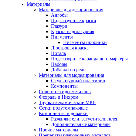
Материалы
Материалы для декорирования
Ангобы
Подглазурные краски
Глазури
Краска надглазурная
Пигменты
Пигменты пробники
Люстровая краска
Поталь
Подглазурные карандаши и маркеры
Наборы
Добавки и среды
Материалы для моделирования
Скульптурный пластилин
Компоненты
Соли и оксиды металлов
Фехраль и Нихром
Трубки керамические МКР
Сетки полутомпаковые
Компоненты и добавки
Разжижители, загустители, клеи
Дополнительные материалы
Прочие материалы
Препараты благородных металлов