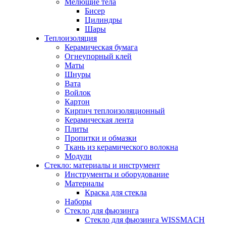
Мелющие тела
Бисер
Цилиндры
Шары
Теплоизоляция
Керамическая бумага
Огнеупорный клей
Маты
Шнуры
Вата
Войлок
Картон
Кирпич теплоизоляционный
Керамическая лента
Плиты
Пропитки и обмазки
Ткань из керамического волокна
Модули
Стекло: материалы и инструмент
Инструменты и оборудование
Материалы
Краска для стекла
Наборы
Стекло для фьюзинга
Стекло для фьюзинга WISSMACH