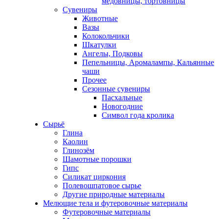
медовницы, тортовницы
Сувениры
Животные
Вазы
Колокольчики
Шкатулки
Ангелы, Подковы
Пепельницы, Аромалампы, Кальянные
чаши
Прочее
Сезонные сувениры
Пасхальные
Новогодние
Символ года кролика
Сырьё
Глина
Каолин
Глинозём
Шамотные порошки
Гипс
Силикат циркония
Полевошпатовое сырье
Другие природные материалы
Мелющие тела и футеровочные материалы
Футеровочные материалы