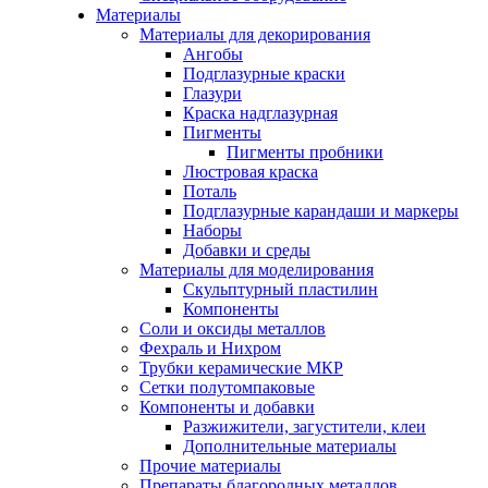
Материалы
Материалы для декорирования
Ангобы
Подглазурные краски
Глазури
Краска надглазурная
Пигменты
Пигменты пробники
Люстровая краска
Поталь
Подглазурные карандаши и маркеры
Наборы
Добавки и среды
Материалы для моделирования
Скульптурный пластилин
Компоненты
Соли и оксиды металлов
Фехраль и Нихром
Трубки керамические МКР
Сетки полутомпаковые
Компоненты и добавки
Разжижители, загустители, клеи
Дополнительные материалы
Прочие материалы
Препараты благородных металлов