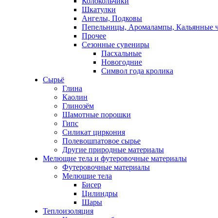
Колокольчики
Шкатулки
Ангелы, Подковы
Пепельницы, Аромалампы, Кальянные 
Прочее
Сезонные сувениры
Пасхальные
Новогодние
Символ года кролика
Сырьё
Глина
Каолин
Глинозём
Шамотные порошки
Гипс
Силикат циркония
Полевошпатовое сырье
Другие природные материалы
Мелющие тела и футеровочные материалы
Футеровочные материалы
Мелющие тела
Бисер
Цилиндры
Шары
Теплоизоляция