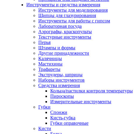
Инструменты и средства измерения
Инструменты для моделирования
Щипцы для глазурирования
Инструменты для работы с гипсом
Лабораторная посуда
Аэрографы, краскопульты
Текстурные инструменты
Перья
Штампы и формы
Другие принадлежности
Калячницы
Мастихины
Трафареты
Экструдеры, шприцы
Наборы инструментов
Средства измерения
Кольца/пастилки контроля температуры
Пироскопы
Измерительные инструменты
Губки
Спонжи
Кисть-губка
Губки оправочные
Кисти
Белка