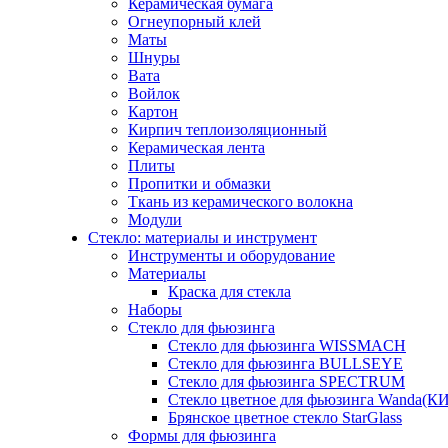
Керамическая бумага
Огнеупорный клей
Маты
Шнуры
Вата
Войлок
Картон
Кирпич теплоизоляционный
Керамическая лента
Плиты
Пропитки и обмазки
Ткань из керамического волокна
Модули
Стекло: материалы и инструмент
Инструменты и оборудование
Материалы
Краска для стекла
Наборы
Стекло для фьюзинга
Стекло для фьюзинга WISSMACH
Стекло для фьюзинга BULLSEYE
Стекло для фьюзинга SPECTRUM
Стекло цветное для фьюзинга Wanda(К
Брянское цветное стекло StarGlass
Формы для фьюзинга