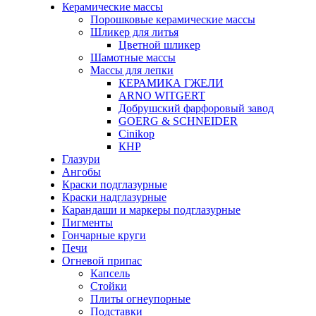
Керамические массы
Порошковые керамические массы
Шликер для литья
Цветной шликер
Шамотные массы
Массы для лепки
КЕРАМИКА ГЖЕЛИ
ARNO WITGERT
Добрушский фарфоровый завод
GOERG & SCHNEIDER
Cinikop
КНР
Глазури
Ангобы
Краски подглазурные
Краски надглазурные
Карандаши и маркеры подглазурные
Пигменты
Гончарные круги
Печи
Огневой припас
Капсель
Стойки
Плиты огнеупорные
Подставки