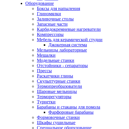
Оборудование
Боксы для напыления
Глиномялки
Заливочные столы
Запасные части
Карбидокремневые нагреватели
Компрессоры
Мебель для керамической студии
Джокерная система
Мельницы лабораторные
Мешалки
Модельные станки
Отстойники - сепараторы
Прессы
Раскатчики глины
Скульптурные станки
Термопреобразователи
Шаровые мельницы
Терморегуляторы
Турнетки
Барабаны и стаканы для помола
Фарфоровые барабаны
Формовочные станки
Шкафы сушильные
Специальное оборудование