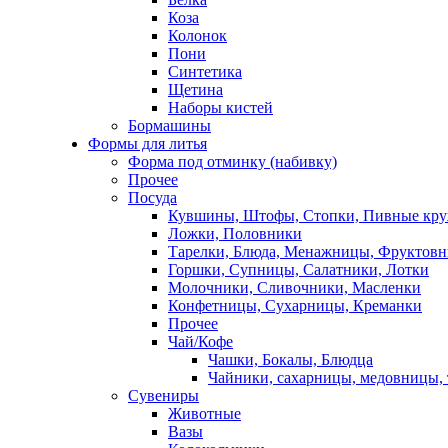
Коза
Колонок
Пони
Синтетика
Щетина
Наборы кистей
Бормашины
Формы для литья
Форма под отминку (набивку)
Прочее
Посуда
Кувшины, Штофы, Стопки, Пивные кр
Ложки, Половники
Тарелки, Блюда, Менажницы, Фруктов
Горшки, Супницы, Салатники, Лотки
Молочники, Сливочники, Масленки
Конфетницы, Сухарницы, Креманки
Прочее
Чай/Кофе
Чашки, Бокалы, Блюдца
Чайники, сахарницы, медовницы,
Сувениры
Животные
Вазы