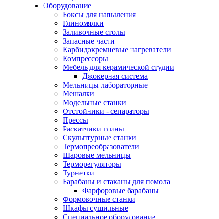
Оборудование
Боксы для напыления
Глиномялки
Заливочные столы
Запасные части
Карбидокремневые нагреватели
Компрессоры
Мебель для керамической студии
Джокерная система
Мельницы лабораторные
Мешалки
Модельные станки
Отстойники - сепараторы
Прессы
Раскатчики глины
Скульптурные станки
Термопреобразователи
Шаровые мельницы
Терморегуляторы
Турнетки
Барабаны и стаканы для помола
Фарфоровые барабаны
Формовочные станки
Шкафы сушильные
Специальное оборудование