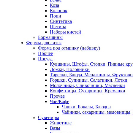
Коза
Колонок
Пони
Синтетика
Щетина
Наборы кистей
Бормашины
Формы для литья
Форма под отминку (набивку)
Прочее
Посуда
Кувшины, Штофы, Стопки, Пивные кр
Ложки, Половники
Тарелки, Блюда, Менажницы, Фруктов
Горшки, Супницы, Салатники, Лотки
Молочники, Сливочники, Масленки
Конфетницы, Сухарницы, Креманки
Прочее
Чай/Кофе
Чашки, Бокалы, Блюдца
Чайники, сахарницы, медовницы,
Сувениры
Животные
Вазы