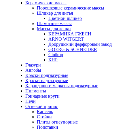
Керамические массы
Порошковые керамические массы
Шликер для литья
Цветной шликер
Шамотные массы
Массы для лепки
КЕРАМИКА ГЖЕЛИ
ARNO WITGERT
Добрушский фарфоровый завод
GOERG & SCHNEIDER
Cinikop
КНР
Глазури
Ангобы
Краски подглазурные
Краски надглазурные
Карандаши и маркеры подглазурные
Пигменты
Гончарные круги
Печи
Огневой припас
Капсель
Стойки
Плиты огнеупорные
Подставки