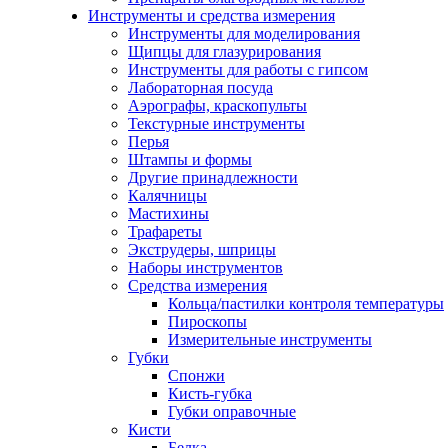
Инструменты и средства измерения
Инструменты для моделирования
Щипцы для глазурирования
Инструменты для работы с гипсом
Лабораторная посуда
Аэрографы, краскопульты
Текстурные инструменты
Перья
Штампы и формы
Другие принадлежности
Калячницы
Мастихины
Трафареты
Экструдеры, шприцы
Наборы инструментов
Средства измерения
Кольца/пастилки контроля температуры
Пироскопы
Измерительные инструменты
Губки
Спонжи
Кисть-губка
Губки оправочные
Кисти
Белка