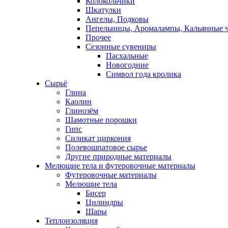
Колокольчики
Шкатулки
Ангелы, Подковы
Пепельницы, Аромалампы, Кальянные 
Прочее
Сезонные сувениры
Пасхальные
Новогодние
Символ года кролика
Сырьё
Глина
Каолин
Глинозём
Шамотные порошки
Гипс
Силикат циркония
Полевошпатовое сырье
Другие природные материалы
Мелющие тела и футеровочные материалы
Футеровочные материалы
Мелющие тела
Бисер
Цилиндры
Шары
Теплоизоляция