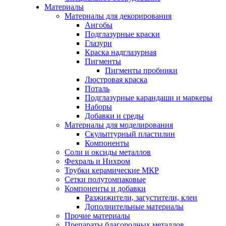
Материалы
Материалы для декорирования
Ангобы
Подглазурные краски
Глазури
Краска надглазурная
Пигменты
Пигменты пробники
Люстровая краска
Поталь
Подглазурные карандаши и маркеры
Наборы
Добавки и среды
Материалы для моделирования
Скульптурный пластилин
Компоненты
Соли и оксиды металлов
Фехраль и Нихром
Трубки керамические МКР
Сетки полутомпаковые
Компоненты и добавки
Разжижители, загустители, клеи
Дополнительные материалы
Прочие материалы
Препараты благородных металлов