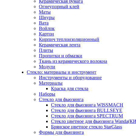
Керамическая бумага
Огнеупорный клей
Маты
Шнуры
Вата
Войлок
Картон
Кирпич теплоизоляционный
Керамическая лента
Плиты
Пропитки и обмазки
Ткань из керамического волокна
Модули
Стекло: материалы и инструмент
Инструменты и оборудование
Материалы
Краска для стекла
Наборы
Стекло для фьюзинга
Стекло для фьюзинга WISSMACH
Стекло для фьюзинга BULLSEYE
Стекло для фьюзинга SPECTRUM
Стекло цветное для фьюзинга Wanda(К
Брянское цветное стекло StarGlass
Формы для фьюзинга