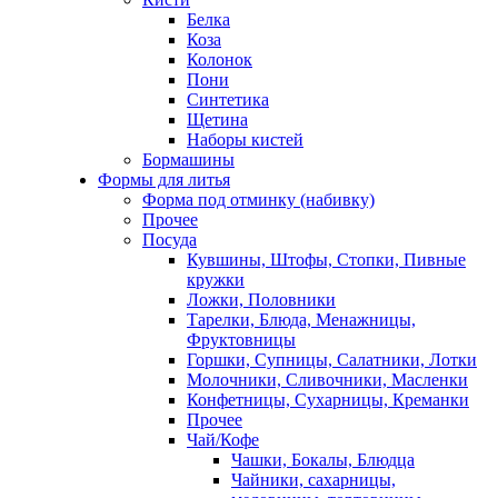
Белка
Коза
Колонок
Пони
Синтетика
Щетина
Наборы кистей
Бормашины
Формы для литья
Форма под отминку (набивку)
Прочее
Посуда
Кувшины, Штофы, Стопки, Пивные
кружки
Ложки, Половники
Тарелки, Блюда, Менажницы,
Фруктовницы
Горшки, Супницы, Салатники, Лотки
Молочники, Сливочники, Масленки
Конфетницы, Сухарницы, Креманки
Прочее
Чай/Кофе
Чашки, Бокалы, Блюдца
Чайники, сахарницы,