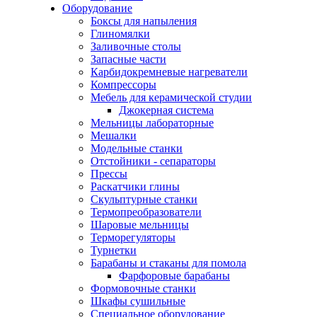
Оборудование
Боксы для напыления
Глиномялки
Заливочные столы
Запасные части
Карбидокремневые нагреватели
Компрессоры
Мебель для керамической студии
Джокерная система
Мельницы лабораторные
Мешалки
Модельные станки
Отстойники - сепараторы
Прессы
Раскатчики глины
Скульптурные станки
Термопреобразователи
Шаровые мельницы
Терморегуляторы
Турнетки
Барабаны и стаканы для помола
Фарфоровые барабаны
Формовочные станки
Шкафы сушильные
Специальное оборудование