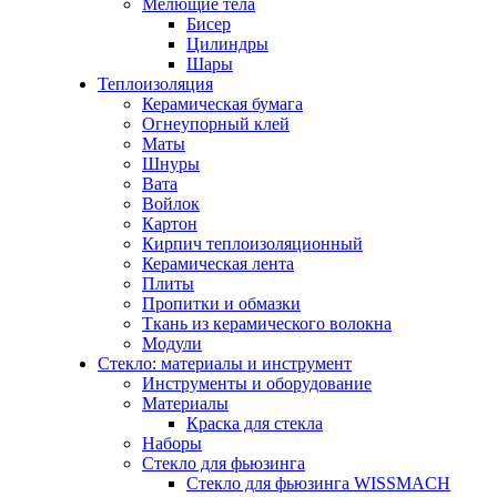
Мелющие тела
Бисер
Цилиндры
Шары
Теплоизоляция
Керамическая бумага
Огнеупорный клей
Маты
Шнуры
Вата
Войлок
Картон
Кирпич теплоизоляционный
Керамическая лента
Плиты
Пропитки и обмазки
Ткань из керамического волокна
Модули
Стекло: материалы и инструмент
Инструменты и оборудование
Материалы
Краска для стекла
Наборы
Стекло для фьюзинга
Стекло для фьюзинга WISSMACH