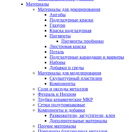
Материалы
Материалы для декорирования
Ангобы
Подглазурные краски
Глазури
Краска надглазурная
Пигменты
Пигменты пробники
Люстровая краска
Поталь
Подглазурные карандаши и маркеры
Наборы
Добавки и среды
Материалы для моделирования
Скульптурный пластилин
Компоненты
Соли и оксиды металлов
Фехраль и Нихром
Трубки керамические МКР
Сетки полутомпаковые
Компоненты и добавки
Разжижители, загустители, клеи
Дополнительные материалы
Прочие материалы
Препараты благородных металлов