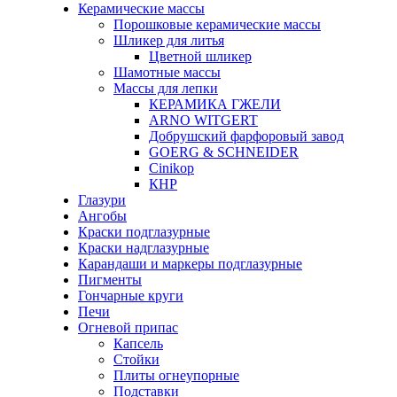
Керамические массы
Порошковые керамические массы
Шликер для литья
Цветной шликер
Шамотные массы
Массы для лепки
КЕРАМИКА ГЖЕЛИ
ARNO WITGERT
Добрушский фарфоровый завод
GOERG & SCHNEIDER
Cinikop
КНР
Глазури
Ангобы
Краски подглазурные
Краски надглазурные
Карандаши и маркеры подглазурные
Пигменты
Гончарные круги
Печи
Огневой припас
Капсель
Стойки
Плиты огнеупорные
Подставки