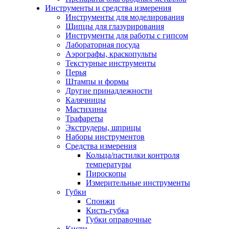
Инструменты и средства измерения
Инструменты для моделирования
Щипцы для глазурирования
Инструменты для работы с гипсом
Лабораторная посуда
Аэрографы, краскопульты
Текстурные инструменты
Перья
Штампы и формы
Другие принадлежности
Калячницы
Мастихины
Трафареты
Экструдеры, шприцы
Наборы инструментов
Средства измерения
Кольца/пастилки контроля
температуры
Пироскопы
Измерительные инструменты
Губки
Спонжи
Кисть-губка
Губки оправочные
Кисти