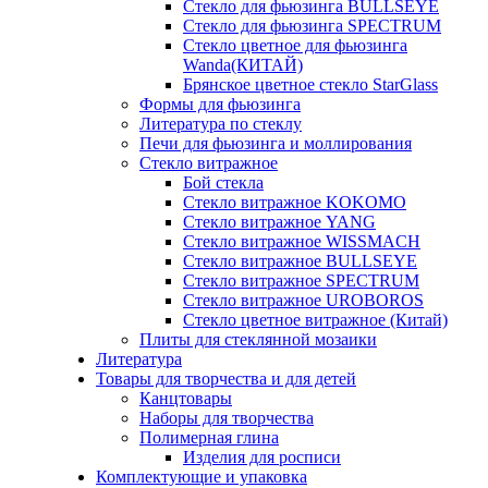
Стекло для фьюзинга BULLSEYE
Стекло для фьюзинга SPECTRUM
Стекло цветное для фьюзинга
Wanda(КИТАЙ)
Брянское цветное стекло StarGlass
Формы для фьюзинга
Литература по стеклу
Печи для фьюзинга и моллирования
Стекло витражное
Бой стекла
Стекло витражное KOKOMO
Стекло витражное YANG
Стекло витражное WISSMACH
Стекло витражное BULLSEYE
Стекло витражное SPECTRUM
Стекло витражное UROBOROS
Стекло цветное витражное (Китай)
Плиты для стеклянной мозаики
Литература
Товары для творчества и для детей
Канцтовары
Наборы для творчества
Полимерная глина
Изделия для росписи
Комплектующие и упаковка