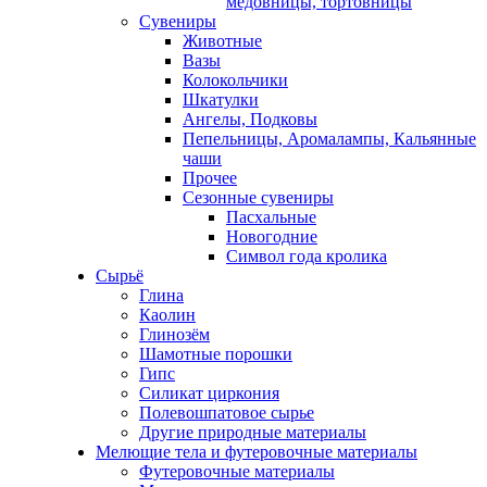
медовницы, тортовницы
Сувениры
Животные
Вазы
Колокольчики
Шкатулки
Ангелы, Подковы
Пепельницы, Аромалампы, Кальянные
чаши
Прочее
Сезонные сувениры
Пасхальные
Новогодние
Символ года кролика
Сырьё
Глина
Каолин
Глинозём
Шамотные порошки
Гипс
Силикат циркония
Полевошпатовое сырье
Другие природные материалы
Мелющие тела и футеровочные материалы
Футеровочные материалы