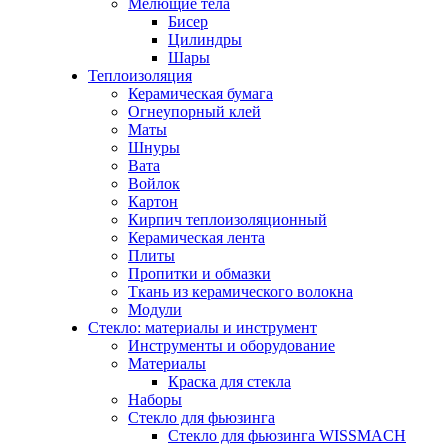
Мелющие тела
Бисер
Цилиндры
Шары
Теплоизоляция
Керамическая бумага
Огнеупорный клей
Маты
Шнуры
Вата
Войлок
Картон
Кирпич теплоизоляционный
Керамическая лента
Плиты
Пропитки и обмазки
Ткань из керамического волокна
Модули
Стекло: материалы и инструмент
Инструменты и оборудование
Материалы
Краска для стекла
Наборы
Стекло для фьюзинга
Стекло для фьюзинга WISSMACH