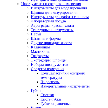
Инструменты и средства измерения
Инструменты для моделирования
Щипцы для глазурирования
Инструменты для работы с гипсом
Лабораторная посуда
Аэрографы, краскопульты
Текстурные инструменты
Перья
Штампы и формы
Другие принадлежности
Калячницы
Мастихины
Трафареты
Экструдеры, шприцы
Наборы инструментов
Средства измерения
Кольца/пастилки контроля
температуры
Пироскопы
Измерительные инструменты
Губки
Спонжи
Кисть-губка
Губки оправочные
Кисти