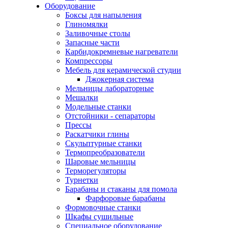
Оборудование
Боксы для напыления
Глиномялки
Заливочные столы
Запасные части
Карбидокремневые нагреватели
Компрессоры
Мебель для керамической студии
Джокерная система
Мельницы лабораторные
Мешалки
Модельные станки
Отстойники - сепараторы
Прессы
Раскатчики глины
Скульптурные станки
Термопреобразователи
Шаровые мельницы
Терморегуляторы
Турнетки
Барабаны и стаканы для помола
Фарфоровые барабаны
Формовочные станки
Шкафы сушильные
Специальное оборудование