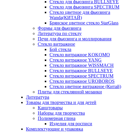
Стекло для фьюзинга BULLSEYE
Стекло для фьюзинга SPECTRUM
Стекло цветное для фьюзинга
Wanda(КИТАЙ)
Брянское цветное стекло StarGlass
Формы для фьюзинга
Литература по стеклу
Печи для фьюзинга и моллирования
Стекло витражное
Бой стекла
Стекло витражное KOKOMO
Стекло витражное YANG
Стекло витражное WISSMACH
Стекло витражное BULLSEYE
Стекло витражное SPECTRUM
Стекло витражное UROBOROS
Стекло цветное витражное (Китай)
Плиты для стеклянной мозаики
Литература
Товары для творчества и для детей
Канцтовары
Наборы для творчества
Полимерная глина
Изделия для росписи
Комплектующие и упаковка