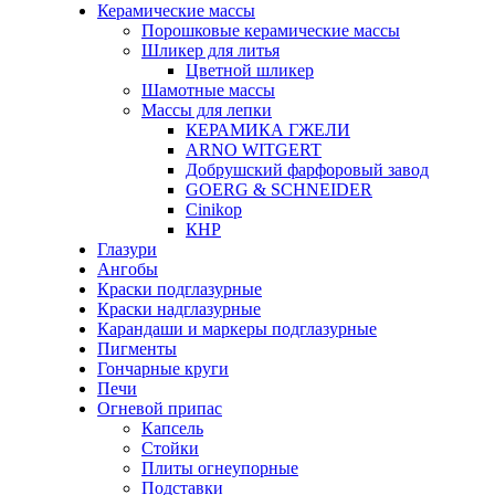
Керамические массы
Порошковые керамические массы
Шликер для литья
Цветной шликер
Шамотные массы
Массы для лепки
КЕРАМИКА ГЖЕЛИ
ARNO WITGERT
Добрушский фарфоровый завод
GOERG & SCHNEIDER
Cinikop
КНР
Глазури
Ангобы
Краски подглазурные
Краски надглазурные
Карандаши и маркеры подглазурные
Пигменты
Гончарные круги
Печи
Огневой припас
Капсель
Стойки
Плиты огнеупорные
Подставки