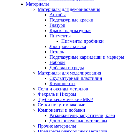
Материалы
Материалы для декорирования
Ангобы
Подглазурные краски
Глазури
Краска надглазурная
Пигменты
Пигменты пробники
Люстровая краска
Поталь
Подглазурные карандаши и маркеры
Наборы
Добавки и среды
Материалы для моделирования
Скульптурный пластилин
Компоненты
Соли и оксиды металлов
Фехраль и Нихром
Трубки керамические МКР
Сетки полутомпаковые
Компоненты и добавки
Разжижители, загустители, клеи
Дополнительные материалы
Прочие материалы
Препараты благородных металлов