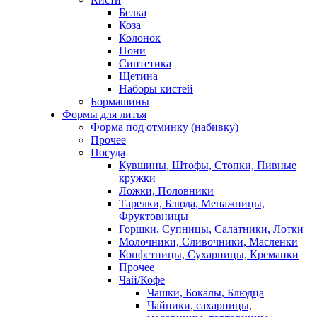
Белка
Коза
Колонок
Пони
Синтетика
Щетина
Наборы кистей
Бормашины
Формы для литья
Форма под отминку (набивку)
Прочее
Посуда
Кувшины, Штофы, Стопки, Пивные
кружки
Ложки, Половники
Тарелки, Блюда, Менажницы,
Фруктовницы
Горшки, Супницы, Салатники, Лотки
Молочники, Сливочники, Масленки
Конфетницы, Сухарницы, Креманки
Прочее
Чай/Кофе
Чашки, Бокалы, Блюдца
Чайники, сахарницы,