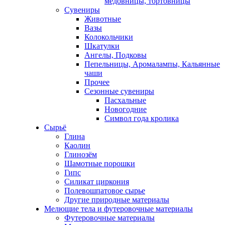
медовницы, тортовницы
Сувениры
Животные
Вазы
Колокольчики
Шкатулки
Ангелы, Подковы
Пепельницы, Аромалампы, Кальянные
чаши
Прочее
Сезонные сувениры
Пасхальные
Новогодние
Символ года кролика
Сырьё
Глина
Каолин
Глинозём
Шамотные порошки
Гипс
Силикат циркония
Полевошпатовое сырье
Другие природные материалы
Мелющие тела и футеровочные материалы
Футеровочные материалы