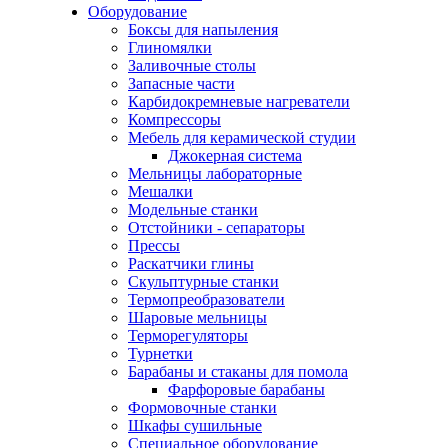
Оборудование
Боксы для напыления
Глиномялки
Заливочные столы
Запасные части
Карбидокремневые нагреватели
Компрессоры
Мебель для керамической студии
Джокерная система
Мельницы лабораторные
Мешалки
Модельные станки
Отстойники - сепараторы
Прессы
Раскатчики глины
Скульптурные станки
Термопреобразователи
Шаровые мельницы
Терморегуляторы
Турнетки
Барабаны и стаканы для помола
Фарфоровые барабаны
Формовочные станки
Шкафы сушильные
Специальное оборудование