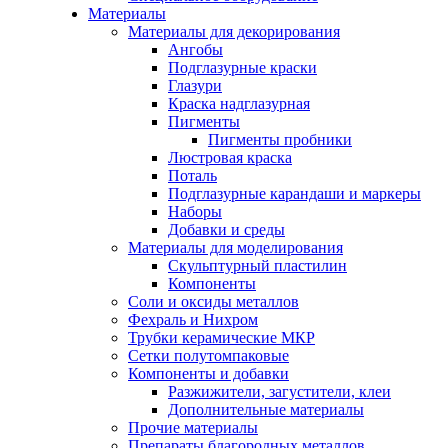
Материалы
Материалы для декорирования
Ангобы
Подглазурные краски
Глазури
Краска надглазурная
Пигменты
Пигменты пробники
Люстровая краска
Поталь
Подглазурные карандаши и маркеры
Наборы
Добавки и среды
Материалы для моделирования
Скульптурный пластилин
Компоненты
Соли и оксиды металлов
Фехраль и Нихром
Трубки керамические МКР
Сетки полутомпаковые
Компоненты и добавки
Разжижители, загустители, клеи
Дополнительные материалы
Прочие материалы
Препараты благородных металлов