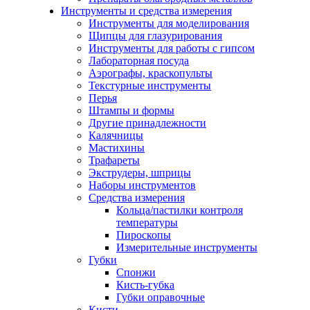
Инструменты и средства измерения
Инструменты для моделирования
Щипцы для глазурирования
Инструменты для работы с гипсом
Лабораторная посуда
Аэрографы, краскопульты
Текстурные инструменты
Перья
Штампы и формы
Другие принадлежности
Калячницы
Мастихины
Трафареты
Экструдеры, шприцы
Наборы инструментов
Средства измерения
Кольца/пастилки контроля
температуры
Пироскопы
Измерительные инструменты
Губки
Спонжи
Кисть-губка
Губки оправочные
Кисти