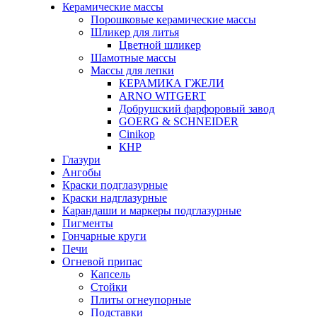
Керамические массы
Порошковые керамические массы
Шликер для литья
Цветной шликер
Шамотные массы
Массы для лепки
КЕРАМИКА ГЖЕЛИ
ARNO WITGERT
Добрушский фарфоровый завод
GOERG & SCHNEIDER
Cinikop
КНР
Глазури
Ангобы
Краски подглазурные
Краски надглазурные
Карандаши и маркеры подглазурные
Пигменты
Гончарные круги
Печи
Огневой припас
Капсель
Стойки
Плиты огнеупорные
Подставки