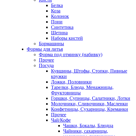
Белка
Коза
Колонок
Пони
Синтетика
Щетина
Наборы кистей
Бормашины
Формы для литья
Форма под отминку (набивку)
Прочее
Посуда
Кувшины, Штофы, Стопки, Пивные
кружки
Ложки, Половники
Тарелки, Блюда, Менажницы,
Фруктовницы
Горшки, Супницы, Салатники, Лотки
Молочники, Сливочники, Масленки
Конфетницы, Сухарницы, Креманки
Прочее
Чай/Кофе
Чашки, Бокалы, Блюдца
Чайники, сахарницы,