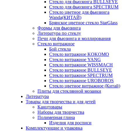
Стекло для фьюзинга BULLSEYE
Стекло для фьюзинга SPECTRUM
Стекло цветное для фьюзинга
Wanda(КИТАЙ)
Брянское цветное стекло StarGlass
Формы для фьюзинга
Литература по стеклу
Печи для фьюзинга и моллирования
Стекло витражное
Бой стекла
Стекло витражное KOKOMO
Стекло витражное YANG
Стекло витражное WISSMACH
Стекло витражное BULLSEYE
Стекло витражное SPECTRUM
Стекло витражное UROBOROS
Стекло цветное витражное (Китай)
Плиты для стеклянной мозаики
Литература
Товары для творчества и для детей
Канцтовары
Наборы для творчества
Полимерная глина
Изделия для росписи
Комплектующие и упаковка