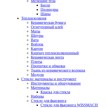
Мелющие тела
Бисер
Цилиндры
Шары
Теплоизоляция
Керамическая бумага
Огнеупорный клей
Маты
Шнуры
Вата
Войлок
Картон
Кирпич теплоизоляционный
Керамическая лента
Плиты
Пропитки и обмазки
Ткань из керамического волокна
Модули
Стекло: материалы и инструмент
Инструменты и оборудование
Материалы
Краска для стекла
Наборы
Стекло для фьюзинга
Стекло для фьюзинга WISSMACH