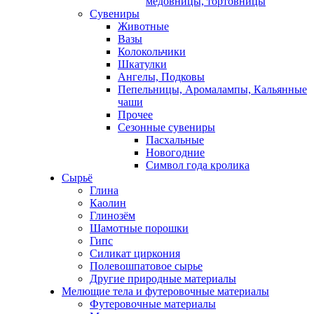
медовницы, тортовницы
Сувениры
Животные
Вазы
Колокольчики
Шкатулки
Ангелы, Подковы
Пепельницы, Аромалампы, Кальянные
чаши
Прочее
Сезонные сувениры
Пасхальные
Новогодние
Символ года кролика
Сырьё
Глина
Каолин
Глинозём
Шамотные порошки
Гипс
Силикат циркония
Полевошпатовое сырье
Другие природные материалы
Мелющие тела и футеровочные материалы
Футеровочные материалы