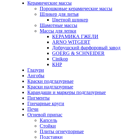
Керамические массы
Порошковые керамические массы
Шликер для литья
Цветной шликер
Шамотные массы
Массы для лепки
КЕРАМИКА ГЖЕЛИ
ARNO WITGERT
Добрушский фарфоровый завод
GOERG & SCHNEIDER
Cinikop
КНР
Глазури
Ангобы
Краски подглазурные
Краски надглазурные
Карандаши и маркеры подглазурные
Пигменты
Гончарные круги
Печи
Огневой припас
Капсель
Стойки
Плиты огнеупорные
Подставки