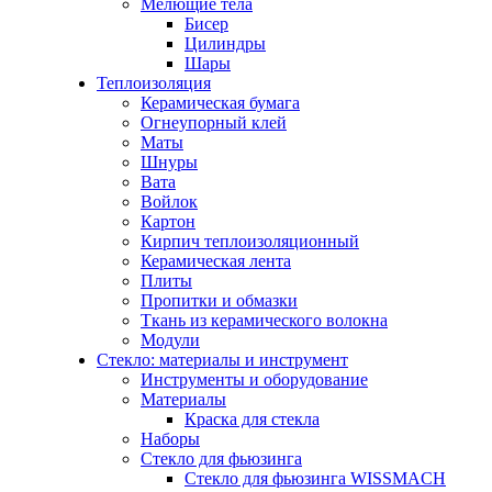
Мелющие тела
Бисер
Цилиндры
Шары
Теплоизоляция
Керамическая бумага
Огнеупорный клей
Маты
Шнуры
Вата
Войлок
Картон
Кирпич теплоизоляционный
Керамическая лента
Плиты
Пропитки и обмазки
Ткань из керамического волокна
Модули
Стекло: материалы и инструмент
Инструменты и оборудование
Материалы
Краска для стекла
Наборы
Стекло для фьюзинга
Стекло для фьюзинга WISSMACH