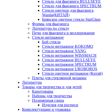
Стекло для фьюзинга BULLSEYE
Стекло для фьюзинга SPECTRUM
Стекло цветное для фьюзинга
Wanda(КИТАЙ)
Брянское цветное стекло StarGlass
Формы для фьюзинга
Литература по стеклу
Печи для фьюзинга и моллирования
Стекло витражное
Бой стекла
Стекло витражное KOKOMO
Стекло витражное YANG
Стекло витражное WISSMACH
Стекло витражное BULLSEYE
Стекло витражное SPECTRUM
Стекло витражное UROBOROS
Стекло цветное витражное (Китай)
Плиты для стеклянной мозаики
Литература
Товары для творчества и для детей
Канцтовары
Наборы для творчества
Полимерная глина
Изделия для росписи
Комплектующие и упаковка