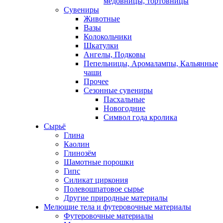
медовницы, тортовницы
Сувениры
Животные
Вазы
Колокольчики
Шкатулки
Ангелы, Подковы
Пепельницы, Аромалампы, Кальянные
чаши
Прочее
Сезонные сувениры
Пасхальные
Новогодние
Символ года кролика
Сырьё
Глина
Каолин
Глинозём
Шамотные порошки
Гипс
Силикат циркония
Полевошпатовое сырье
Другие природные материалы
Мелющие тела и футеровочные материалы
Футеровочные материалы