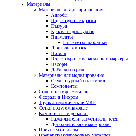
Материалы
Материалы для декорирования
Ангобы
Подглазурные краски
Глазури
Краска надглазурная
Пигменты
Пигменты пробники
Люстровая краска
Поталь
Подглазурные карандаши и маркеры
Наборы
Добавки и среды
Материалы для моделирования
Скульптурный пластилин
Компоненты
Соли и оксиды металлов
Фехраль и Нихром
Трубки керамические МКР
Сетки полутомпаковые
Компоненты и добавки
Разжижители, загустители, клеи
Дополнительные материалы
Прочие материалы
Препараты благородных металлов