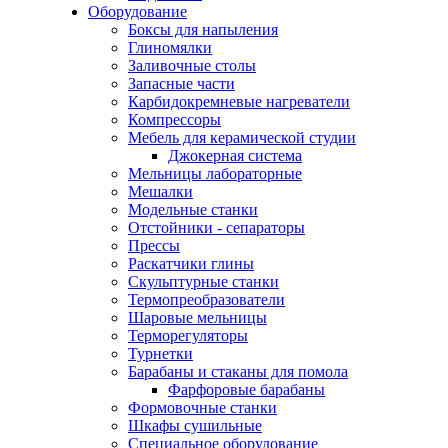
Оборудование
Боксы для напыления
Глиномялки
Заливочные столы
Запасные части
Карбидокремневые нагреватели
Компрессоры
Мебель для керамической студии
Джокерная система
Мельницы лабораторные
Мешалки
Модельные станки
Отстойники - сепараторы
Прессы
Раскатчики глины
Скульптурные станки
Термопреобразователи
Шаровые мельницы
Терморегуляторы
Турнетки
Барабаны и стаканы для помола
Фарфоровые барабаны
Формовочные станки
Шкафы сушильные
Специальное оборудование