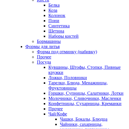
Белка
Коза
Колонок
Пони
Синтетика
Щетина
Наборы кистей
Бормашины
Формы для литья
Форма под отминку (набивку)
Прочее
Посуда
Кувшины, Штофы, Стопки, Пивные
кружки
Ложки, Половники
Тарелки, Блюда, Менажницы,
Фруктовницы
Горшки, Супницы, Салатники, Лотки
Молочники, Сливочники, Масленки
Конфетницы, Сухарницы, Креманки
Прочее
Чай/Кофе
Чашки, Бокалы, Блюдца
Чайники, сахарницы,