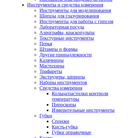
Инструменты и средства измерения
Инструменты для моделирования
Щипцы для глазурирования
Инструменты для работы с гипсом
Лабораторная посуда
Аэрографы, краскопульты
Текстурные инструменты
Перья
Штампы и формы
Другие принадлежности
Калячницы
Мастихины
Трафареты
Экструдеры, шприцы
Наборы инструментов
Средства измерения
Кольца/пастилки контроля
температуры
Пироскопы
Измерительные инструменты
Губки
Спонжи
Кисть-губка
Губки оправочные
Кисти