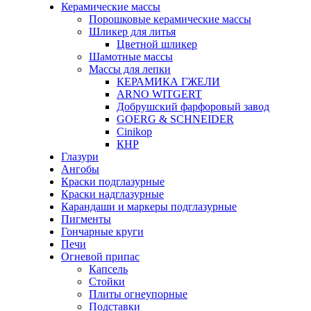
Керамические массы
Порошковые керамические массы
Шликер для литья
Цветной шликер
Шамотные массы
Массы для лепки
КЕРАМИКА ГЖЕЛИ
ARNO WITGERT
Добрушский фарфоровый завод
GOERG & SCHNEIDER
Cinikop
КНР
Глазури
Ангобы
Краски подглазурные
Краски надглазурные
Карандаши и маркеры подглазурные
Пигменты
Гончарные круги
Печи
Огневой припас
Капсель
Стойки
Плиты огнеупорные
Подставки