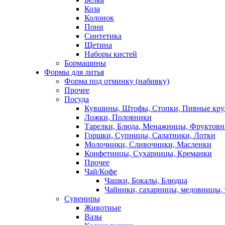
Коза
Колонок
Пони
Синтетика
Щетина
Наборы кистей
Бормашины
Формы для литья
Форма под отминку (набивку)
Прочее
Посуда
Кувшины, Штофы, Стопки, Пивные кр
Ложки, Половники
Тарелки, Блюда, Менажницы, Фруктов
Горшки, Супницы, Салатники, Лотки
Молочники, Сливочники, Масленки
Конфетницы, Сухарницы, Креманки
Прочее
Чай/Кофе
Чашки, Бокалы, Блюдца
Чайники, сахарницы, медовницы,
Сувениры
Животные
Вазы