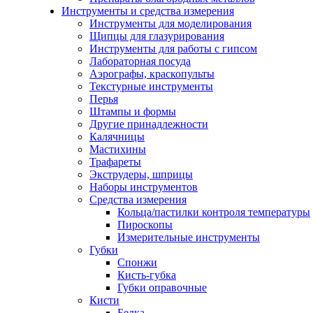
Инструменты и средства измерения
Инструменты для моделирования
Щипцы для глазурирования
Инструменты для работы с гипсом
Лабораторная посуда
Аэрографы, краскопульты
Текстурные инструменты
Перья
Штампы и формы
Другие принадлежности
Калячницы
Мастихины
Трафареты
Экструдеры, шприцы
Наборы инструментов
Средства измерения
Кольца/пастилки контроля температуры
Пироскопы
Измерительные инструменты
Губки
Спонжи
Кисть-губка
Губки оправочные
Кисти
Белка