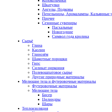
Колокольчики
Шкатулки
Ангелы, Подковы
Пепельницы, Аромалампы, Кальянные 
Прочее
Сезонные сувениры
Пасхальные
Новогодние
Символ года кролика
Сырьё
Глина
Каолин
Глинозём
Шамотные порошки
Гипс
Силикат циркония
Полевошпатовое сырье
Другие природные материалы
Мелющие тела и футеровочные материалы
Футеровочные материалы
Мелющие тела
Бисер
Цилиндры
Шары
Теплоизоляция