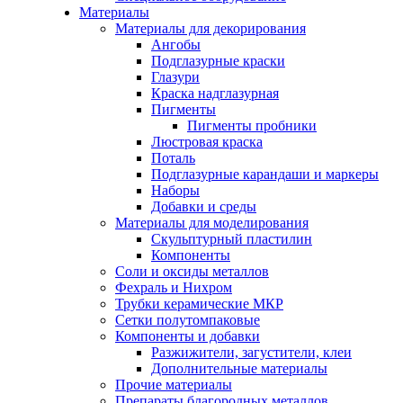
Материалы
Материалы для декорирования
Ангобы
Подглазурные краски
Глазури
Краска надглазурная
Пигменты
Пигменты пробники
Люстровая краска
Поталь
Подглазурные карандаши и маркеры
Наборы
Добавки и среды
Материалы для моделирования
Скульптурный пластилин
Компоненты
Соли и оксиды металлов
Фехраль и Нихром
Трубки керамические МКР
Сетки полутомпаковые
Компоненты и добавки
Разжижители, загустители, клеи
Дополнительные материалы
Прочие материалы
Препараты благородных металлов