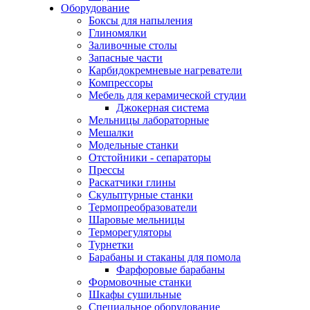
Оборудование
Боксы для напыления
Глиномялки
Заливочные столы
Запасные части
Карбидокремневые нагреватели
Компрессоры
Мебель для керамической студии
Джокерная система
Мельницы лабораторные
Мешалки
Модельные станки
Отстойники - сепараторы
Прессы
Раскатчики глины
Скульптурные станки
Термопреобразователи
Шаровые мельницы
Терморегуляторы
Турнетки
Барабаны и стаканы для помола
Фарфоровые барабаны
Формовочные станки
Шкафы сушильные
Специальное оборудование