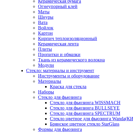
Керамическая бумага
Огнеупорный клей
Маты
Шнуры
Вата
Войлок
Картон
Кирпич теплоизоляционный
Керамическая лента
Плиты
Пропитки и обмазки
Ткань из керамического волокна
Модули
Стекло: материалы и инструмент
Инструменты и оборудование
Материалы
Краска для стекла
Наборы
Стекло для фьюзинга
Стекло для фьюзинга WISSMACH
Стекло для фьюзинга BULLSEYE
Стекло для фьюзинга SPECTRUM
Стекло цветное для фьюзинга Wanda(К
Брянское цветное стекло StarGlass
Формы для фьюзинга