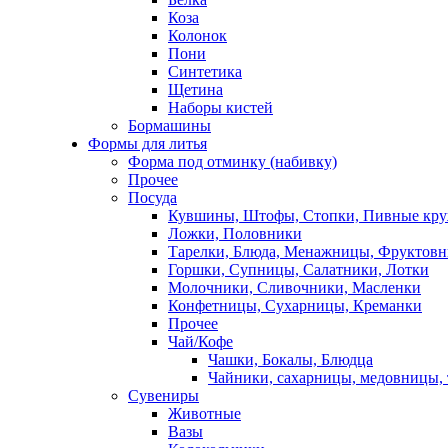
Коза
Колонок
Пони
Синтетика
Щетина
Наборы кистей
Бормашины
Формы для литья
Форма под отминку (набивку)
Прочее
Посуда
Кувшины, Штофы, Стопки, Пивные кр
Ложки, Половники
Тарелки, Блюда, Менажницы, Фруктов
Горшки, Супницы, Салатники, Лотки
Молочники, Сливочники, Масленки
Конфетницы, Сухарницы, Креманки
Прочее
Чай/Кофе
Чашки, Бокалы, Блюдца
Чайники, сахарницы, медовницы,
Сувениры
Животные
Вазы