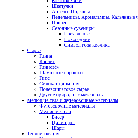
Колокольчики
Шкатулки
Ангелы, Подковы
Пепельницы, Аромалампы, Кальянные 
Прочее
Сезонные сувениры
Пасхальные
Новогодние
Символ года кролика
Сырьё
Глина
Каолин
Глинозём
Шамотные порошки
Гипс
Силикат циркония
Полевошпатовое сырье
Другие природные материалы
Мелющие тела и футеровочные материалы
Футеровочные материалы
Мелющие тела
Бисер
Цилиндры
Шары
Теплоизоляция