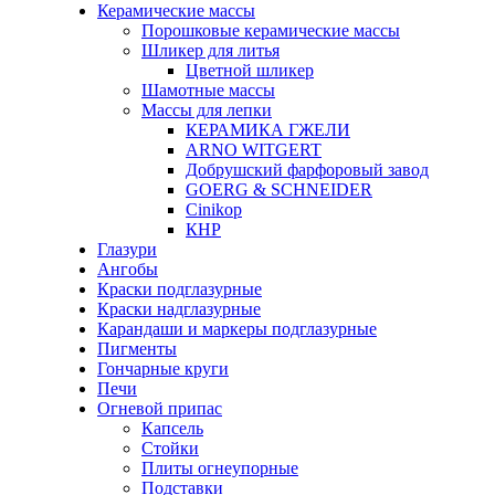
Керамические массы
Порошковые керамические массы
Шликер для литья
Цветной шликер
Шамотные массы
Массы для лепки
КЕРАМИКА ГЖЕЛИ
ARNO WITGERT
Добрушский фарфоровый завод
GOERG & SCHNEIDER
Cinikop
КНР
Глазури
Ангобы
Краски подглазурные
Краски надглазурные
Карандаши и маркеры подглазурные
Пигменты
Гончарные круги
Печи
Огневой припас
Капсель
Стойки
Плиты огнеупорные
Подставки