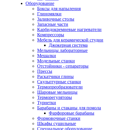
Оборудование
Боксы для напыления
Глиномялки
Заливочные столы
Запасные части
Карбидокремневые нагреватели
Компрессоры
Мебель для керамической студии
Джокерная система
Мельницы лабораторные
Мешалки
Модельные станки
Отстойники - сепараторы
Прессы
Раскатчики глины
Скульптурные станки
Термопреобразователи
Шаровые мельницы
Терморегуляторы
Турнетки
Барабаны и стаканы для помола
Фарфоровые барабаны
Формовочные станки
Шкафы сушильные
Специальное оборудование