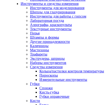
Инструменты и средства измерения
Инструменты для моделирования
Щипцы для глазурирования
Инструменты для работы с гипсом
Лабораторная посуда
Аэрографы, краскопульты
Текстурные инструменты
Перья
Штампы и формы
Другие принадлежности
Калячницы
Мастихины
Трафареты
Экструдеры, шприцы
Наборы инструментов
Средства измерения
Кольца/пастилки контроля температуры
Пироскопы
Измерительные инструменты
Губки
Спонжи
Кисть-губка
Губки оправочные
Кисти
Белка