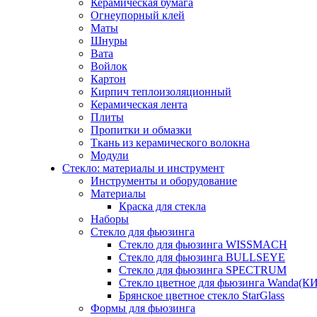
Керамическая бумага
Огнеупорный клей
Маты
Шнуры
Вата
Войлок
Картон
Кирпич теплоизоляционный
Керамическая лента
Плиты
Пропитки и обмазки
Ткань из керамического волокна
Модули
Стекло: материалы и инструмент
Инструменты и оборудование
Материалы
Краска для стекла
Наборы
Стекло для фьюзинга
Стекло для фьюзинга WISSMACH
Стекло для фьюзинга BULLSEYE
Стекло для фьюзинга SPECTRUM
Стекло цветное для фьюзинга Wanda(К
Брянское цветное стекло StarGlass
Формы для фьюзинга