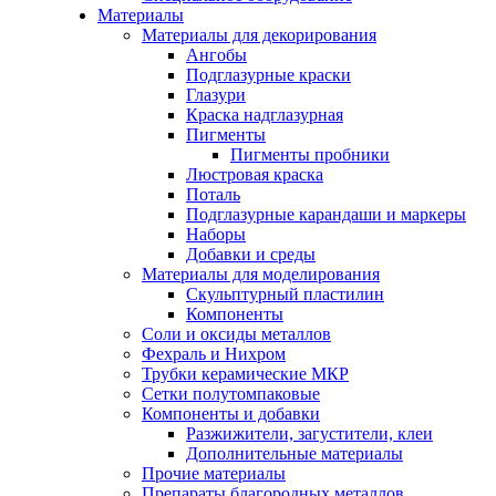
Материалы
Материалы для декорирования
Ангобы
Подглазурные краски
Глазури
Краска надглазурная
Пигменты
Пигменты пробники
Люстровая краска
Поталь
Подглазурные карандаши и маркеры
Наборы
Добавки и среды
Материалы для моделирования
Скульптурный пластилин
Компоненты
Соли и оксиды металлов
Фехраль и Нихром
Трубки керамические МКР
Сетки полутомпаковые
Компоненты и добавки
Разжижители, загустители, клеи
Дополнительные материалы
Прочие материалы
Препараты благородных металлов