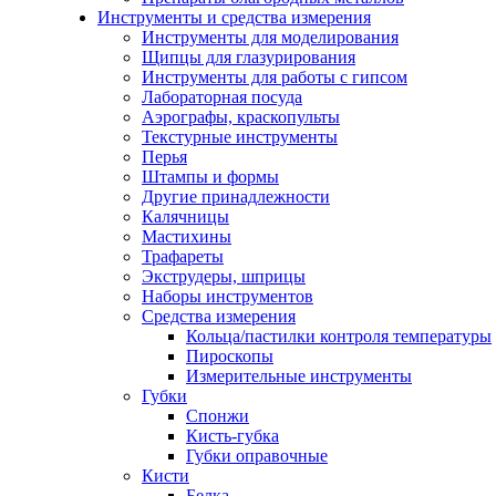
Инструменты и средства измерения
Инструменты для моделирования
Щипцы для глазурирования
Инструменты для работы с гипсом
Лабораторная посуда
Аэрографы, краскопульты
Текстурные инструменты
Перья
Штампы и формы
Другие принадлежности
Калячницы
Мастихины
Трафареты
Экструдеры, шприцы
Наборы инструментов
Средства измерения
Кольца/пастилки контроля температуры
Пироскопы
Измерительные инструменты
Губки
Спонжи
Кисть-губка
Губки оправочные
Кисти
Белка