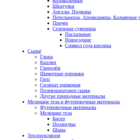
Колокольчики
Шкатулки
Ангелы, Подковы
Пепельницы, Аромалампы, Кальянные 
Прочее
Сезонные сувениры
Пасхальные
Новогодние
Символ года кролика
Сырьё
Глина
Каолин
Глинозём
Шамотные порошки
Гипс
Силикат циркония
Полевошпатовое сырье
Другие природные материалы
Мелющие тела и футеровочные материалы
Футеровочные материалы
Мелющие тела
Бисер
Цилиндры
Шары
Теплоизоляция