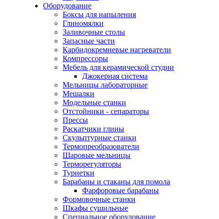
Оборудование
Боксы для напыления
Глиномялки
Заливочные столы
Запасные части
Карбидокремневые нагреватели
Компрессоры
Мебель для керамической студии
Джокерная система
Мельницы лабораторные
Мешалки
Модельные станки
Отстойники - сепараторы
Прессы
Раскатчики глины
Скульптурные станки
Термопреобразователи
Шаровые мельницы
Терморегуляторы
Турнетки
Барабаны и стаканы для помола
Фарфоровые барабаны
Формовочные станки
Шкафы сушильные
Специальное оборудование