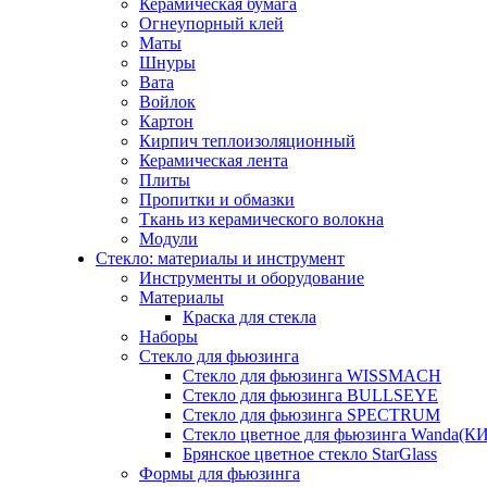
Керамическая бумага
Огнеупорный клей
Маты
Шнуры
Вата
Войлок
Картон
Кирпич теплоизоляционный
Керамическая лента
Плиты
Пропитки и обмазки
Ткань из керамического волокна
Модули
Стекло: материалы и инструмент
Инструменты и оборудование
Материалы
Краска для стекла
Наборы
Стекло для фьюзинга
Стекло для фьюзинга WISSMACH
Стекло для фьюзинга BULLSEYE
Стекло для фьюзинга SPECTRUM
Стекло цветное для фьюзинга Wanda(К
Брянское цветное стекло StarGlass
Формы для фьюзинга