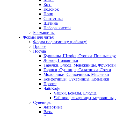
Коза
Колонок
Пони
Синтетика
Щетина
Наборы кистей
Бормашины
Формы для литья
Форма под отминку (набивку)
Прочее
Посуда
Кувшины, Штофы, Стопки, Пивные кр
Ложки, Половники
Тарелки, Блюда, Менажницы, Фруктов
Горшки, Супницы, Салатники, Лотки
Молочники, Сливочники, Масленки
Конфетницы, Сухарницы, Креманки
Прочее
Чай/Кофе
Чашки, Бокалы, Блюдца
Чайники, сахарницы, медовницы,
Сувениры
Животные
Вазы