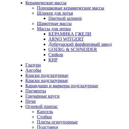
Керамические массы
Порошковые керамические массы
Шликер для литья
Цветной шликер
Шамотные массы
Массы для лепки
КЕРАМИКА ГЖЕЛИ
ARNO WITGERT
Добрушский фарфоровый завод
GOERG & SCHNEIDER
Cinikop
КНР
Глазури
Ангобы
Краски подглазурные
Краски надглазурные
Карандаши и маркеры подглазурные
Пигменты
Гончарные круги
Печи
Огневой припас
Капсель
Стойки
Плиты огнеупорные
Подставки