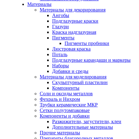
Материалы
Материалы для декорирования
Ангобы
Подглазурные краски
Глазури
Краска надглазурная
Пигменты
Пигменты пробники
Люстровая краска
Поталь
Подглазурные карандаши и маркеры
Наборы
Добавки и среды
Материалы для моделирования
Скульптурный пластилин
Компоненты
Соли и оксиды металлов
Фехраль и Нихром
Трубки керамические МКР
Сетки полутомпаковые
Компоненты и добавки
Разжижители, загустители, клеи
Дополнительные материалы
Прочие материалы
Препараты благородных металлов