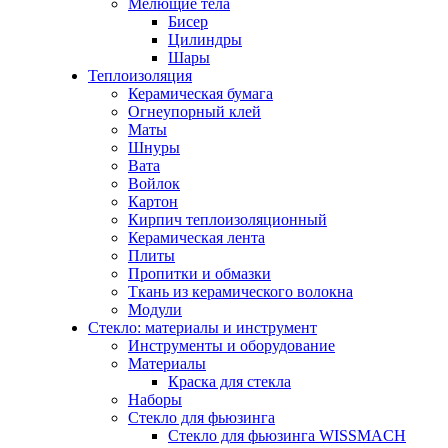
Мелющие тела
Бисер
Цилиндры
Шары
Теплоизоляция
Керамическая бумага
Огнеупорный клей
Маты
Шнуры
Вата
Войлок
Картон
Кирпич теплоизоляционный
Керамическая лента
Плиты
Пропитки и обмазки
Ткань из керамического волокна
Модули
Стекло: материалы и инструмент
Инструменты и оборудование
Материалы
Краска для стекла
Наборы
Стекло для фьюзинга
Стекло для фьюзинга WISSMACH