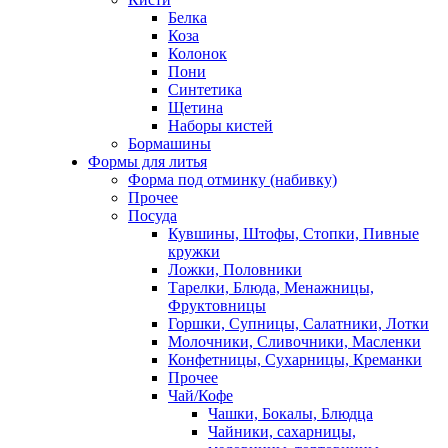
Белка
Коза
Колонок
Пони
Синтетика
Щетина
Наборы кистей
Бормашины
Формы для литья
Форма под отминку (набивку)
Прочее
Посуда
Кувшины, Штофы, Стопки, Пивные
кружки
Ложки, Половники
Тарелки, Блюда, Менажницы,
Фруктовницы
Горшки, Супницы, Салатники, Лотки
Молочники, Сливочники, Масленки
Конфетницы, Сухарницы, Креманки
Прочее
Чай/Кофе
Чашки, Бокалы, Блюдца
Чайники, сахарницы,