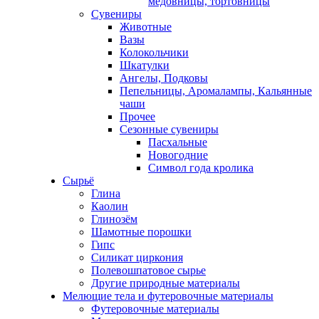
медовницы, тортовницы
Сувениры
Животные
Вазы
Колокольчики
Шкатулки
Ангелы, Подковы
Пепельницы, Аромалампы, Кальянные
чаши
Прочее
Сезонные сувениры
Пасхальные
Новогодние
Символ года кролика
Сырьё
Глина
Каолин
Глинозём
Шамотные порошки
Гипс
Силикат циркония
Полевошпатовое сырье
Другие природные материалы
Мелющие тела и футеровочные материалы
Футеровочные материалы