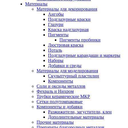
Материалы
Материалы для декорирования
Ангобы
Подглазурные краски
Глазури
Краска надглазурная
Пигменты
Пигменты пробники
Люстровая краска
Поталь
Подглазурные карандаши и маркеры
Наборы
Добавки и среды
Материалы для моделирования
Скульптурный пластилин
Компоненты
Соли и оксиды металлов
Фехраль и Нихром
Трубки керамические МКР
Сетки полутомпаковые
Компоненты и добавки
Разжижители, загустители, клеи
Дополнительные материалы
Прочие материалы
Препараты благородных металлов