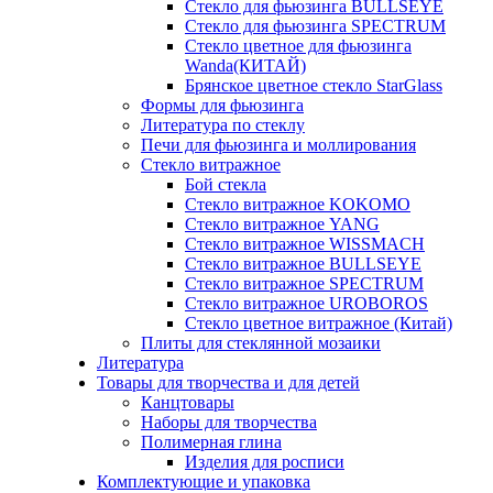
Стекло для фьюзинга BULLSEYE
Стекло для фьюзинга SPECTRUM
Стекло цветное для фьюзинга
Wanda(КИТАЙ)
Брянское цветное стекло StarGlass
Формы для фьюзинга
Литература по стеклу
Печи для фьюзинга и моллирования
Стекло витражное
Бой стекла
Стекло витражное KOKOMO
Стекло витражное YANG
Стекло витражное WISSMACH
Стекло витражное BULLSEYE
Стекло витражное SPECTRUM
Стекло витражное UROBOROS
Стекло цветное витражное (Китай)
Плиты для стеклянной мозаики
Литература
Товары для творчества и для детей
Канцтовары
Наборы для творчества
Полимерная глина
Изделия для росписи
Комплектующие и упаковка