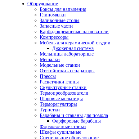
Оборудование
Боксы для напыления
Глиномялки
Заливочные столы
Запасные части
Карбидокремневые нагреватели
Компрессоры
Мебель для керамической студии
Джокерная система
Мельницы лабораторные
Мешалки
Модельные станки
Отстойники - сепараторы
Прессы
Раскатчики глины
Скульптурные станки
Термопреобразователи
Шаровые мельницы
Терморегуляторы
Турнетки
Барабаны и стаканы для помола
Фарфоровые барабаны
Формовочные станки
Шкафы сушильные
Специальное оборудование