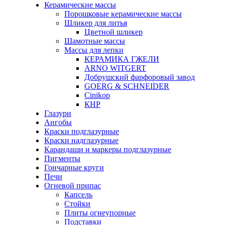
Керамические массы
Порошковые керамические массы
Шликер для литья
Цветной шликер
Шамотные массы
Массы для лепки
КЕРАМИКА ГЖЕЛИ
ARNO WITGERT
Добрушский фарфоровый завод
GOERG & SCHNEIDER
Cinikop
КНР
Глазури
Ангобы
Краски подглазурные
Краски надглазурные
Карандаши и маркеры подглазурные
Пигменты
Гончарные круги
Печи
Огневой припас
Капсель
Стойки
Плиты огнеупорные
Подставки