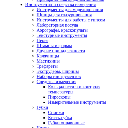
Инструменты и средства измерения
Инструменты для моделирования
Щипцы для глазурирования
Инструменты для работы с гипсом
Лабораторная посуда
Аэрографы, краскопульты
Текстурные инструменты
Перья
Штампы и формы
Другие принадлежности
Калячницы
Мастихины
Трафареты
Экструдеры, шприцы
Наборы инструментов
Средства измерения
Кольца/пастилки контроля
температуры
Пироскопы
Измерительные инструменты
Губки
Спонжи
Кисть-губка
Губки оправочные
Кисти