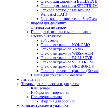
Стекло для фьюзинга BULLSEYE
Стекло для фьюзинга SPECTRUM
Стекло цветное для фьюзинга
Wanda(КИТАЙ)
Брянское цветное стекло StarGlass
Формы для фьюзинга
Литература по стеклу
Печи для фьюзинга и моллирования
Стекло витражное
Бой стекла
Стекло витражное KOKOMO
Стекло витражное YANG
Стекло витражное WISSMACH
Стекло витражное BULLSEYE
Стекло витражное SPECTRUM
Стекло витражное UROBOROS
Стекло цветное витражное (Китай)
Плиты для стеклянной мозаики
Литература
Товары для творчества и для детей
Канцтовары
Наборы для творчества
Полимерная глина
Изделия для росписи
Комплектующие и упаковка