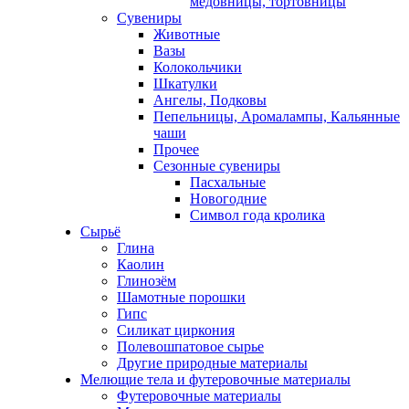
медовницы, тортовницы
Сувениры
Животные
Вазы
Колокольчики
Шкатулки
Ангелы, Подковы
Пепельницы, Аромалампы, Кальянные
чаши
Прочее
Сезонные сувениры
Пасхальные
Новогодние
Символ года кролика
Сырьё
Глина
Каолин
Глинозём
Шамотные порошки
Гипс
Силикат циркония
Полевошпатовое сырье
Другие природные материалы
Мелющие тела и футеровочные материалы
Футеровочные материалы