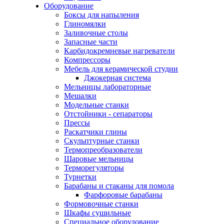
Оборудование
Боксы для напыления
Глиномялки
Заливочные столы
Запасные части
Карбидокремневые нагреватели
Компрессоры
Мебель для керамической студии
Джокерная система
Мельницы лабораторные
Мешалки
Модельные станки
Отстойники - сепараторы
Прессы
Раскатчики глины
Скульптурные станки
Термопреобразователи
Шаровые мельницы
Терморегуляторы
Турнетки
Барабаны и стаканы для помола
Фарфоровые барабаны
Формовочные станки
Шкафы сушильные
Специальное оборудование