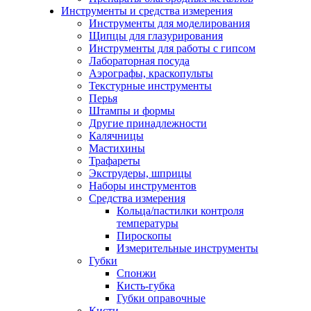
Инструменты и средства измерения
Инструменты для моделирования
Щипцы для глазурирования
Инструменты для работы с гипсом
Лабораторная посуда
Аэрографы, краскопульты
Текстурные инструменты
Перья
Штампы и формы
Другие принадлежности
Калячницы
Мастихины
Трафареты
Экструдеры, шприцы
Наборы инструментов
Средства измерения
Кольца/пастилки контроля
температуры
Пироскопы
Измерительные инструменты
Губки
Спонжи
Кисть-губка
Губки оправочные
Кисти