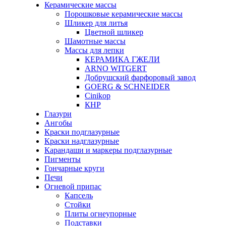
Керамические массы
Порошковые керамические массы
Шликер для литья
Цветной шликер
Шамотные массы
Массы для лепки
КЕРАМИКА ГЖЕЛИ
ARNO WITGERT
Добрушский фарфоровый завод
GOERG & SCHNEIDER
Cinikop
КНР
Глазури
Ангобы
Краски подглазурные
Краски надглазурные
Карандаши и маркеры подглазурные
Пигменты
Гончарные круги
Печи
Огневой припас
Капсель
Стойки
Плиты огнеупорные
Подставки