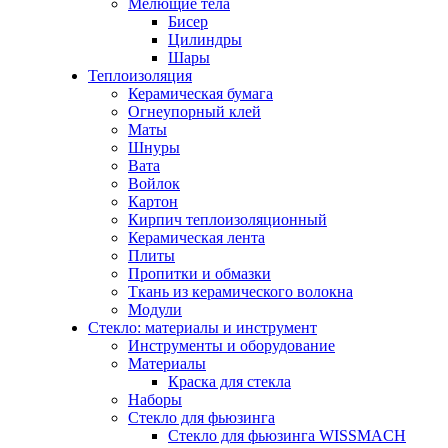
Мелющие тела
Бисер
Цилиндры
Шары
Теплоизоляция
Керамическая бумага
Огнеупорный клей
Маты
Шнуры
Вата
Войлок
Картон
Кирпич теплоизоляционный
Керамическая лента
Плиты
Пропитки и обмазки
Ткань из керамического волокна
Модули
Стекло: материалы и инструмент
Инструменты и оборудование
Материалы
Краска для стекла
Наборы
Стекло для фьюзинга
Стекло для фьюзинга WISSMACH