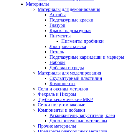
Материалы
Материалы для декорирования
Ангобы
Подглазурные краски
Глазури
Краска надглазурная
Пигменты
Пигменты пробники
Люстровая краска
Поталь
Подглазурные карандаши и маркеры
Наборы
Добавки и среды
Материалы для моделирования
Скульптурный пластилин
Компоненты
Соли и оксиды металлов
Фехраль и Нихром
Трубки керамические МКР
Сетки полутомпаковые
Компоненты и добавки
Разжижители, загустители, клеи
Дополнительные материалы
Прочие материалы
Препараты благородных металлов