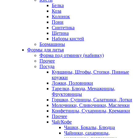
Белка
Коза
Колонок
Пони
Синтетика
Щетина
Наборы кистей
Бормашины
Формы для литья
Форма под отминку (набивку)
Прочее
Посуда
Кувшины, Штофы, Стопки, Пивные
кружки
Ложки, Половники
Тарелки, Блюда, Менажницы,
Фруктовницы
Горшки, Супницы, Салатники, Лотки
Молочники, Сливочники, Масленки
Конфетницы, Сухарницы, Креманки
Прочее
Чай/Кофе
Чашки, Бокалы, Блюдца
Чайники, сахарницы,