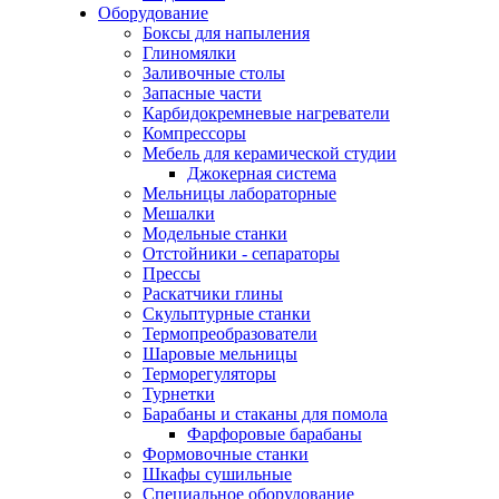
Оборудование
Боксы для напыления
Глиномялки
Заливочные столы
Запасные части
Карбидокремневые нагреватели
Компрессоры
Мебель для керамической студии
Джокерная система
Мельницы лабораторные
Мешалки
Модельные станки
Отстойники - сепараторы
Прессы
Раскатчики глины
Скульптурные станки
Термопреобразователи
Шаровые мельницы
Терморегуляторы
Турнетки
Барабаны и стаканы для помола
Фарфоровые барабаны
Формовочные станки
Шкафы сушильные
Специальное оборудование