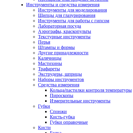
Инструменты и средства измерения
Инструменты для моделирования
Щипцы для глазурирования
Инструменты для работы с гипсом
Лабораторная посуда
Аэрографы, краскопульты
Текстурные инструменты
Перья
Штампы и формы
Другие принадлежности
Калячницы
Мастихины
Трафареты
Экструдеры, шприцы
Наборы инструментов
Средства измерения
Кольца/пастилки контроля температуры
Пироскопы
Измерительные инструменты
Губки
Спонжи
Кисть-губка
Губки оправочные
Кисти
Белка