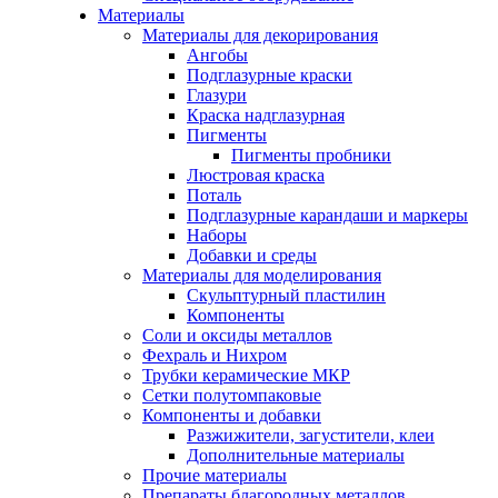
Материалы
Материалы для декорирования
Ангобы
Подглазурные краски
Глазури
Краска надглазурная
Пигменты
Пигменты пробники
Люстровая краска
Поталь
Подглазурные карандаши и маркеры
Наборы
Добавки и среды
Материалы для моделирования
Скульптурный пластилин
Компоненты
Соли и оксиды металлов
Фехраль и Нихром
Трубки керамические МКР
Сетки полутомпаковые
Компоненты и добавки
Разжижители, загустители, клеи
Дополнительные материалы
Прочие материалы
Препараты благородных металлов