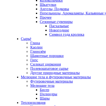
Колокольчики
Шкатулки
Ангелы, Подковы
Пепельницы, Аромалампы, Кальянные 
Прочее
Сезонные сувениры
Пасхальные
Новогодние
Символ года кролика
Сырьё
Глина
Каолин
Глинозём
Шамотные порошки
Гипс
Силикат циркония
Полевошпатовое сырье
Другие природные материалы
Мелющие тела и футеровочные материалы
Футеровочные материалы
Мелющие тела
Бисер
Цилиндры
Шары
Теплоизоляция