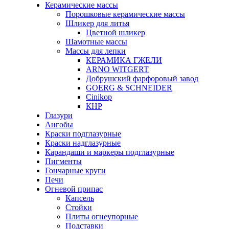
Керамические массы
Порошковые керамические массы
Шликер для литья
Цветной шликер
Шамотные массы
Массы для лепки
КЕРАМИКА ГЖЕЛИ
ARNO WITGERT
Добрушский фарфоровый завод
GOERG & SCHNEIDER
Cinikop
КНР
Глазури
Ангобы
Краски подглазурные
Краски надглазурные
Карандаши и маркеры подглазурные
Пигменты
Гончарные круги
Печи
Огневой припас
Капсель
Стойки
Плиты огнеупорные
Подставки