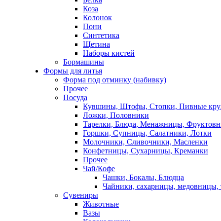
Коза
Колонок
Пони
Синтетика
Щетина
Наборы кистей
Бормашины
Формы для литья
Форма под отминку (набивку)
Прочее
Посуда
Кувшины, Штофы, Стопки, Пивные кр
Ложки, Половники
Тарелки, Блюда, Менажницы, Фруктов
Горшки, Супницы, Салатники, Лотки
Молочники, Сливочники, Масленки
Конфетницы, Сухарницы, Креманки
Прочее
Чай/Кофе
Чашки, Бокалы, Блюдца
Чайники, сахарницы, медовницы,
Сувениры
Животные
Вазы