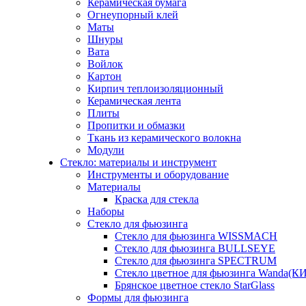
Керамическая бумага
Огнеупорный клей
Маты
Шнуры
Вата
Войлок
Картон
Кирпич теплоизоляционный
Керамическая лента
Плиты
Пропитки и обмазки
Ткань из керамического волокна
Модули
Стекло: материалы и инструмент
Инструменты и оборудование
Материалы
Краска для стекла
Наборы
Стекло для фьюзинга
Стекло для фьюзинга WISSMACH
Стекло для фьюзинга BULLSEYE
Стекло для фьюзинга SPECTRUM
Стекло цветное для фьюзинга Wanda(К
Брянское цветное стекло StarGlass
Формы для фьюзинга