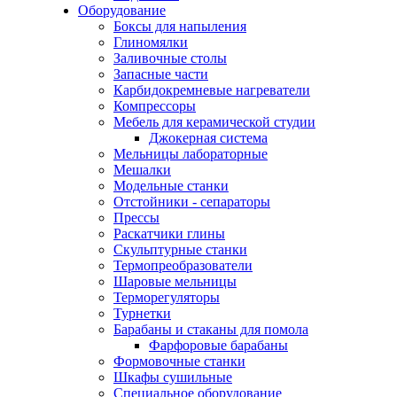
Оборудование
Боксы для напыления
Глиномялки
Заливочные столы
Запасные части
Карбидокремневые нагреватели
Компрессоры
Мебель для керамической студии
Джокерная система
Мельницы лабораторные
Мешалки
Модельные станки
Отстойники - сепараторы
Прессы
Раскатчики глины
Скульптурные станки
Термопреобразователи
Шаровые мельницы
Терморегуляторы
Турнетки
Барабаны и стаканы для помола
Фарфоровые барабаны
Формовочные станки
Шкафы сушильные
Специальное оборудование