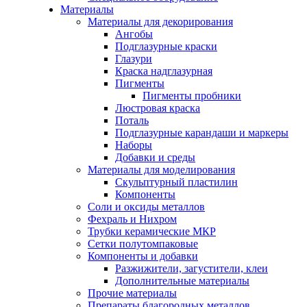
Материалы
Материалы для декорирования
Ангобы
Подглазурные краски
Глазури
Краска надглазурная
Пигменты
Пигменты пробники
Люстровая краска
Поталь
Подглазурные карандаши и маркеры
Наборы
Добавки и среды
Материалы для моделирования
Скульптурный пластилин
Компоненты
Соли и оксиды металлов
Фехраль и Нихром
Трубки керамические МКР
Сетки полутомпаковые
Компоненты и добавки
Разжижители, загустители, клеи
Дополнительные материалы
Прочие материалы
Препараты благородных металлов