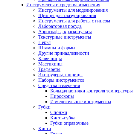
Инструменты и средства измерения
Инструменты для моделирования
Щипцы для глазурирования
Инструменты для работы с гипсом
Лабораторная посуда
Аэрографы, краскопульты
Текстурные инструменты
Перья
Штампы и формы
Другие принадлежности
Калячницы
Мастихины
Трафареты
Экструдеры, шприцы
Наборы инструментов
Средства измерения
Кольца/пастилки контроля температуры
Пироскопы
Измерительные инструменты
Губки
Спонжи
Кисть-губка
Губки оправочные
Кисти
Белка