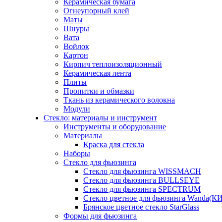
Керамическая бумага
Огнеупорный клей
Маты
Шнуры
Вата
Войлок
Картон
Кирпич теплоизоляционный
Керамическая лента
Плиты
Пропитки и обмазки
Ткань из керамического волокна
Модули
Стекло: материалы и инструмент
Инструменты и оборудование
Материалы
Краска для стекла
Наборы
Стекло для фьюзинга
Стекло для фьюзинга WISSMACH
Стекло для фьюзинга BULLSEYE
Стекло для фьюзинга SPECTRUM
Стекло цветное для фьюзинга Wanda(К
Брянское цветное стекло StarGlass
Формы для фьюзинга