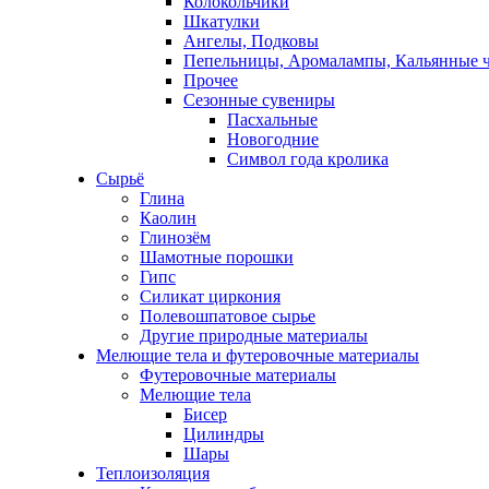
Колокольчики
Шкатулки
Ангелы, Подковы
Пепельницы, Аромалампы, Кальянные 
Прочее
Сезонные сувениры
Пасхальные
Новогодние
Символ года кролика
Сырьё
Глина
Каолин
Глинозём
Шамотные порошки
Гипс
Силикат циркония
Полевошпатовое сырье
Другие природные материалы
Мелющие тела и футеровочные материалы
Футеровочные материалы
Мелющие тела
Бисер
Цилиндры
Шары
Теплоизоляция