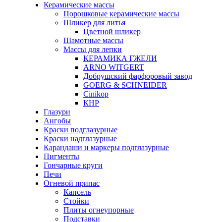
Керамические массы
Порошковые керамические массы
Шликер для литья
Цветной шликер
Шамотные массы
Массы для лепки
КЕРАМИКА ГЖЕЛИ
ARNO WITGERT
Добрушский фарфоровый завод
GOERG & SCHNEIDER
Cinikop
КНР
Глазури
Ангобы
Краски подглазурные
Краски надглазурные
Карандаши и маркеры подглазурные
Пигменты
Гончарные круги
Печи
Огневой припас
Капсель
Стойки
Плиты огнеупорные
Подставки