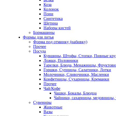
Коза
Колонок
Пони
Синтетика
Щетина
Наборы кистей
Бормашины
Формы для литья
Форма под отминку (набивку)
Прочее
Посуда
Кувшины, Штофы, Стопки, Пивные кр
Ложки, Половники
Тарелки, Блюда, Менажницы, Фруктов
Горшки, Супницы, Салатники, Лотки
Молочники, Сливочники, Масленки
Конфетницы, Сухарницы, Креманки
Прочее
Чай/Кофе
Чашки, Бокалы, Блюдца
Чайники, сахарницы, медовницы,
Сувениры
Животные
Вазы