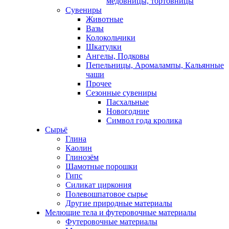
медовницы, тортовницы
Сувениры
Животные
Вазы
Колокольчики
Шкатулки
Ангелы, Подковы
Пепельницы, Аромалампы, Кальянные
чаши
Прочее
Сезонные сувениры
Пасхальные
Новогодние
Символ года кролика
Сырьё
Глина
Каолин
Глинозём
Шамотные порошки
Гипс
Силикат циркония
Полевошпатовое сырье
Другие природные материалы
Мелющие тела и футеровочные материалы
Футеровочные материалы