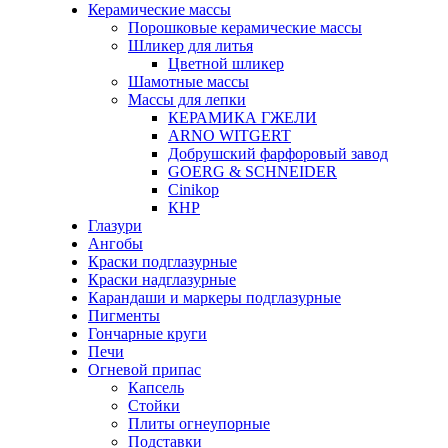
Керамические массы
Порошковые керамические массы
Шликер для литья
Цветной шликер
Шамотные массы
Массы для лепки
КЕРАМИКА ГЖЕЛИ
ARNO WITGERT
Добрушский фарфоровый завод
GOERG & SCHNEIDER
Cinikop
КНР
Глазури
Ангобы
Краски подглазурные
Краски надглазурные
Карандаши и маркеры подглазурные
Пигменты
Гончарные круги
Печи
Огневой припас
Капсель
Стойки
Плиты огнеупорные
Подставки