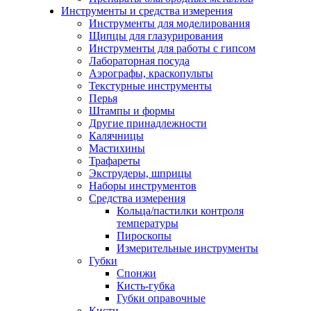
Инструменты и средства измерения
Инструменты для моделирования
Щипцы для глазурирования
Инструменты для работы с гипсом
Лабораторная посуда
Аэрографы, краскопульты
Текстурные инструменты
Перья
Штампы и формы
Другие принадлежности
Калячницы
Мастихины
Трафареты
Экструдеры, шприцы
Наборы инструментов
Средства измерения
Кольца/пастилки контроля
температуры
Пироскопы
Измерительные инструменты
Губки
Спонжи
Кисть-губка
Губки оправочные
Кисти