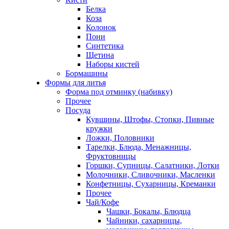
Белка
Коза
Колонок
Пони
Синтетика
Щетина
Наборы кистей
Бормашины
Формы для литья
Форма под отминку (набивку)
Прочее
Посуда
Кувшины, Штофы, Стопки, Пивные
кружки
Ложки, Половники
Тарелки, Блюда, Менажницы,
Фруктовницы
Горшки, Супницы, Салатники, Лотки
Молочники, Сливочники, Масленки
Конфетницы, Сухарницы, Креманки
Прочее
Чай/Кофе
Чашки, Бокалы, Блюдца
Чайники, сахарницы,