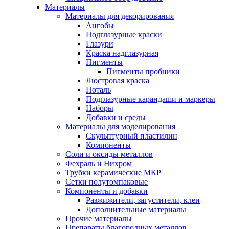
Материалы
Материалы для декорирования
Ангобы
Подглазурные краски
Глазури
Краска надглазурная
Пигменты
Пигменты пробники
Люстровая краска
Поталь
Подглазурные карандаши и маркеры
Наборы
Добавки и среды
Материалы для моделирования
Скульптурный пластилин
Компоненты
Соли и оксиды металлов
Фехраль и Нихром
Трубки керамические МКР
Сетки полутомпаковые
Компоненты и добавки
Разжижители, загустители, клеи
Дополнительные материалы
Прочие материалы
Препараты благородных металлов