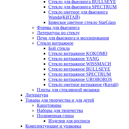
Стекло для фьюзинга BULLSEYE
Стекло для фьюзинга SPECTRUM
Стекло цветное для фьюзинга
Wanda(КИТАЙ)
Брянское цветное стекло StarGlass
Формы для фьюзинга
Литература по стеклу
Печи для фьюзинга и моллирования
Стекло витражное
Бой стекла
Стекло витражное KOKOMO
Стекло витражное YANG
Стекло витражное WISSMACH
Стекло витражное BULLSEYE
Стекло витражное SPECTRUM
Стекло витражное UROBOROS
Стекло цветное витражное (Китай)
Плиты для стеклянной мозаики
Литература
Товары для творчества и для детей
Канцтовары
Наборы для творчества
Полимерная глина
Изделия для росписи
Комплектующие и упаковка