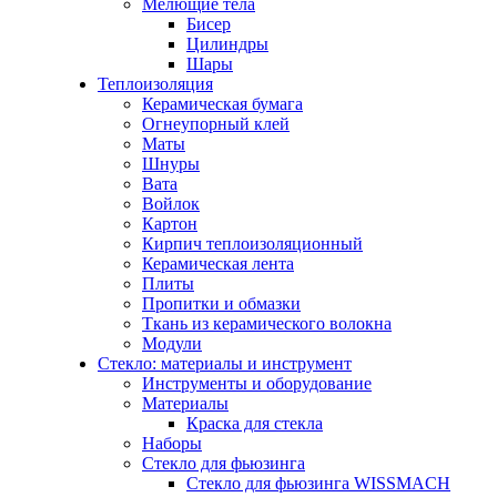
Мелющие тела
Бисер
Цилиндры
Шары
Теплоизоляция
Керамическая бумага
Огнеупорный клей
Маты
Шнуры
Вата
Войлок
Картон
Кирпич теплоизоляционный
Керамическая лента
Плиты
Пропитки и обмазки
Ткань из керамического волокна
Модули
Стекло: материалы и инструмент
Инструменты и оборудование
Материалы
Краска для стекла
Наборы
Стекло для фьюзинга
Стекло для фьюзинга WISSMACH