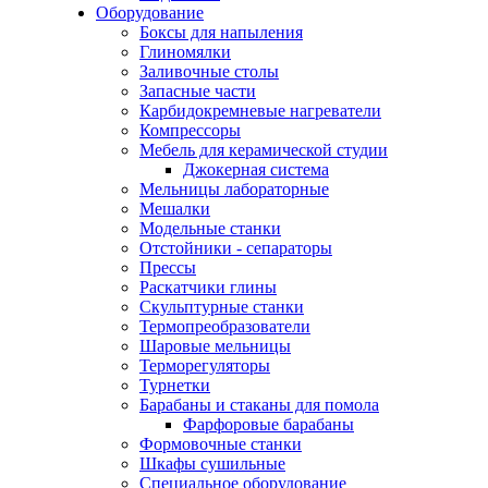
Оборудование
Боксы для напыления
Глиномялки
Заливочные столы
Запасные части
Карбидокремневые нагреватели
Компрессоры
Мебель для керамической студии
Джокерная система
Мельницы лабораторные
Мешалки
Модельные станки
Отстойники - сепараторы
Прессы
Раскатчики глины
Скульптурные станки
Термопреобразователи
Шаровые мельницы
Терморегуляторы
Турнетки
Барабаны и стаканы для помола
Фарфоровые барабаны
Формовочные станки
Шкафы сушильные
Специальное оборудование