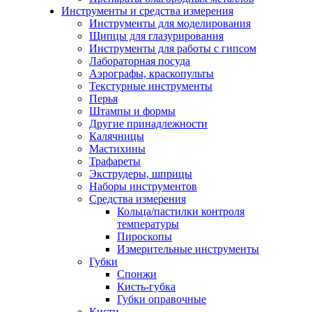
Инструменты и средства измерения
Инструменты для моделирования
Щипцы для глазурирования
Инструменты для работы с гипсом
Лабораторная посуда
Аэрографы, краскопульты
Текстурные инструменты
Перья
Штампы и формы
Другие принадлежности
Калячницы
Мастихины
Трафареты
Экструдеры, шприцы
Наборы инструментов
Средства измерения
Кольца/пастилки контроля
температуры
Пироскопы
Измерительные инструменты
Губки
Спонжи
Кисть-губка
Губки оправочные
Кисти