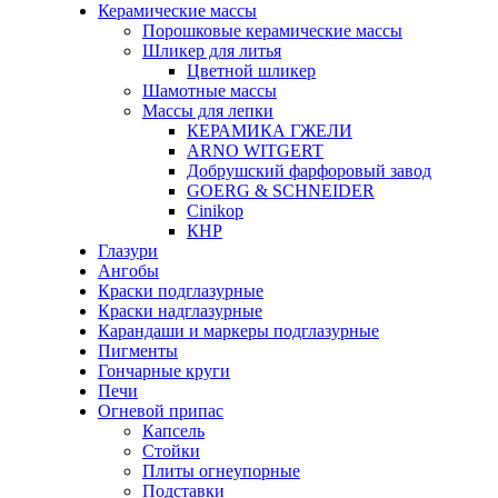
Керамические массы
Порошковые керамические массы
Шликер для литья
Цветной шликер
Шамотные массы
Массы для лепки
КЕРАМИКА ГЖЕЛИ
ARNO WITGERT
Добрушский фарфоровый завод
GOERG & SCHNEIDER
Cinikop
КНР
Глазури
Ангобы
Краски подглазурные
Краски надглазурные
Карандаши и маркеры подглазурные
Пигменты
Гончарные круги
Печи
Огневой припас
Капсель
Стойки
Плиты огнеупорные
Подставки