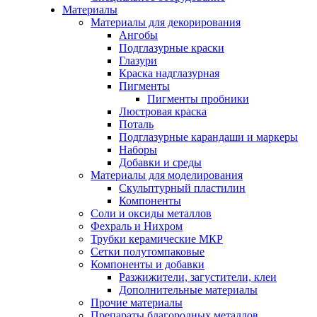
Материалы
Материалы для декорирования
Ангобы
Подглазурные краски
Глазури
Краска надглазурная
Пигменты
Пигменты пробники
Люстровая краска
Поталь
Подглазурные карандаши и маркеры
Наборы
Добавки и среды
Материалы для моделирования
Скульптурный пластилин
Компоненты
Соли и оксиды металлов
Фехраль и Нихром
Трубки керамические МКР
Сетки полутомпаковые
Компоненты и добавки
Разжижители, загустители, клеи
Дополнительные материалы
Прочие материалы
Препараты благородных металлов