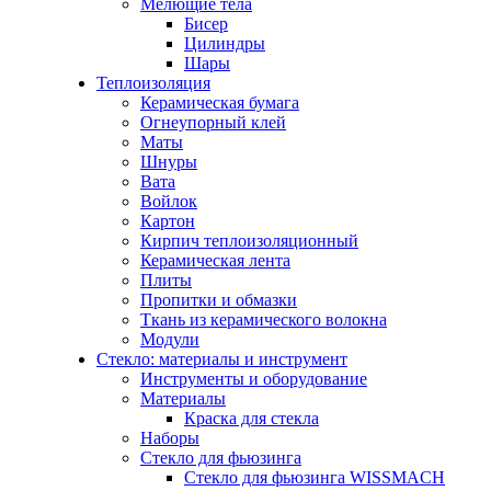
Мелющие тела
Бисер
Цилиндры
Шары
Теплоизоляция
Керамическая бумага
Огнеупорный клей
Маты
Шнуры
Вата
Войлок
Картон
Кирпич теплоизоляционный
Керамическая лента
Плиты
Пропитки и обмазки
Ткань из керамического волокна
Модули
Стекло: материалы и инструмент
Инструменты и оборудование
Материалы
Краска для стекла
Наборы
Стекло для фьюзинга
Стекло для фьюзинга WISSMACH