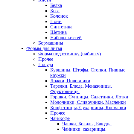
Белка
Коза
Колонок
Пони
Синтетика
Щетина
Наборы кистей
Бормашины
Формы для литья
Форма под отминку (набивку)
Прочее
Посуда
Кувшины, Штофы, Стопки, Пивные
кружки
Ложки, Половники
Тарелки, Блюда, Менажницы,
Фруктовницы
Горшки, Супницы, Салатники, Лотки
Молочники, Сливочники, Масленки
Конфетницы, Сухарницы, Креманки
Прочее
Чай/Кофе
Чашки, Бокалы, Блюдца
Чайники, сахарницы,