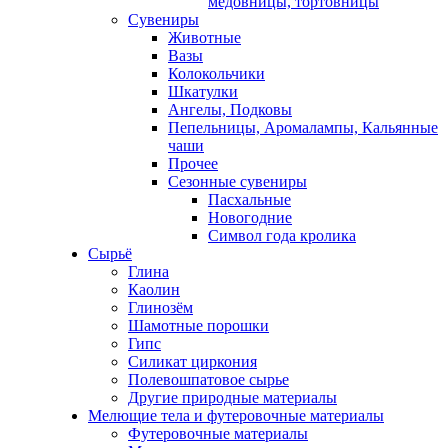
медовницы, тортовницы
Сувениры
Животные
Вазы
Колокольчики
Шкатулки
Ангелы, Подковы
Пепельницы, Аромалампы, Кальянные
чаши
Прочее
Сезонные сувениры
Пасхальные
Новогодние
Символ года кролика
Сырьё
Глина
Каолин
Глинозём
Шамотные порошки
Гипс
Силикат циркония
Полевошпатовое сырье
Другие природные материалы
Мелющие тела и футеровочные материалы
Футеровочные материалы