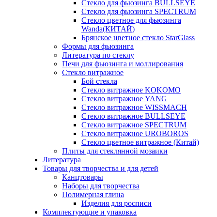
Стекло для фьюзинга BULLSEYE
Стекло для фьюзинга SPECTRUM
Стекло цветное для фьюзинга
Wanda(КИТАЙ)
Брянское цветное стекло StarGlass
Формы для фьюзинга
Литература по стеклу
Печи для фьюзинга и моллирования
Стекло витражное
Бой стекла
Стекло витражное KOKOMO
Стекло витражное YANG
Стекло витражное WISSMACH
Стекло витражное BULLSEYE
Стекло витражное SPECTRUM
Стекло витражное UROBOROS
Стекло цветное витражное (Китай)
Плиты для стеклянной мозаики
Литература
Товары для творчества и для детей
Канцтовары
Наборы для творчества
Полимерная глина
Изделия для росписи
Комплектующие и упаковка