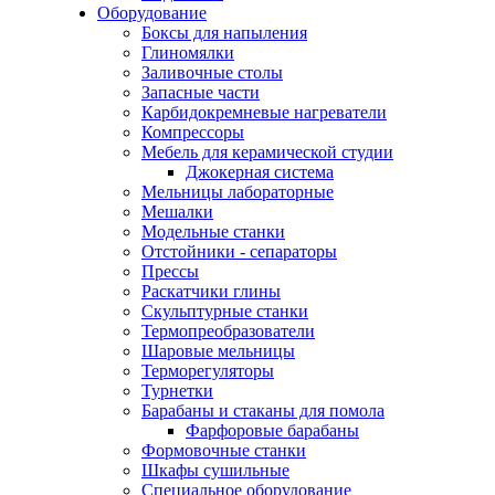
Оборудование
Боксы для напыления
Глиномялки
Заливочные столы
Запасные части
Карбидокремневые нагреватели
Компрессоры
Мебель для керамической студии
Джокерная система
Мельницы лабораторные
Мешалки
Модельные станки
Отстойники - сепараторы
Прессы
Раскатчики глины
Скульптурные станки
Термопреобразователи
Шаровые мельницы
Терморегуляторы
Турнетки
Барабаны и стаканы для помола
Фарфоровые барабаны
Формовочные станки
Шкафы сушильные
Специальное оборудование