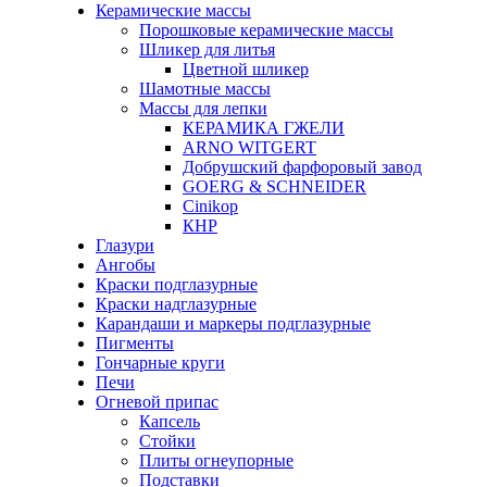
Керамические массы
Порошковые керамические массы
Шликер для литья
Цветной шликер
Шамотные массы
Массы для лепки
КЕРАМИКА ГЖЕЛИ
ARNO WITGERT
Добрушский фарфоровый завод
GOERG & SCHNEIDER
Cinikop
КНР
Глазури
Ангобы
Краски подглазурные
Краски надглазурные
Карандаши и маркеры подглазурные
Пигменты
Гончарные круги
Печи
Огневой припас
Капсель
Стойки
Плиты огнеупорные
Подставки