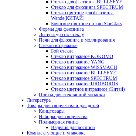
Стекло для фьюзинга BULLSEYE
Стекло для фьюзинга SPECTRUM
Стекло цветное для фьюзинга
Wanda(КИТАЙ)
Брянское цветное стекло StarGlass
Формы для фьюзинга
Литература по стеклу
Печи для фьюзинга и моллирования
Стекло витражное
Бой стекла
Стекло витражное KOKOMO
Стекло витражное YANG
Стекло витражное WISSMACH
Стекло витражное BULLSEYE
Стекло витражное SPECTRUM
Стекло витражное UROBOROS
Стекло цветное витражное (Китай)
Плиты для стеклянной мозаики
Литература
Товары для творчества и для детей
Канцтовары
Наборы для творчества
Полимерная глина
Изделия для росписи
Комплектующие и упаковка