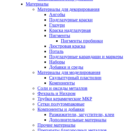
Материалы
Материалы для декорирования
Ангобы
Подглазурные краски
Глазури
Краска надглазурная
Пигменты
Пигменты пробники
Люстровая краска
Поталь
Подглазурные карандаши и маркеры
Наборы
Добавки и среды
Материалы для моделирования
Скульптурный пластилин
Компоненты
Соли и оксиды металлов
Фехраль и Нихром
Трубки керамические МКР
Сетки полутомпаковые
Компоненты и добавки
Разжижители, загустители, клеи
Дополнительные материалы
Прочие материалы
Препараты благородных металлов