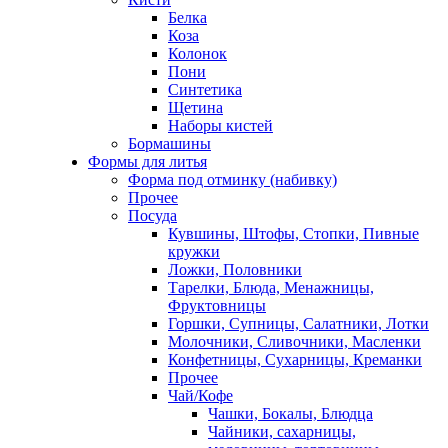
Белка
Коза
Колонок
Пони
Синтетика
Щетина
Наборы кистей
Бормашины
Формы для литья
Форма под отминку (набивку)
Прочее
Посуда
Кувшины, Штофы, Стопки, Пивные
кружки
Ложки, Половники
Тарелки, Блюда, Менажницы,
Фруктовницы
Горшки, Супницы, Салатники, Лотки
Молочники, Сливочники, Масленки
Конфетницы, Сухарницы, Креманки
Прочее
Чай/Кофе
Чашки, Бокалы, Блюдца
Чайники, сахарницы,