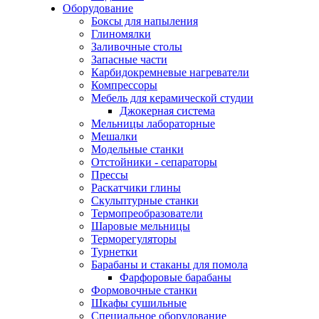
Оборудование
Боксы для напыления
Глиномялки
Заливочные столы
Запасные части
Карбидокремневые нагреватели
Компрессоры
Мебель для керамической студии
Джокерная система
Мельницы лабораторные
Мешалки
Модельные станки
Отстойники - сепараторы
Прессы
Раскатчики глины
Скульптурные станки
Термопреобразователи
Шаровые мельницы
Терморегуляторы
Турнетки
Барабаны и стаканы для помола
Фарфоровые барабаны
Формовочные станки
Шкафы сушильные
Специальное оборудование