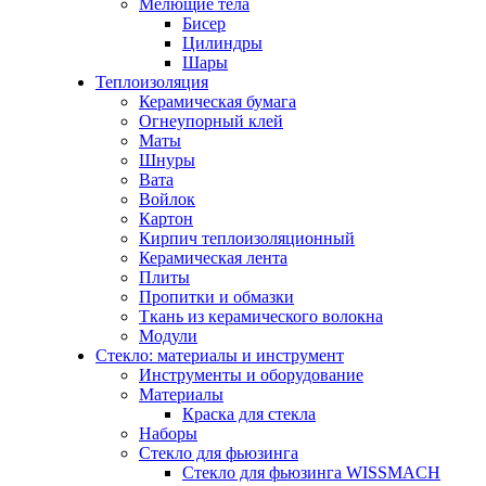
Мелющие тела
Бисер
Цилиндры
Шары
Теплоизоляция
Керамическая бумага
Огнеупорный клей
Маты
Шнуры
Вата
Войлок
Картон
Кирпич теплоизоляционный
Керамическая лента
Плиты
Пропитки и обмазки
Ткань из керамического волокна
Модули
Стекло: материалы и инструмент
Инструменты и оборудование
Материалы
Краска для стекла
Наборы
Стекло для фьюзинга
Стекло для фьюзинга WISSMACH