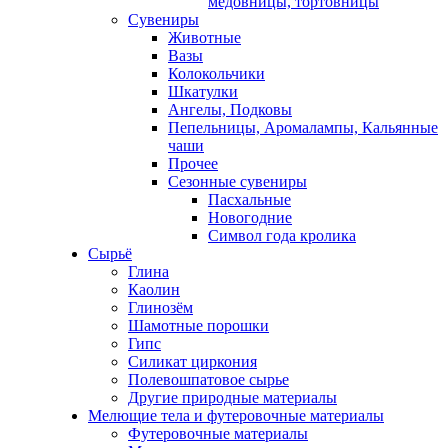
медовницы, тортовницы
Сувениры
Животные
Вазы
Колокольчики
Шкатулки
Ангелы, Подковы
Пепельницы, Аромалампы, Кальянные
чаши
Прочее
Сезонные сувениры
Пасхальные
Новогодние
Символ года кролика
Сырьё
Глина
Каолин
Глинозём
Шамотные порошки
Гипс
Силикат циркония
Полевошпатовое сырье
Другие природные материалы
Мелющие тела и футеровочные материалы
Футеровочные материалы