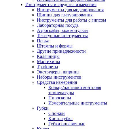
Инструменты и средства измерения
Инструменты для моделирования
Щипцы для глазурирования
Инструменты для работы с гипсом
Лабораторная посуда
Аэрографы, краскопульты
Текстурные инструменты
Перья
Штампы и формы
Другие принадлежности
Калячницы
Мастихины
Трафареты
Экструдеры, шприцы
Наборы инструментов
Средства измерения
Кольца/пастилки контроля
температуры
Пироскопы
Измерительные инструменты
Губки
Спонжи
Кисть-губка
Губки оправочные
Кисти