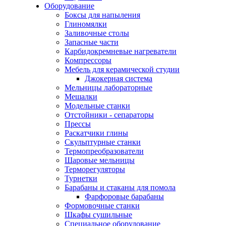
Оборудование
Боксы для напыления
Глиномялки
Заливочные столы
Запасные части
Карбидокремневые нагреватели
Компрессоры
Мебель для керамической студии
Джокерная система
Мельницы лабораторные
Мешалки
Модельные станки
Отстойники - сепараторы
Прессы
Раскатчики глины
Скульптурные станки
Термопреобразователи
Шаровые мельницы
Терморегуляторы
Турнетки
Барабаны и стаканы для помола
Фарфоровые барабаны
Формовочные станки
Шкафы сушильные
Специальное оборудование