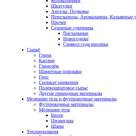
Колокольчики
Шкатулки
Ангелы, Подковы
Пепельницы, Аромалампы, Кальянные 
Прочее
Сезонные сувениры
Пасхальные
Новогодние
Символ года кролика
Сырьё
Глина
Каолин
Глинозём
Шамотные порошки
Гипс
Силикат циркония
Полевошпатовое сырье
Другие природные материалы
Мелющие тела и футеровочные материалы
Футеровочные материалы
Мелющие тела
Бисер
Цилиндры
Шары
Теплоизоляция