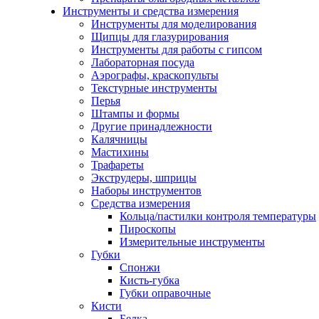
Инструменты и средства измерения
Инструменты для моделирования
Щипцы для глазурирования
Инструменты для работы с гипсом
Лабораторная посуда
Аэрографы, краскопульты
Текстурные инструменты
Перья
Штампы и формы
Другие принадлежности
Калячницы
Мастихины
Трафареты
Экструдеры, шприцы
Наборы инструментов
Средства измерения
Кольца/пастилки контроля температуры
Пироскопы
Измерительные инструменты
Губки
Спонжи
Кисть-губка
Губки оправочные
Кисти
Белка