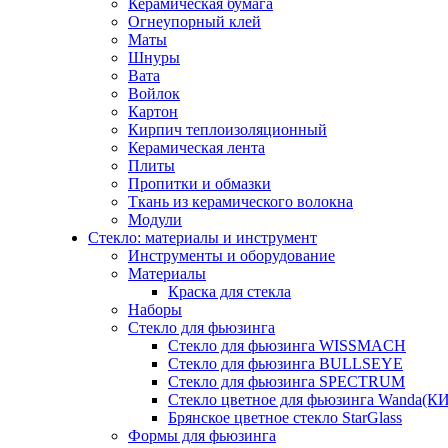
Керамическая бумага
Огнеупорный клей
Маты
Шнуры
Вата
Войлок
Картон
Кирпич теплоизоляционный
Керамическая лента
Плиты
Пропитки и обмазки
Ткань из керамического волокна
Модули
Стекло: материалы и инструмент
Инструменты и оборудование
Материалы
Краска для стекла
Наборы
Стекло для фьюзинга
Стекло для фьюзинга WISSMACH
Стекло для фьюзинга BULLSEYE
Стекло для фьюзинга SPECTRUM
Стекло цветное для фьюзинга Wanda(К
Брянское цветное стекло StarGlass
Формы для фьюзинга