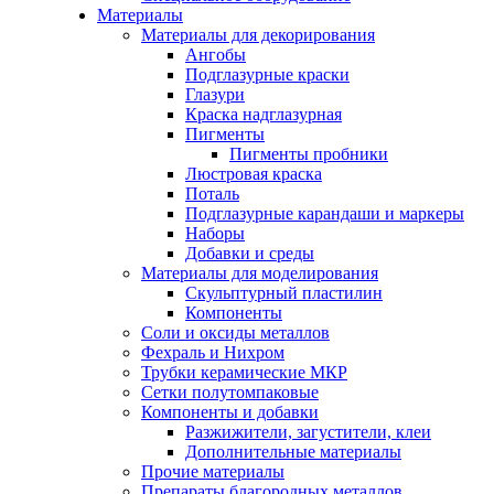
Материалы
Материалы для декорирования
Ангобы
Подглазурные краски
Глазури
Краска надглазурная
Пигменты
Пигменты пробники
Люстровая краска
Поталь
Подглазурные карандаши и маркеры
Наборы
Добавки и среды
Материалы для моделирования
Скульптурный пластилин
Компоненты
Соли и оксиды металлов
Фехраль и Нихром
Трубки керамические МКР
Сетки полутомпаковые
Компоненты и добавки
Разжижители, загустители, клеи
Дополнительные материалы
Прочие материалы
Препараты благородных металлов