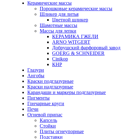
Керамические массы
Порошковые керамические массы
Шликер для литья
Цветной шликер
Шамотные массы
Массы для лепки
КЕРАМИКА ГЖЕЛИ
ARNO WITGERT
Добрушский фарфоровый завод
GOERG & SCHNEIDER
Cinikop
КНР
Глазури
Ангобы
Краски подглазурные
Краски надглазурные
Карандаши и маркеры подглазурные
Пигменты
Гончарные круги
Печи
Огневой припас
Капсель
Стойки
Плиты огнеупорные
Подставки