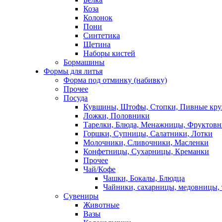
Коза
Колонок
Пони
Синтетика
Щетина
Наборы кистей
Бормашины
Формы для литья
Форма под отминку (набивку)
Прочее
Посуда
Кувшины, Штофы, Стопки, Пивные кр
Ложки, Половники
Тарелки, Блюда, Менажницы, Фруктов
Горшки, Супницы, Салатники, Лотки
Молочники, Сливочники, Масленки
Конфетницы, Сухарницы, Креманки
Прочее
Чай/Кофе
Чашки, Бокалы, Блюдца
Чайники, сахарницы, медовницы,
Сувениры
Животные
Вазы