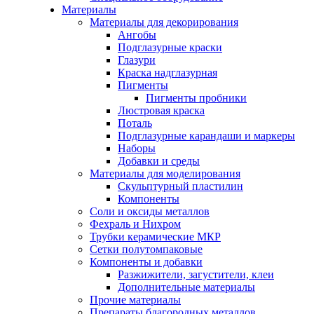
Материалы
Материалы для декорирования
Ангобы
Подглазурные краски
Глазури
Краска надглазурная
Пигменты
Пигменты пробники
Люстровая краска
Поталь
Подглазурные карандаши и маркеры
Наборы
Добавки и среды
Материалы для моделирования
Скульптурный пластилин
Компоненты
Соли и оксиды металлов
Фехраль и Нихром
Трубки керамические МКР
Сетки полутомпаковые
Компоненты и добавки
Разжижители, загустители, клеи
Дополнительные материалы
Прочие материалы
Препараты благородных металлов