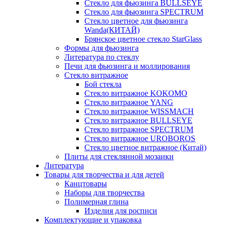
Стекло для фьюзинга BULLSEYE
Стекло для фьюзинга SPECTRUM
Стекло цветное для фьюзинга
Wanda(КИТАЙ)
Брянское цветное стекло StarGlass
Формы для фьюзинга
Литература по стеклу
Печи для фьюзинга и моллирования
Стекло витражное
Бой стекла
Стекло витражное KOKOMO
Стекло витражное YANG
Стекло витражное WISSMACH
Стекло витражное BULLSEYE
Стекло витражное SPECTRUM
Стекло витражное UROBOROS
Стекло цветное витражное (Китай)
Плиты для стеклянной мозаики
Литература
Товары для творчества и для детей
Канцтовары
Наборы для творчества
Полимерная глина
Изделия для росписи
Комплектующие и упаковка