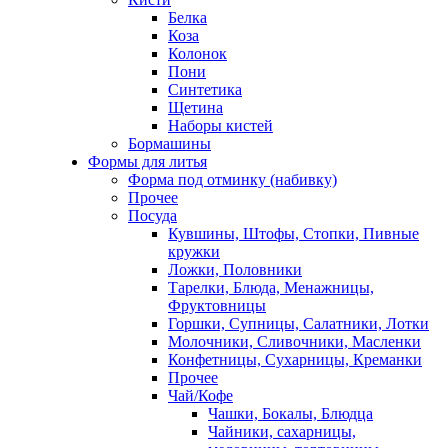
Белка
Коза
Колонок
Пони
Синтетика
Щетина
Наборы кистей
Бормашины
Формы для литья
Форма под отминку (набивку)
Прочее
Посуда
Кувшины, Штофы, Стопки, Пивные
кружки
Ложки, Половники
Тарелки, Блюда, Менажницы,
Фруктовницы
Горшки, Супницы, Салатники, Лотки
Молочники, Сливочники, Масленки
Конфетницы, Сухарницы, Креманки
Прочее
Чай/Кофе
Чашки, Бокалы, Блюдца
Чайники, сахарницы,