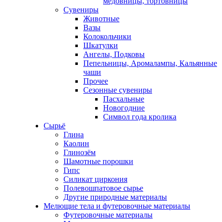
медовницы, тортовницы
Сувениры
Животные
Вазы
Колокольчики
Шкатулки
Ангелы, Подковы
Пепельницы, Аромалампы, Кальянные
чаши
Прочее
Сезонные сувениры
Пасхальные
Новогодние
Символ года кролика
Сырьё
Глина
Каолин
Глинозём
Шамотные порошки
Гипс
Силикат циркония
Полевошпатовое сырье
Другие природные материалы
Мелющие тела и футеровочные материалы
Футеровочные материалы