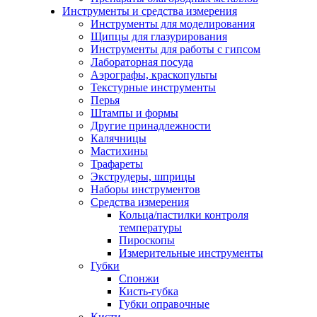
Инструменты и средства измерения
Инструменты для моделирования
Щипцы для глазурирования
Инструменты для работы с гипсом
Лабораторная посуда
Аэрографы, краскопульты
Текстурные инструменты
Перья
Штампы и формы
Другие принадлежности
Калячницы
Мастихины
Трафареты
Экструдеры, шприцы
Наборы инструментов
Средства измерения
Кольца/пастилки контроля
температуры
Пироскопы
Измерительные инструменты
Губки
Спонжи
Кисть-губка
Губки оправочные
Кисти