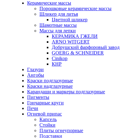
Керамические массы
Порошковые керамические массы
Шликер для литья
Цветной шликер
Шамотные массы
Массы для лепки
КЕРАМИКА ГЖЕЛИ
ARNO WITGERT
Добрушский фарфоровый завод
GOERG & SCHNEIDER
Cinikop
КНР
Глазури
Ангобы
Краски подглазурные
Краски надглазурные
Карандаши и маркеры подглазурные
Пигменты
Гончарные круги
Печи
Огневой припас
Капсель
Стойки
Плиты огнеупорные
Подставки