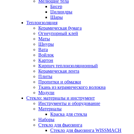
Мелющие тела
Бисер
Цилиндры
Шары
Теплоизоляция
Керамическая бумага
Огнеупорный клей
Маты
Шнуры
Вата
Войлок
Картон
Кирпич теплоизоляционный
Керамическая лента
Плиты
Пропитки и обмазки
Ткань из керамического волокна
Модули
Стекло: материалы и инструмент
Инструменты и оборудование
Материалы
Краска для стекла
Наборы
Стекло для фьюзинга
Стекло для фьюзинга WISSMACH