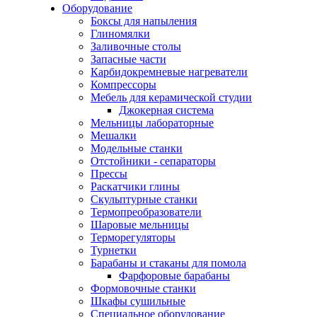
Оборудование
Боксы для напыления
Глиномялки
Заливочные столы
Запасные части
Карбидокремневые нагреватели
Компрессоры
Мебель для керамической студии
Джокерная система
Мельницы лабораторные
Мешалки
Модельные станки
Отстойники - сепараторы
Прессы
Раскатчики глины
Скульптурные станки
Термопреобразователи
Шаровые мельницы
Терморегуляторы
Турнетки
Барабаны и стаканы для помола
Фарфоровые барабаны
Формовочные станки
Шкафы сушильные
Специальное оборудование