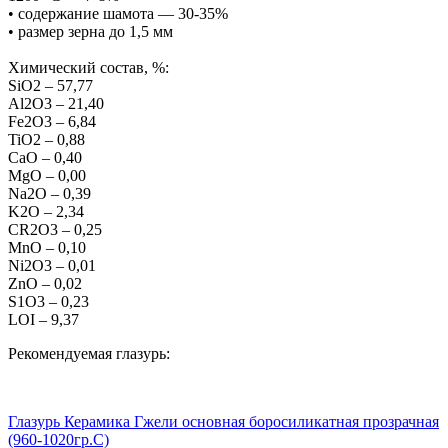
• содержание шамота — 30-35%
• размер зерна до 1,5 мм
Химический состав, %:
SiO2 – 57,77
Al2O3 – 21,40
Fe2O3 – 6,84
TiO2 – 0,88
CaO – 0,40
MgO – 0,00
Na2O – 0,39
K2O – 2,34
CR2O3 – 0,25
MnO – 0,10
Ni2O3 – 0,01
ZnO – 0,02
S1O3 – 0,23
LOI – 9,37
Рекомендуемая глазурь:
Глазурь Керамика Гжели основная боросиликатная прозрачная
(960-1020гр.С)