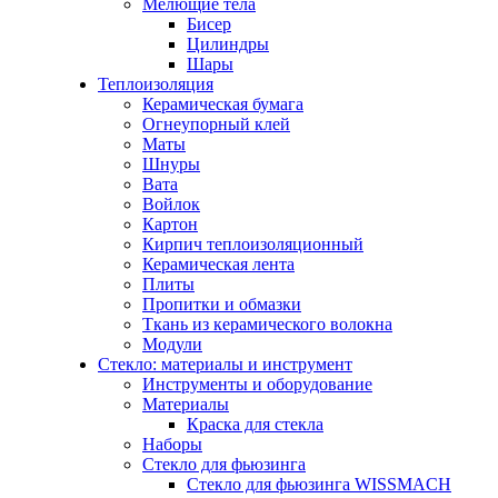
Мелющие тела
Бисер
Цилиндры
Шары
Теплоизоляция
Керамическая бумага
Огнеупорный клей
Маты
Шнуры
Вата
Войлок
Картон
Кирпич теплоизоляционный
Керамическая лента
Плиты
Пропитки и обмазки
Ткань из керамического волокна
Модули
Стекло: материалы и инструмент
Инструменты и оборудование
Материалы
Краска для стекла
Наборы
Стекло для фьюзинга
Стекло для фьюзинга WISSMACH