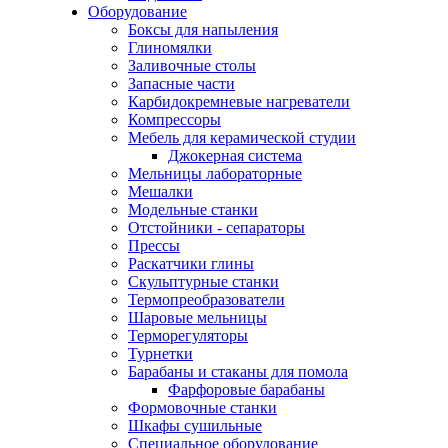
Оборудование
Боксы для напыления
Глиномялки
Заливочные столы
Запасные части
Карбидокремневые нагреватели
Компрессоры
Мебель для керамической студии
Джокерная система
Мельницы лабораторные
Мешалки
Модельные станки
Отстойники - сепараторы
Прессы
Раскатчики глины
Скульптурные станки
Термопреобразователи
Шаровые мельницы
Терморегуляторы
Турнетки
Барабаны и стаканы для помола
Фарфоровые барабаны
Формовочные станки
Шкафы сушильные
Специальное оборудование