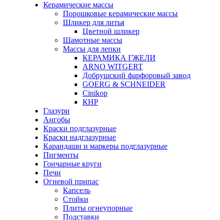
Керамические массы
Порошковые керамические массы
Шликер для литья
Цветной шликер
Шамотные массы
Массы для лепки
КЕРАМИКА ГЖЕЛИ
ARNO WITGERT
Добрушский фарфоровый завод
GOERG & SCHNEIDER
Cinikop
КНР
Глазури
Ангобы
Краски подглазурные
Краски надглазурные
Карандаши и маркеры подглазурные
Пигменты
Гончарные круги
Печи
Огневой припас
Капсель
Стойки
Плиты огнеупорные
Подставки