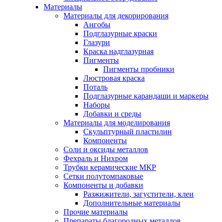
Материалы
Материалы для декорирования
Ангобы
Подглазурные краски
Глазури
Краска надглазурная
Пигменты
Пигменты пробники
Люстровая краска
Поталь
Подглазурные карандаши и маркеры
Наборы
Добавки и среды
Материалы для моделирования
Скульптурный пластилин
Компоненты
Соли и оксиды металлов
Фехраль и Нихром
Трубки керамические МКР
Сетки полутомпаковые
Компоненты и добавки
Разжижители, загустители, клеи
Дополнительные материалы
Прочие материалы
Препараты благородных металлов