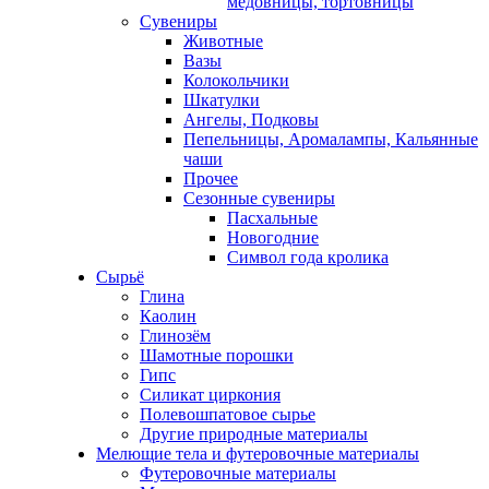
медовницы, тортовницы
Сувениры
Животные
Вазы
Колокольчики
Шкатулки
Ангелы, Подковы
Пепельницы, Аромалампы, Кальянные
чаши
Прочее
Сезонные сувениры
Пасхальные
Новогодние
Символ года кролика
Сырьё
Глина
Каолин
Глинозём
Шамотные порошки
Гипс
Силикат циркония
Полевошпатовое сырье
Другие природные материалы
Мелющие тела и футеровочные материалы
Футеровочные материалы