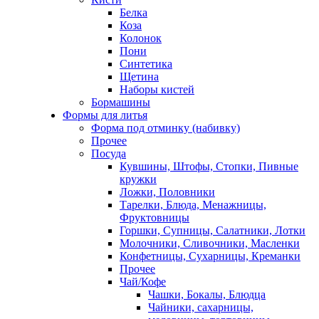
Белка
Коза
Колонок
Пони
Синтетика
Щетина
Наборы кистей
Бормашины
Формы для литья
Форма под отминку (набивку)
Прочее
Посуда
Кувшины, Штофы, Стопки, Пивные
кружки
Ложки, Половники
Тарелки, Блюда, Менажницы,
Фруктовницы
Горшки, Супницы, Салатники, Лотки
Молочники, Сливочники, Масленки
Конфетницы, Сухарницы, Креманки
Прочее
Чай/Кофе
Чашки, Бокалы, Блюдца
Чайники, сахарницы,