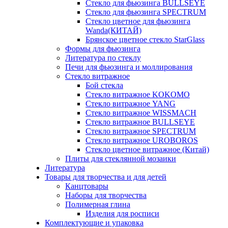
Стекло для фьюзинга BULLSEYE
Стекло для фьюзинга SPECTRUM
Стекло цветное для фьюзинга
Wanda(КИТАЙ)
Брянское цветное стекло StarGlass
Формы для фьюзинга
Литература по стеклу
Печи для фьюзинга и моллирования
Стекло витражное
Бой стекла
Стекло витражное KOKOMO
Стекло витражное YANG
Стекло витражное WISSMACH
Стекло витражное BULLSEYE
Стекло витражное SPECTRUM
Стекло витражное UROBOROS
Стекло цветное витражное (Китай)
Плиты для стеклянной мозаики
Литература
Товары для творчества и для детей
Канцтовары
Наборы для творчества
Полимерная глина
Изделия для росписи
Комплектующие и упаковка