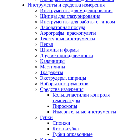
Инструменты и средства измерения
Инструменты для моделирования
Щипцы для глазурирования
Инструменты для работы с гипсом
Лабораторная посуда
Аэрографы, краскопульты
Текстурные инструменты
Перья
Штампы и формы
Другие принадлежности
Калячницы
Мастихины
Трафареты
Экструдеры, шприцы
Наборы инструментов
Средства измерения
Кольца/пастилки контроля
температуры
Пироскопы
Измерительные инструменты
Губки
Спонжи
Кисть-губка
Губки оправочные
Кисти