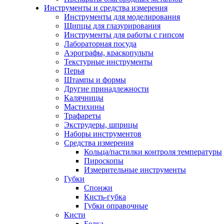
Инструменты и средства измерения
Инструменты для моделирования
Щипцы для глазурирования
Инструменты для работы с гипсом
Лабораторная посуда
Аэрографы, краскопульты
Текстурные инструменты
Перья
Штампы и формы
Другие принадлежности
Калячницы
Мастихины
Трафареты
Экструдеры, шприцы
Наборы инструментов
Средства измерения
Кольца/пастилки контроля температуры
Пироскопы
Измерительные инструменты
Губки
Спонжи
Кисть-губка
Губки оправочные
Кисти
Белка