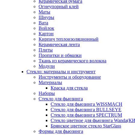
Керамическая бумага
Огнеупорный клей
Маты
Шнуры
Вата
Войлок
Картон
Кирпич теплоизоляционный
Керамическая лента
Плиты
Пропитки и обмазки
Ткань из керамического волокна
Модули
Стекло: материалы и инструмент
Инструменты и оборудование
Материалы
Краска для стекла
Наборы
Стекло для фьюзинга
Стекло для фьюзинга WISSMACH
Стекло для фьюзинга BULLSEYE
Стекло для фьюзинга SPECTRUM
Стекло цветное для фьюзинга Wanda(К
Брянское цветное стекло StarGlass
Формы для фьюзинга