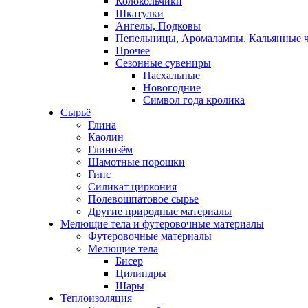
Колокольчики
Шкатулки
Ангелы, Подковы
Пепельницы, Аромалампы, Кальянные 
Прочее
Сезонные сувениры
Пасхальные
Новогодние
Символ года кролика
Сырьё
Глина
Каолин
Глинозём
Шамотные порошки
Гипс
Силикат циркония
Полевошпатовое сырье
Другие природные материалы
Мелющие тела и футеровочные материалы
Футеровочные материалы
Мелющие тела
Бисер
Цилиндры
Шары
Теплоизоляция