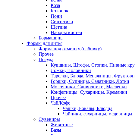
Коза
Колонок
Пони
Синтетика
Щетина
Наборы кистей
Бормашины
Формы для литья
Форма под отминку (набивку)
Прочее
Посуда
Кувшины, Штофы, Стопки, Пивные кр
Ложки, Половники
Тарелки, Блюда, Менажницы, Фруктов
Горшки, Супницы, Салатники, Лотки
Молочники, Сливочники, Масленки
Конфетницы, Сухарницы, Креманки
Прочее
Чай/Кофе
Чашки, Бокалы, Блюдца
Чайники, сахарницы, медовницы,
Сувениры
Животные
Вазы