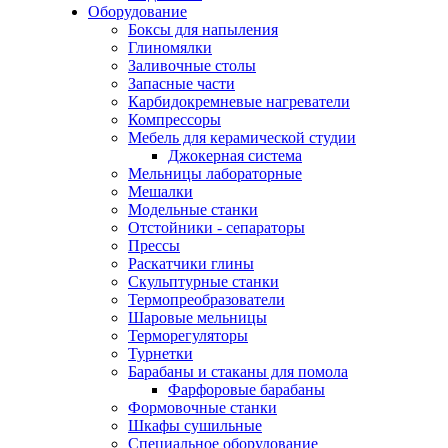
Оборудование
Боксы для напыления
Глиномялки
Заливочные столы
Запасные части
Карбидокремневые нагреватели
Компрессоры
Мебель для керамической студии
Джокерная система
Мельницы лабораторные
Мешалки
Модельные станки
Отстойники - сепараторы
Прессы
Раскатчики глины
Скульптурные станки
Термопреобразователи
Шаровые мельницы
Терморегуляторы
Турнетки
Барабаны и стаканы для помола
Фарфоровые барабаны
Формовочные станки
Шкафы сушильные
Специальное оборудование