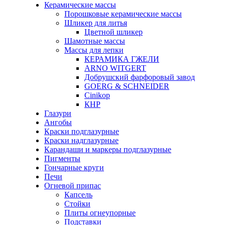
Керамические массы
Порошковые керамические массы
Шликер для литья
Цветной шликер
Шамотные массы
Массы для лепки
КЕРАМИКА ГЖЕЛИ
ARNO WITGERT
Добрушский фарфоровый завод
GOERG & SCHNEIDER
Cinikop
КНР
Глазури
Ангобы
Краски подглазурные
Краски надглазурные
Карандаши и маркеры подглазурные
Пигменты
Гончарные круги
Печи
Огневой припас
Капсель
Стойки
Плиты огнеупорные
Подставки