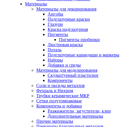
Материалы
Материалы для декорирования
Ангобы
Подглазурные краски
Глазури
Краска надглазурная
Пигменты
Пигменты пробники
Люстровая краска
Поталь
Подглазурные карандаши и маркеры
Наборы
Добавки и среды
Материалы для моделирования
Скульптурный пластилин
Компоненты
Соли и оксиды металлов
Фехраль и Нихром
Трубки керамические МКР
Сетки полутомпаковые
Компоненты и добавки
Разжижители, загустители, клеи
Дополнительные материалы
Прочие материалы
Препараты благородных металлов