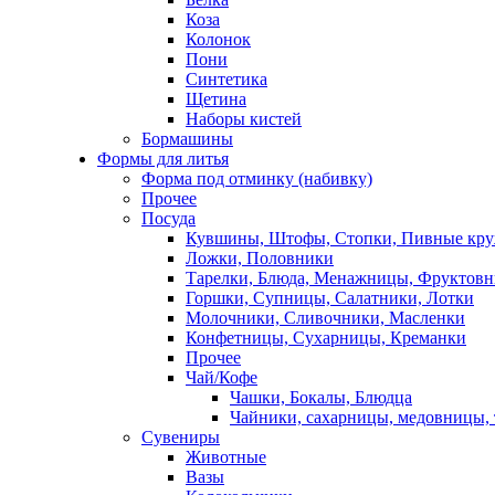
Коза
Колонок
Пони
Синтетика
Щетина
Наборы кистей
Бормашины
Формы для литья
Форма под отминку (набивку)
Прочее
Посуда
Кувшины, Штофы, Стопки, Пивные кр
Ложки, Половники
Тарелки, Блюда, Менажницы, Фруктов
Горшки, Супницы, Салатники, Лотки
Молочники, Сливочники, Масленки
Конфетницы, Сухарницы, Креманки
Прочее
Чай/Кофе
Чашки, Бокалы, Блюдца
Чайники, сахарницы, медовницы,
Сувениры
Животные
Вазы