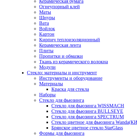
Керамическая бумага
Огнеупорный клей
Маты
Шнуры
Вата
Войлок
Картон
Кирпич теплоизоляционный
Керамическая лента
Плиты
Пропитки и обмазки
Ткань из керамического волокна
Модули
Стекло: материалы и инструмент
Инструменты и оборудование
Материалы
Краска для стекла
Наборы
Стекло для фьюзинга
Стекло для фьюзинга WISSMACH
Стекло для фьюзинга BULLSEYE
Стекло для фьюзинга SPECTRUM
Стекло цветное для фьюзинга Wanda(К
Брянское цветное стекло StarGlass
Формы для фьюзинга