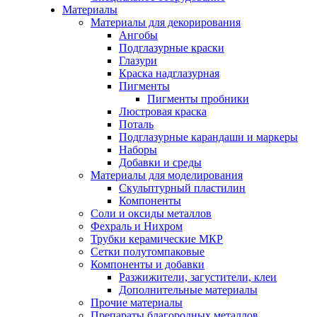
Материалы
Материалы для декорирования
Ангобы
Подглазурные краски
Глазури
Краска надглазурная
Пигменты
Пигменты пробники
Люстровая краска
Поталь
Подглазурные карандаши и маркеры
Наборы
Добавки и среды
Материалы для моделирования
Скульптурный пластилин
Компоненты
Соли и оксиды металлов
Фехраль и Нихром
Трубки керамические МКР
Сетки полутомпаковые
Компоненты и добавки
Разжижители, загустители, клеи
Дополнительные материалы
Прочие материалы
Препараты благородных металлов