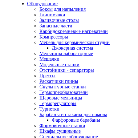
Оборудование
Боксы для напыления
Глиномялки
Заливочные столы
Запасные части
Карбидокремневые нагреватели
Компрессоры
Мебель для керамической студии
Джокерная система
Мельницы лабораторные
Мешалки
Модельные станки
Отстойники - сепараторы
Прессы
Раскатчики глины
Скульптурные станки
Термопреобразователи
Шаровые мельницы
Терморегуляторы
Турнетки
Барабаны и стаканы для помола
Фарфоровые барабаны
Формовочные станки
Шкафы сушильные
Специальное оборудование