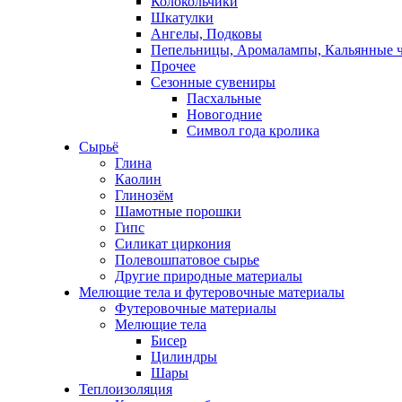
Колокольчики
Шкатулки
Ангелы, Подковы
Пепельницы, Аромалампы, Кальянные 
Прочее
Сезонные сувениры
Пасхальные
Новогодние
Символ года кролика
Сырьё
Глина
Каолин
Глинозём
Шамотные порошки
Гипс
Силикат циркония
Полевошпатовое сырье
Другие природные материалы
Мелющие тела и футеровочные материалы
Футеровочные материалы
Мелющие тела
Бисер
Цилиндры
Шары
Теплоизоляция