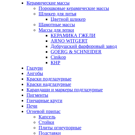
Керамические массы
Порошковые керамические массы
Шликер для литья
Цветной шликер
Шамотные массы
Массы для лепки
КЕРАМИКА ГЖЕЛИ
ARNO WITGERT
Добрушский фарфоровый завод
GOERG & SCHNEIDER
Cinikop
КНР
Глазури
Ангобы
Краски подглазурные
Краски надглазурные
Карандаши и маркеры подглазурные
Пигменты
Гончарные круги
Печи
Огневой припас
Капсель
Стойки
Плиты огнеупорные
Подставки