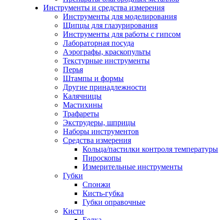
Инструменты и средства измерения
Инструменты для моделирования
Щипцы для глазурирования
Инструменты для работы с гипсом
Лабораторная посуда
Аэрографы, краскопульты
Текстурные инструменты
Перья
Штампы и формы
Другие принадлежности
Калячницы
Мастихины
Трафареты
Экструдеры, шприцы
Наборы инструментов
Средства измерения
Кольца/пастилки контроля температуры
Пироскопы
Измерительные инструменты
Губки
Спонжи
Кисть-губка
Губки оправочные
Кисти
Белка