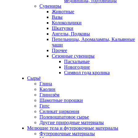
медовницы, тортовницы
Сувениры
Животные
Вазы
Колокольчики
Шкатулки
Ангелы, Подковы
Пепельницы, Аромалампы, Кальянные
чаши
Прочее
Сезонные сувениры
Пасхальные
Новогодние
Символ года кролика
Сырьё
Глина
Каолин
Глинозём
Шамотные порошки
Гипс
Силикат циркония
Полевошпатовое сырье
Другие природные материалы
Мелющие тела и футеровочные материалы
Футеровочные материалы