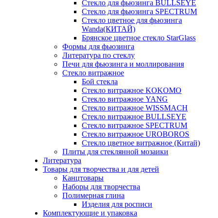
Стекло для фьюзинга BULLSEYE
Стекло для фьюзинга SPECTRUM
Стекло цветное для фьюзинга
Wanda(КИТАЙ)
Брянское цветное стекло StarGlass
Формы для фьюзинга
Литература по стеклу
Печи для фьюзинга и моллирования
Стекло витражное
Бой стекла
Стекло витражное KOKOMO
Стекло витражное YANG
Стекло витражное WISSMACH
Стекло витражное BULLSEYE
Стекло витражное SPECTRUM
Стекло витражное UROBOROS
Стекло цветное витражное (Китай)
Плиты для стеклянной мозаики
Литература
Товары для творчества и для детей
Канцтовары
Наборы для творчества
Полимерная глина
Изделия для росписи
Комплектующие и упаковка