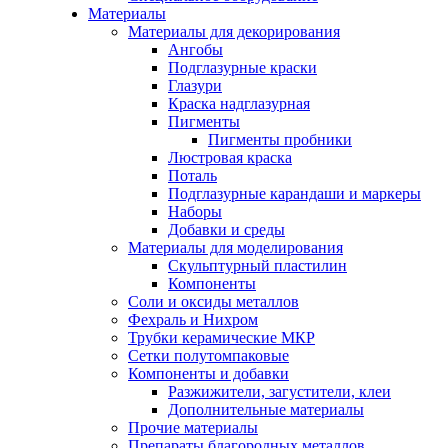
Материалы
Материалы для декорирования
Ангобы
Подглазурные краски
Глазури
Краска надглазурная
Пигменты
Пигменты пробники
Люстровая краска
Поталь
Подглазурные карандаши и маркеры
Наборы
Добавки и среды
Материалы для моделирования
Скульптурный пластилин
Компоненты
Соли и оксиды металлов
Фехраль и Нихром
Трубки керамические МКР
Сетки полутомпаковые
Компоненты и добавки
Разжижители, загустители, клеи
Дополнительные материалы
Прочие материалы
Препараты благородных металлов