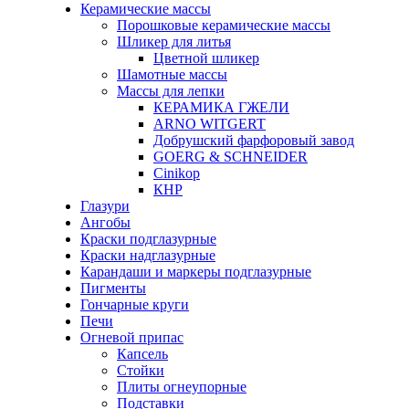
Керамические массы
Порошковые керамические массы
Шликер для литья
Цветной шликер
Шамотные массы
Массы для лепки
КЕРАМИКА ГЖЕЛИ
ARNO WITGERT
Добрушский фарфоровый завод
GOERG & SCHNEIDER
Cinikop
КНР
Глазури
Ангобы
Краски подглазурные
Краски надглазурные
Карандаши и маркеры подглазурные
Пигменты
Гончарные круги
Печи
Огневой припас
Капсель
Стойки
Плиты огнеупорные
Подставки