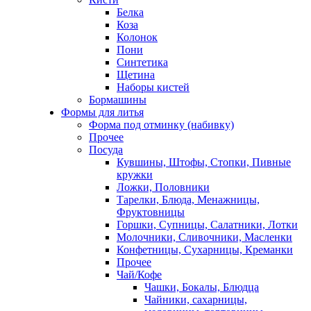
Белка
Коза
Колонок
Пони
Синтетика
Щетина
Наборы кистей
Бормашины
Формы для литья
Форма под отминку (набивку)
Прочее
Посуда
Кувшины, Штофы, Стопки, Пивные
кружки
Ложки, Половники
Тарелки, Блюда, Менажницы,
Фруктовницы
Горшки, Супницы, Салатники, Лотки
Молочники, Сливочники, Масленки
Конфетницы, Сухарницы, Креманки
Прочее
Чай/Кофе
Чашки, Бокалы, Блюдца
Чайники, сахарницы,