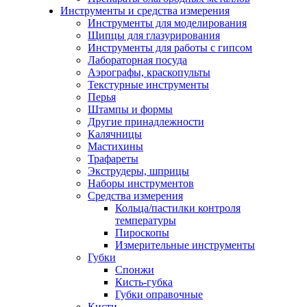
Инструменты и средства измерения
Инструменты для моделирования
Щипцы для глазурирования
Инструменты для работы с гипсом
Лабораторная посуда
Аэрографы, краскопульты
Текстурные инструменты
Перья
Штампы и формы
Другие принадлежности
Калячницы
Мастихины
Трафареты
Экструдеры, шприцы
Наборы инструментов
Средства измерения
Кольца/пастилки контроля
температуры
Пироскопы
Измерительные инструменты
Губки
Спонжи
Кисть-губка
Губки оправочные
Кисти