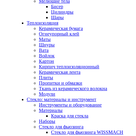
Мелющие тела
Бисер
Цилиндры
Шары
Теплоизоляция
Керамическая бумага
Огнеупорный клей
Маты
Шнуры
Вата
Войлок
Картон
Кирпич теплоизоляционный
Керамическая лента
Плиты
Пропитки и обмазки
Ткань из керамического волокна
Модули
Стекло: материалы и инструмент
Инструменты и оборудование
Материалы
Краска для стекла
Наборы
Стекло для фьюзинга
Стекло для фьюзинга WISSMACH