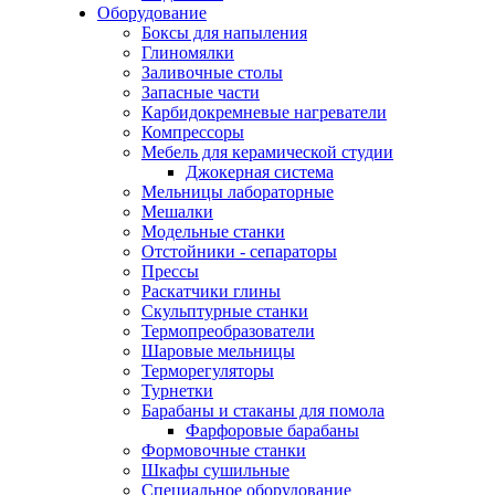
Оборудование
Боксы для напыления
Глиномялки
Заливочные столы
Запасные части
Карбидокремневые нагреватели
Компрессоры
Мебель для керамической студии
Джокерная система
Мельницы лабораторные
Мешалки
Модельные станки
Отстойники - сепараторы
Прессы
Раскатчики глины
Скульптурные станки
Термопреобразователи
Шаровые мельницы
Терморегуляторы
Турнетки
Барабаны и стаканы для помола
Фарфоровые барабаны
Формовочные станки
Шкафы сушильные
Специальное оборудование