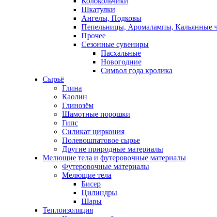
Колокольчики
Шкатулки
Ангелы, Подковы
Пепельницы, Аромалампы, Кальянные 
Прочее
Сезонные сувениры
Пасхальные
Новогодние
Символ года кролика
Сырьё
Глина
Каолин
Глинозём
Шамотные порошки
Гипс
Силикат циркония
Полевошпатовое сырье
Другие природные материалы
Мелющие тела и футеровочные материалы
Футеровочные материалы
Мелющие тела
Бисер
Цилиндры
Шары
Теплоизоляция