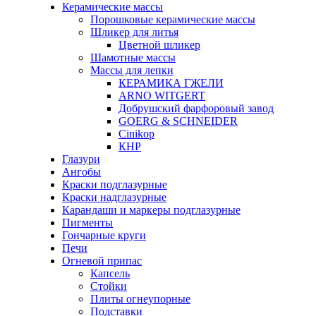
Керамические массы
Порошковые керамические массы
Шликер для литья
Цветной шликер
Шамотные массы
Массы для лепки
КЕРАМИКА ГЖЕЛИ
ARNO WITGERT
Добрушский фарфоровый завод
GOERG & SCHNEIDER
Cinikop
КНР
Глазури
Ангобы
Краски подглазурные
Краски надглазурные
Карандаши и маркеры подглазурные
Пигменты
Гончарные круги
Печи
Огневой припас
Капсель
Стойки
Плиты огнеупорные
Подставки