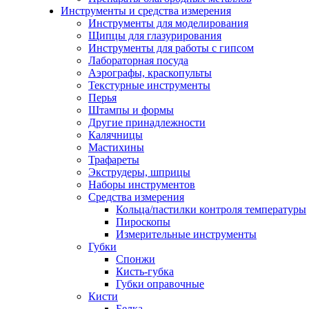
Инструменты и средства измерения
Инструменты для моделирования
Щипцы для глазурирования
Инструменты для работы с гипсом
Лабораторная посуда
Аэрографы, краскопульты
Текстурные инструменты
Перья
Штампы и формы
Другие принадлежности
Калячницы
Мастихины
Трафареты
Экструдеры, шприцы
Наборы инструментов
Средства измерения
Кольца/пастилки контроля температуры
Пироскопы
Измерительные инструменты
Губки
Спонжи
Кисть-губка
Губки оправочные
Кисти
Белка