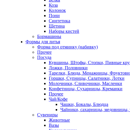
Коза
Колонок
Пони
Синтетика
Щетина
Наборы кистей
Бормашины
Формы для литья
Форма под отминку (набивку)
Прочее
Посуда
Кувшины, Штофы, Стопки, Пивные кр
Ложки, Половники
Тарелки, Блюда, Менажницы, Фруктов
Горшки, Супницы, Салатники, Лотки
Молочники, Сливочники, Масленки
Конфетницы, Сухарницы, Креманки
Прочее
Чай/Кофе
Чашки, Бокалы, Блюдца
Чайники, сахарницы, медовницы,
Сувениры
Животные
Вазы