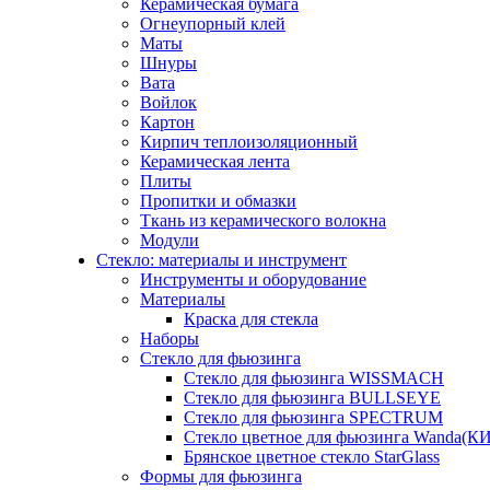
Керамическая бумага
Огнеупорный клей
Маты
Шнуры
Вата
Войлок
Картон
Кирпич теплоизоляционный
Керамическая лента
Плиты
Пропитки и обмазки
Ткань из керамического волокна
Модули
Стекло: материалы и инструмент
Инструменты и оборудование
Материалы
Краска для стекла
Наборы
Стекло для фьюзинга
Стекло для фьюзинга WISSMACH
Стекло для фьюзинга BULLSEYE
Стекло для фьюзинга SPECTRUM
Стекло цветное для фьюзинга Wanda(К
Брянское цветное стекло StarGlass
Формы для фьюзинга