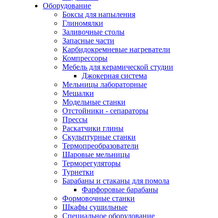
Оборудование
Боксы для напыления
Глиномялки
Заливочные столы
Запасные части
Карбидокремневые нагреватели
Компрессоры
Мебель для керамической студии
Джокерная система
Мельницы лабораторные
Мешалки
Модельные станки
Отстойники - сепараторы
Прессы
Раскатчики глины
Скульптурные станки
Термопреобразователи
Шаровые мельницы
Терморегуляторы
Турнетки
Барабаны и стаканы для помола
Фарфоровые барабаны
Формовочные станки
Шкафы сушильные
Специальное оборудование