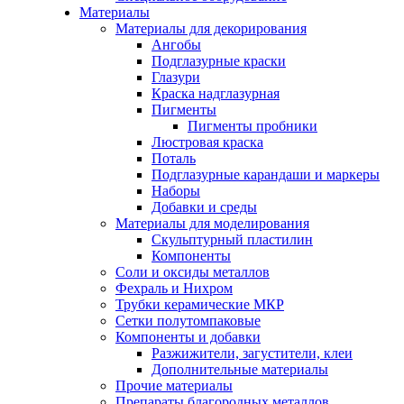
Материалы
Материалы для декорирования
Ангобы
Подглазурные краски
Глазури
Краска надглазурная
Пигменты
Пигменты пробники
Люстровая краска
Поталь
Подглазурные карандаши и маркеры
Наборы
Добавки и среды
Материалы для моделирования
Скульптурный пластилин
Компоненты
Соли и оксиды металлов
Фехраль и Нихром
Трубки керамические МКР
Сетки полутомпаковые
Компоненты и добавки
Разжижители, загустители, клеи
Дополнительные материалы
Прочие материалы
Препараты благородных металлов