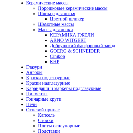
Керамические массы
Порошковые керамические массы
Шликер для литья
Цветной шликер
Шамотные массы
Массы для лепки
КЕРАМИКА ГЖЕЛИ
ARNO WITGERT
Добрушский фарфоровый завод
GOERG & SCHNEIDER
Cinikop
КНР
Глазури
Ангобы
Краски подглазурные
Краски надглазурные
Карандаши и маркеры подглазурные
Пигменты
Гончарные круги
Печи
Огневой припас
Капсель
Стойки
Плиты огнеупорные
Подставки