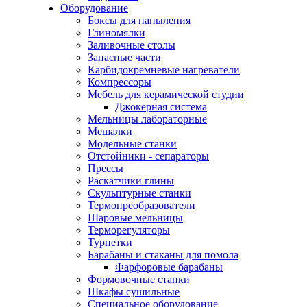
Оборудование
Боксы для напыления
Глиномялки
Заливочные столы
Запасные части
Карбидокремневые нагреватели
Компрессоры
Мебель для керамической студии
Джокерная система
Мельницы лабораторные
Мешалки
Модельные станки
Отстойники - сепараторы
Прессы
Раскатчики глины
Скульптурные станки
Термопреобразователи
Шаровые мельницы
Терморегуляторы
Турнетки
Барабаны и стаканы для помола
Фарфоровые барабаны
Формовочные станки
Шкафы сушильные
Специальное оборудование