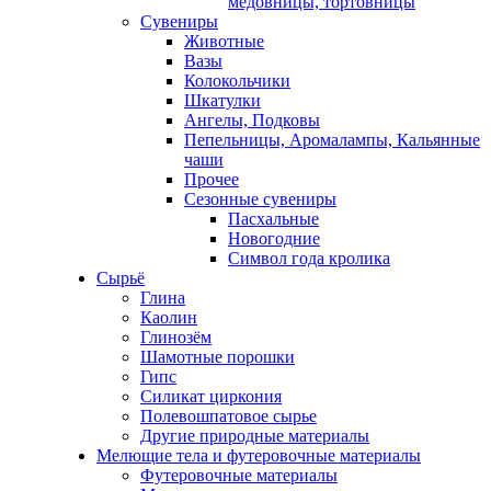
медовницы, тортовницы
Сувениры
Животные
Вазы
Колокольчики
Шкатулки
Ангелы, Подковы
Пепельницы, Аромалампы, Кальянные
чаши
Прочее
Сезонные сувениры
Пасхальные
Новогодние
Символ года кролика
Сырьё
Глина
Каолин
Глинозём
Шамотные порошки
Гипс
Силикат циркония
Полевошпатовое сырье
Другие природные материалы
Мелющие тела и футеровочные материалы
Футеровочные материалы