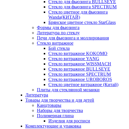
Стекло для фьюзинга BULLSEYE
Стекло для фьюзинга SPECTRUM
Стекло цветное для фьюзинга
Wanda(КИТАЙ)
Брянское цветное стекло StarGlass
Формы для фьюзинга
Литература по стеклу
Печи для фьюзинга и моллирования
Стекло витражное
Бой стекла
Стекло витражное KOKOMO
Стекло витражное YANG
Стекло витражное WISSMACH
Стекло витражное BULLSEYE
Стекло витражное SPECTRUM
Стекло витражное UROBOROS
Стекло цветное витражное (Китай)
Плиты для стеклянной мозаики
Литература
Товары для творчества и для детей
Канцтовары
Наборы для творчества
Полимерная глина
Изделия для росписи
Комплектующие и упаковка