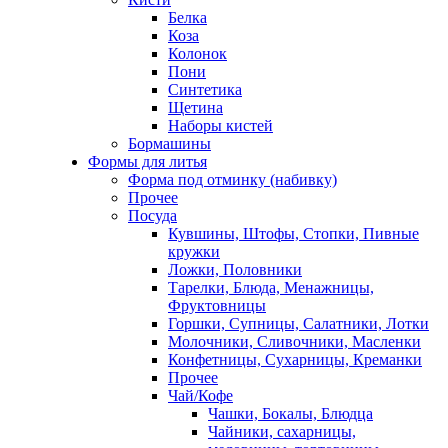
Белка
Коза
Колонок
Пони
Синтетика
Щетина
Наборы кистей
Бормашины
Формы для литья
Форма под отминку (набивку)
Прочее
Посуда
Кувшины, Штофы, Стопки, Пивные
кружки
Ложки, Половники
Тарелки, Блюда, Менажницы,
Фруктовницы
Горшки, Супницы, Салатники, Лотки
Молочники, Сливочники, Масленки
Конфетницы, Сухарницы, Креманки
Прочее
Чай/Кофе
Чашки, Бокалы, Блюдца
Чайники, сахарницы,