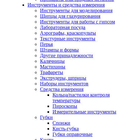
Инструменты и средства измерения
Инструменты для моделирования
Щипцы для глазурирования
Инструменты для работы с гипсом
Лабораторная посуда
Аэрографы, краскопульты
Текстурные инструменты
Перья
Штампы и формы
Другие принадлежности
Калячницы
Мастихины
Трафареты
Экструдеры, шприцы
Наборы инструментов
Средства измерения
Кольца/пастилки контроля
температуры
Пироскопы
Измерительные инструменты
Губки
Спонжи
Кисть-губка
Губки оправочные
Кисти