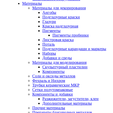
Материалы
Материалы для декорирования
Ангобы
Подглазурные краски
Глазури
Краска надглазурная
Пигменты
Пигменты пробники
Люстровая краска
Поталь
Подглазурные карандаши и маркеры
Наборы
Добавки и среды
Материалы для моделирования
Скульптурный пластилин
Компоненты
Соли и оксиды металлов
Фехраль и Нихром
Трубки керамические МКР
Сетки полутомпаковые
Компоненты и добавки
Разжижители, загустители, клеи
Дополнительные материалы
Прочие материалы
Препараты благородных металлов