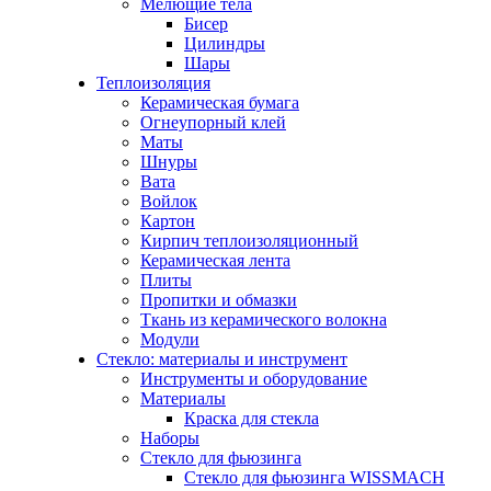
Мелющие тела
Бисер
Цилиндры
Шары
Теплоизоляция
Керамическая бумага
Огнеупорный клей
Маты
Шнуры
Вата
Войлок
Картон
Кирпич теплоизоляционный
Керамическая лента
Плиты
Пропитки и обмазки
Ткань из керамического волокна
Модули
Стекло: материалы и инструмент
Инструменты и оборудование
Материалы
Краска для стекла
Наборы
Стекло для фьюзинга
Стекло для фьюзинга WISSMACH