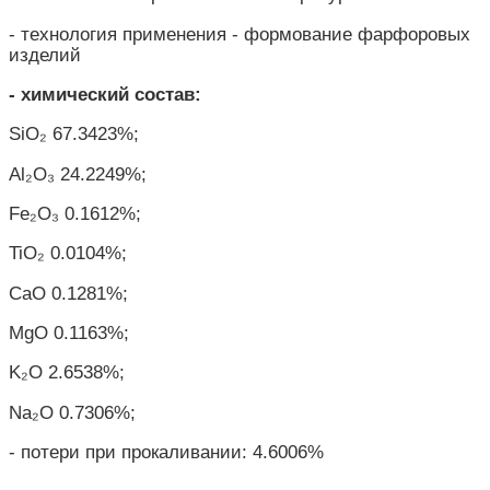
- технология применения - формование фарфоровых
изделий
- химический состав:
SiO₂ 67.3423%;
Al₂O₃ 24.2249%;
Fe₂O₃ 0.1612%;
TiO₂ 0.0104%;
CaO 0.1281%;
MgO 0.1163%;
K₂O 2.6538%;
Na₂O 0.7306%;
-
потери при прокаливании
: 4.6006%