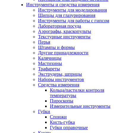
Инструменты и средства измерения
Инструменты для моделирования
Щипцы для глазурирования
Инструменты для работы с гипсом
Лабораторная посуда
Аэрографы, краскопульты
Текстурные инструменты
Перья
Штампы и формы
Другие принадлежности
Калячницы
Мастихины
Трафареты
Экструдеры, шприцы
Наборы инструментов
Средства измерения
Кольца/пастилки контроля
температуры
Пироскопы
Измерительные инструменты
Губки
Спонжи
Кисть-губка
Губки оправочные
Кисти