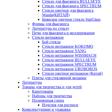
Стекло для фьюзинга BULLSEYE
Стекло для фьюзинга SPECTRUM
Стекло цветное для фьюзинга
Wanda(КИТАЙ)
Брянское цветное стекло StarGlass
Формы для фьюзинга
Литература по стеклу
Печи для фьюзинга и моллирования
Стекло витражное
Бой стекла
Стекло витражное KOKOMO
Стекло витражное YANG
Стекло витражное WISSMACH
Стекло витражное BULLSEYE
Стекло витражное SPECTRUM
Стекло витражное UROBOROS
Стекло цветное витражное (Китай)
Плиты для стеклянной мозаики
Литература
Товары для творчества и для детей
Канцтовары
Наборы для творчества
Полимерная глина
Изделия для росписи
Комплектующие и упаковка