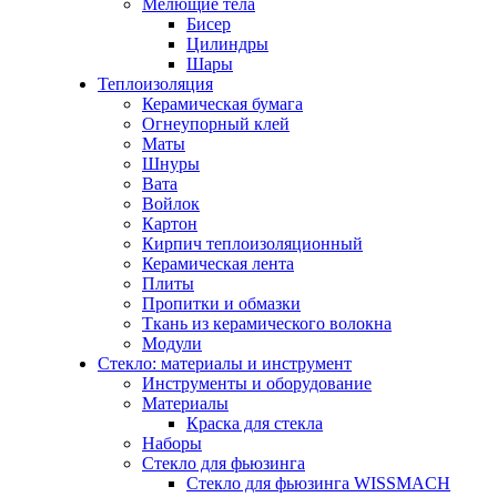
Мелющие тела
Бисер
Цилиндры
Шары
Теплоизоляция
Керамическая бумага
Огнеупорный клей
Маты
Шнуры
Вата
Войлок
Картон
Кирпич теплоизоляционный
Керамическая лента
Плиты
Пропитки и обмазки
Ткань из керамического волокна
Модули
Стекло: материалы и инструмент
Инструменты и оборудование
Материалы
Краска для стекла
Наборы
Стекло для фьюзинга
Стекло для фьюзинга WISSMACH