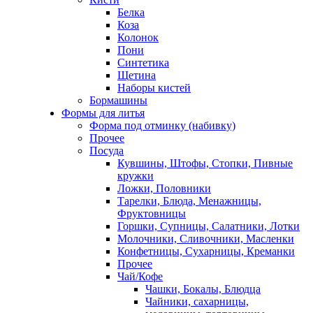
Белка
Коза
Колонок
Пони
Синтетика
Щетина
Наборы кистей
Бормашины
Формы для литья
Форма под отминку (набивку)
Прочее
Посуда
Кувшины, Штофы, Стопки, Пивные
кружки
Ложки, Половники
Тарелки, Блюда, Менажницы,
Фруктовницы
Горшки, Супницы, Салатники, Лотки
Молочники, Сливочники, Масленки
Конфетницы, Сухарницы, Креманки
Прочее
Чай/Кофе
Чашки, Бокалы, Блюдца
Чайники, сахарницы,