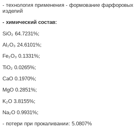
- технология применения - формование фарфоровых
изделий
- химический состав:
SiO₂ 64.7231%;
Al₂O₃ 24.6101%;
Fe₂O₃ 0.1331%;
TiO₂ 0.0265%;
CaO 0.1970%;
MgO 0.2851%;
K₂O 3.8155%;
Na₂O 0.9931%;
-
потери при прокаливании
: 5.0807%