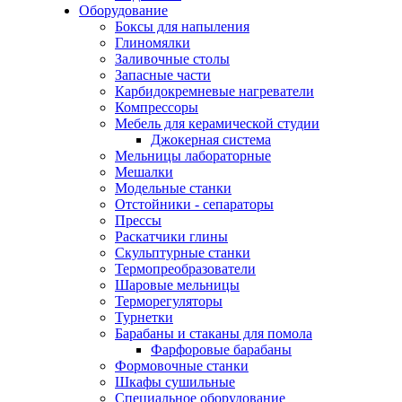
Оборудование
Боксы для напыления
Глиномялки
Заливочные столы
Запасные части
Карбидокремневые нагреватели
Компрессоры
Мебель для керамической студии
Джокерная система
Мельницы лабораторные
Мешалки
Модельные станки
Отстойники - сепараторы
Прессы
Раскатчики глины
Скульптурные станки
Термопреобразователи
Шаровые мельницы
Терморегуляторы
Турнетки
Барабаны и стаканы для помола
Фарфоровые барабаны
Формовочные станки
Шкафы сушильные
Специальное оборудование