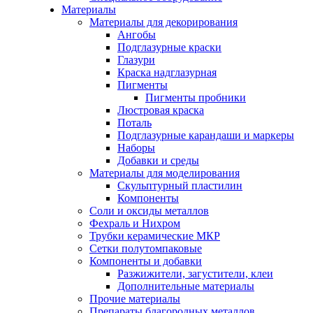
Материалы
Материалы для декорирования
Ангобы
Подглазурные краски
Глазури
Краска надглазурная
Пигменты
Пигменты пробники
Люстровая краска
Поталь
Подглазурные карандаши и маркеры
Наборы
Добавки и среды
Материалы для моделирования
Скульптурный пластилин
Компоненты
Соли и оксиды металлов
Фехраль и Нихром
Трубки керамические МКР
Сетки полутомпаковые
Компоненты и добавки
Разжижители, загустители, клеи
Дополнительные материалы
Прочие материалы
Препараты благородных металлов