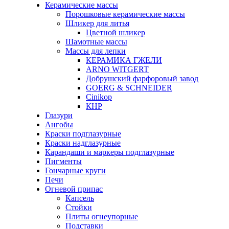
Керамические массы
Порошковые керамические массы
Шликер для литья
Цветной шликер
Шамотные массы
Массы для лепки
КЕРАМИКА ГЖЕЛИ
ARNO WITGERT
Добрушский фарфоровый завод
GOERG & SCHNEIDER
Cinikop
КНР
Глазури
Ангобы
Краски подглазурные
Краски надглазурные
Карандаши и маркеры подглазурные
Пигменты
Гончарные круги
Печи
Огневой припас
Капсель
Стойки
Плиты огнеупорные
Подставки