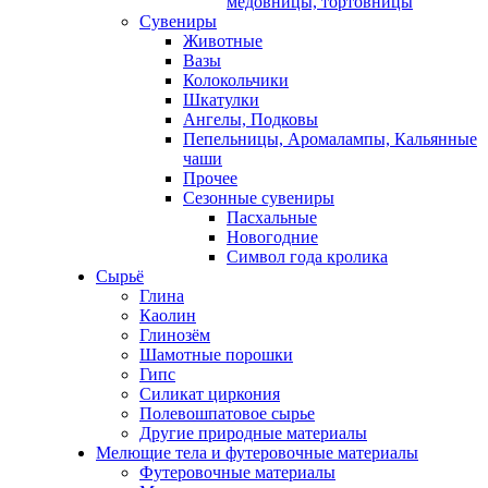
медовницы, тортовницы
Сувениры
Животные
Вазы
Колокольчики
Шкатулки
Ангелы, Подковы
Пепельницы, Аромалампы, Кальянные
чаши
Прочее
Сезонные сувениры
Пасхальные
Новогодние
Символ года кролика
Сырьё
Глина
Каолин
Глинозём
Шамотные порошки
Гипс
Силикат циркония
Полевошпатовое сырье
Другие природные материалы
Мелющие тела и футеровочные материалы
Футеровочные материалы