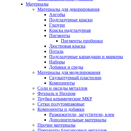
Материалы
Материалы для декорирования
Ангобы
Подглазурные краски
Глазури
Краска надглазурная
Пигменты
Пигменты пробники
Люстровая краска
Поталь
Подглазурные карандаши и маркеры
Наборы
Добавки и среды
Материалы для моделирования
Скульптурный пластилин
Компоненты
Соли и оксиды металлов
Фехраль и Нихром
Трубки керамические МКР
Сетки полутомпаковые
Компоненты и добавки
Разжижители, загустители, клеи
Дополнительные материалы
Прочие материалы
Препараты благородных металлов