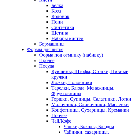
Белка
Коза
Колонок
Пони
Синтетика
Щетина
Наборы кистей
Бормашины
Формы для литья
Форма под отминку (набивку)
Прочее
Посуда
Кувшины, Штофы, Стопки, Пивные
кружки
Ложки, Половники
Тарелки, Блюда, Менажницы,
Фруктовницы
Горшки, Супницы, Салатники, Лотки
Молочники, Сливочники, Масленки
Конфетницы, Сухарницы, Креманки
Прочее
Чай/Кофе
Чашки, Бокалы, Блюдца
Чайники, сахарницы,