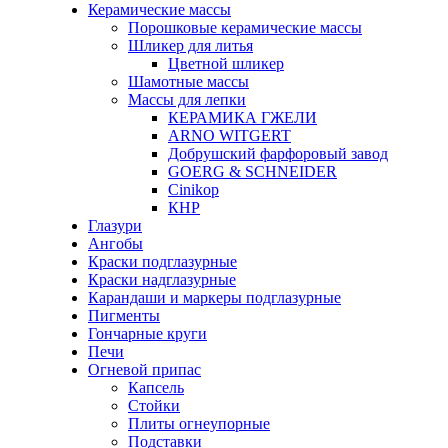
Керамические массы
Порошковые керамические массы
Шликер для литья
Цветной шликер
Шамотные массы
Массы для лепки
КЕРАМИКА ГЖЕЛИ
ARNO WITGERT
Добрушский фарфоровый завод
GOERG & SCHNEIDER
Cinikop
КНР
Глазури
Ангобы
Краски подглазурные
Краски надглазурные
Карандаши и маркеры подглазурные
Пигменты
Гончарные круги
Печи
Огневой припас
Капсель
Стойки
Плиты огнеупорные
Подставки