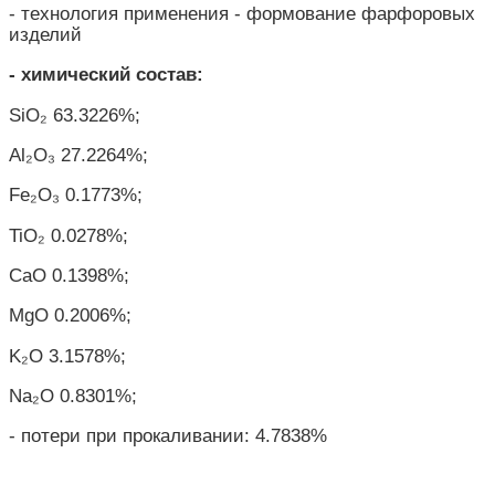
- технология применения - формование фарфоровых
изделий
- химический состав:
SiO₂ 63.3226%;
Al₂O₃ 27.2264%;
Fe₂O₃ 0.1773%;
TiO₂ 0.0278%;
CaO 0.1398%;
MgO 0.2006%;
K₂O 3.1578%;
Na₂O 0.8301%;
-
потери при прокаливании
: 4.7838%