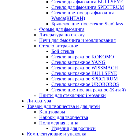
Стекло для фьюзинга BULLSEYE
Стекло для фьюзинга SPECTRUM
Стекло цветное для фьюзинга
Wanda(КИТАЙ)
Брянское цветное стекло StarGlass
Формы для фьюзинга
Литература по стеклу
Печи для фьюзинга и моллирования
Стекло витражное
Бой стекла
Стекло витражное KOKOMO
Стекло витражное YANG
Стекло витражное WISSMACH
Стекло витражное BULLSEYE
Стекло витражное SPECTRUM
Стекло витражное UROBOROS
Стекло цветное витражное (Китай)
Плиты для стеклянной мозаики
Литература
Товары для творчества и для детей
Канцтовары
Наборы для творчества
Полимерная глина
Изделия для росписи
Комплектующие и упаковка