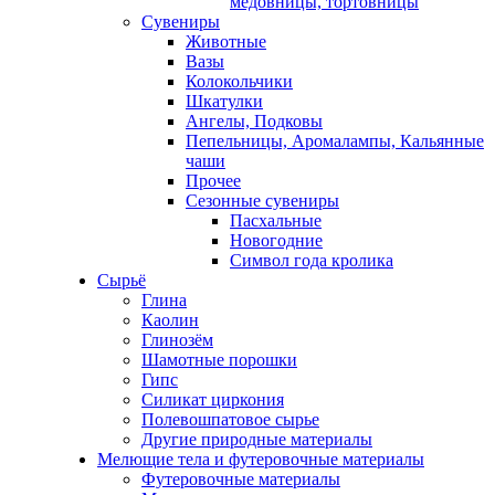
медовницы, тортовницы
Сувениры
Животные
Вазы
Колокольчики
Шкатулки
Ангелы, Подковы
Пепельницы, Аромалампы, Кальянные
чаши
Прочее
Сезонные сувениры
Пасхальные
Новогодние
Символ года кролика
Сырьё
Глина
Каолин
Глинозём
Шамотные порошки
Гипс
Силикат циркония
Полевошпатовое сырье
Другие природные материалы
Мелющие тела и футеровочные материалы
Футеровочные материалы