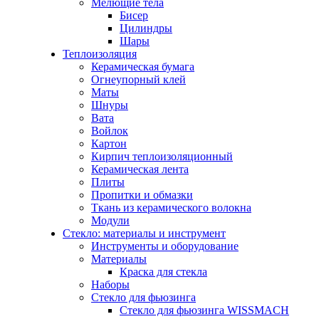
Мелющие тела
Бисер
Цилиндры
Шары
Теплоизоляция
Керамическая бумага
Огнеупорный клей
Маты
Шнуры
Вата
Войлок
Картон
Кирпич теплоизоляционный
Керамическая лента
Плиты
Пропитки и обмазки
Ткань из керамического волокна
Модули
Стекло: материалы и инструмент
Инструменты и оборудование
Материалы
Краска для стекла
Наборы
Стекло для фьюзинга
Стекло для фьюзинга WISSMACH