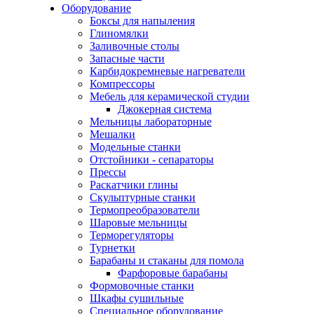
Оборудование
Боксы для напыления
Глиномялки
Заливочные столы
Запасные части
Карбидокремневые нагреватели
Компрессоры
Мебель для керамической студии
Джокерная система
Мельницы лабораторные
Мешалки
Модельные станки
Отстойники - сепараторы
Прессы
Раскатчики глины
Скульптурные станки
Термопреобразователи
Шаровые мельницы
Терморегуляторы
Турнетки
Барабаны и стаканы для помола
Фарфоровые барабаны
Формовочные станки
Шкафы сушильные
Специальное оборудование