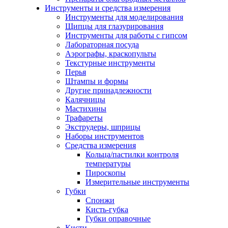
Инструменты и средства измерения
Инструменты для моделирования
Щипцы для глазурирования
Инструменты для работы с гипсом
Лабораторная посуда
Аэрографы, краскопульты
Текстурные инструменты
Перья
Штампы и формы
Другие принадлежности
Калячницы
Мастихины
Трафареты
Экструдеры, шприцы
Наборы инструментов
Средства измерения
Кольца/пастилки контроля
температуры
Пироскопы
Измерительные инструменты
Губки
Спонжи
Кисть-губка
Губки оправочные
Кисти