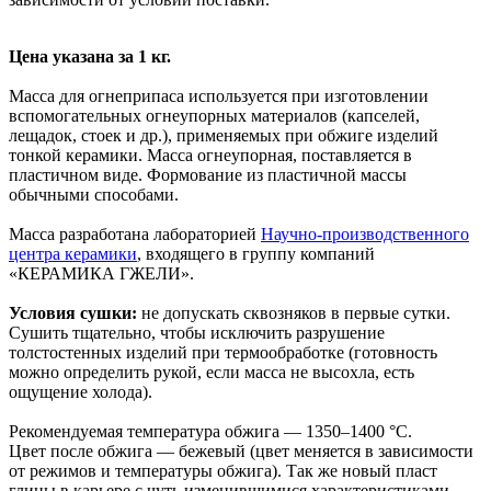
Цена указана за 1 кг.
Масса для огнеприпаса используется при изготовлении
вспомогательных огнеупорных материалов (капселей,
лещадок, стоек и др.), применяемых при обжиге изделий
тонкой керамики. Масса огнеупорная, поставляется в
пластичном виде. Формование из пластичной массы
обычными способами.
Масса разработана лабораторией
Научно-производственного
центра керамики
, входящего в группу компаний
«КЕРАМИКА ГЖЕЛИ».
Условия сушки:
не допускать сквозняков в первые сутки.
Сушить тщательно, чтобы исключить разрушение
толстостенных изделий при термообработке (готовность
можно определить рукой, если масса не высохла, есть
ощущение холода).
Рекомендуемая температура обжига — 1350–1400 °С.
Цвет после обжига — бежевый (цвет меняется в зависимости
от режимов и температуры обжига). Так же новый пласт
глины в карьере с чуть изменившимися характеристиками