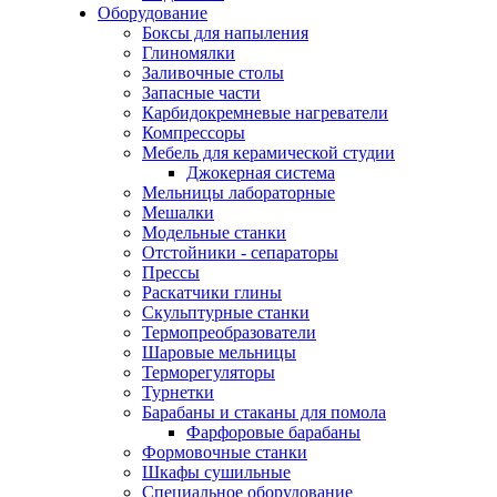
Оборудование
Боксы для напыления
Глиномялки
Заливочные столы
Запасные части
Карбидокремневые нагреватели
Компрессоры
Мебель для керамической студии
Джокерная система
Мельницы лабораторные
Мешалки
Модельные станки
Отстойники - сепараторы
Прессы
Раскатчики глины
Скульптурные станки
Термопреобразователи
Шаровые мельницы
Терморегуляторы
Турнетки
Барабаны и стаканы для помола
Фарфоровые барабаны
Формовочные станки
Шкафы сушильные
Специальное оборудование