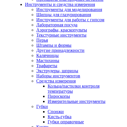
Инструменты и средства измерения
Инструменты для моделирования
Щипцы для глазурирования
Инструменты для работы с гипсом
Лабораторная посуда
Аэрографы, краскопульты
Текстурные инструменты
Перья
Штампы и формы
Другие принадлежности
Калячницы
Мастихины
Трафареты
Экструдеры, шприцы
Наборы инструментов
Средства измерения
Кольца/пастилки контроля
температуры
Пироскопы
Измерительные инструменты
Губки
Спонжи
Кисть-губка
Губки оправочные
Кисти