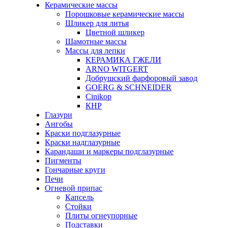
Керамические массы
Порошковые керамические массы
Шликер для литья
Цветной шликер
Шамотные массы
Массы для лепки
КЕРАМИКА ГЖЕЛИ
ARNO WITGERT
Добрушский фарфоровый завод
GOERG & SCHNEIDER
Cinikop
КНР
Глазури
Ангобы
Краски подглазурные
Краски надглазурные
Карандаши и маркеры подглазурные
Пигменты
Гончарные круги
Печи
Огневой припас
Капсель
Стойки
Плиты огнеупорные
Подставки