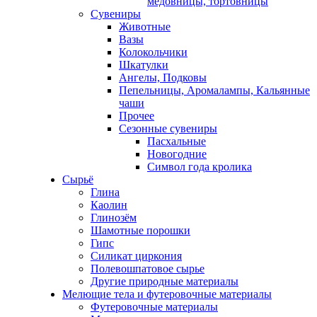
медовницы, тортовницы
Сувениры
Животные
Вазы
Колокольчики
Шкатулки
Ангелы, Подковы
Пепельницы, Аромалампы, Кальянные
чаши
Прочее
Сезонные сувениры
Пасхальные
Новогодние
Символ года кролика
Сырьё
Глина
Каолин
Глинозём
Шамотные порошки
Гипс
Силикат циркония
Полевошпатовое сырье
Другие природные материалы
Мелющие тела и футеровочные материалы
Футеровочные материалы