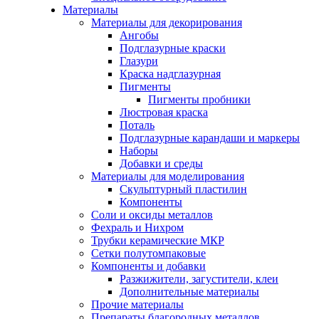
Материалы
Материалы для декорирования
Ангобы
Подглазурные краски
Глазури
Краска надглазурная
Пигменты
Пигменты пробники
Люстровая краска
Поталь
Подглазурные карандаши и маркеры
Наборы
Добавки и среды
Материалы для моделирования
Скульптурный пластилин
Компоненты
Соли и оксиды металлов
Фехраль и Нихром
Трубки керамические МКР
Сетки полутомпаковые
Компоненты и добавки
Разжижители, загустители, клеи
Дополнительные материалы
Прочие материалы
Препараты благородных металлов