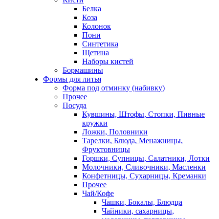
Белка
Коза
Колонок
Пони
Синтетика
Щетина
Наборы кистей
Бормашины
Формы для литья
Форма под отминку (набивку)
Прочее
Посуда
Кувшины, Штофы, Стопки, Пивные
кружки
Ложки, Половники
Тарелки, Блюда, Менажницы,
Фруктовницы
Горшки, Супницы, Салатники, Лотки
Молочники, Сливочники, Масленки
Конфетницы, Сухарницы, Креманки
Прочее
Чай/Кофе
Чашки, Бокалы, Блюдца
Чайники, сахарницы,