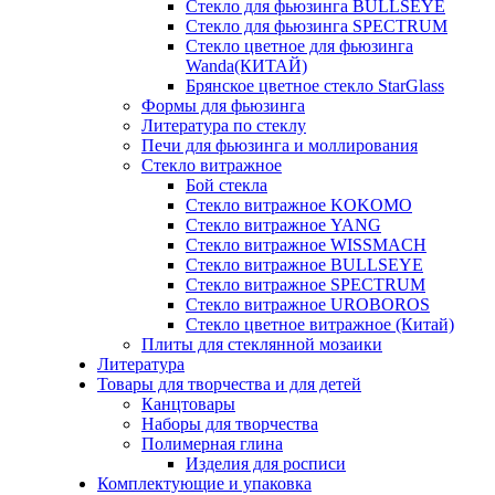
Стекло для фьюзинга BULLSEYE
Стекло для фьюзинга SPECTRUM
Стекло цветное для фьюзинга
Wanda(КИТАЙ)
Брянское цветное стекло StarGlass
Формы для фьюзинга
Литература по стеклу
Печи для фьюзинга и моллирования
Стекло витражное
Бой стекла
Стекло витражное KOKOMO
Стекло витражное YANG
Стекло витражное WISSMACH
Стекло витражное BULLSEYE
Стекло витражное SPECTRUM
Стекло витражное UROBOROS
Стекло цветное витражное (Китай)
Плиты для стеклянной мозаики
Литература
Товары для творчества и для детей
Канцтовары
Наборы для творчества
Полимерная глина
Изделия для росписи
Комплектующие и упаковка