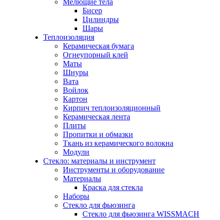
Мелющие тела
Бисер
Цилиндры
Шары
Теплоизоляция
Керамическая бумага
Огнеупорный клей
Маты
Шнуры
Вата
Войлок
Картон
Кирпич теплоизоляционный
Керамическая лента
Плиты
Пропитки и обмазки
Ткань из керамического волокна
Модули
Стекло: материалы и инструмент
Инструменты и оборудование
Материалы
Краска для стекла
Наборы
Стекло для фьюзинга
Стекло для фьюзинга WISSMACH