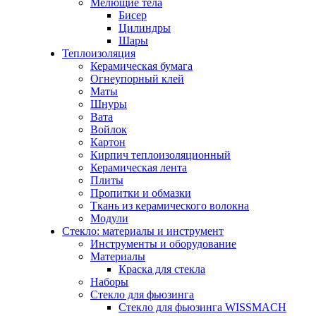
Мелющие тела
Бисер
Цилиндры
Шары
Теплоизоляция
Керамическая бумага
Огнеупорный клей
Маты
Шнуры
Вата
Войлок
Картон
Кирпич теплоизоляционный
Керамическая лента
Плиты
Пропитки и обмазки
Ткань из керамического волокна
Модули
Стекло: материалы и инструмент
Инструменты и оборудование
Материалы
Краска для стекла
Наборы
Стекло для фьюзинга
Стекло для фьюзинга WISSMACH