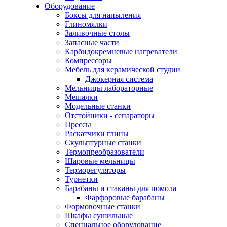
Оборудование
Боксы для напыления
Глиномялки
Заливочные столы
Запасные части
Карбидокремневые нагреватели
Компрессоры
Мебель для керамической студии
Джокерная система
Мельницы лабораторные
Мешалки
Модельные станки
Отстойники - сепараторы
Прессы
Раскатчики глины
Скульптурные станки
Термопреобразователи
Шаровые мельницы
Терморегуляторы
Турнетки
Барабаны и стаканы для помола
Фарфоровые барабаны
Формовочные станки
Шкафы сушильные
Специальное оборудование