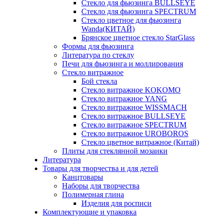
Стекло для фьюзинга BULLSEYE
Стекло для фьюзинга SPECTRUM
Стекло цветное для фьюзинга
Wanda(КИТАЙ)
Брянское цветное стекло StarGlass
Формы для фьюзинга
Литература по стеклу
Печи для фьюзинга и моллирования
Стекло витражное
Бой стекла
Стекло витражное KOKOMO
Стекло витражное YANG
Стекло витражное WISSMACH
Стекло витражное BULLSEYE
Стекло витражное SPECTRUM
Стекло витражное UROBOROS
Стекло цветное витражное (Китай)
Плиты для стеклянной мозаики
Литература
Товары для творчества и для детей
Канцтовары
Наборы для творчества
Полимерная глина
Изделия для росписи
Комплектующие и упаковка