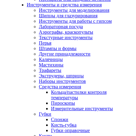
Инструменты и средства измерения
Инструменты для моделирования
Щипцы для глазурирования
Инструменты для работы с гипсом
Лабораторная посуда
Аэрографы, краскопульты
Текстурные инструменты
Перья
Штампы и формы
Другие принадлежности
Калячницы
Мастихины
Трафареты
Экструдеры, шприцы
Наборы инструментов
Средства измерения
Кольца/пастилки контроля
температуры
Пироскопы
Измерительные инструменты
Губки
Спонжи
Кисть-губка
Губки оправочные
Кисти