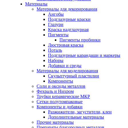
Материалы
Материалы для декорирования
Ангобы
Подглазурные краски
Глазури
Краска надглазурная
Пигменты
Пигменты пробники
Люстровая краска
Поталь
Подглазурные карандаши и маркеры
Наборы
Добавки и среды
Материалы для моделирования
Скульптурный пластилин
Компоненты
Соли и оксиды металлов
Фехраль и Нихром
Трубки керамические МКР
Сетки полутомпаковые
Компоненты и добавки
Разжижители, загустители, клеи
Дополнительные материалы
Прочие материалы
Препараты благородных металлов