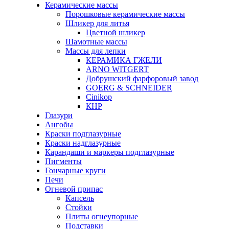
Керамические массы
Порошковые керамические массы
Шликер для литья
Цветной шликер
Шамотные массы
Массы для лепки
КЕРАМИКА ГЖЕЛИ
ARNO WITGERT
Добрушский фарфоровый завод
GOERG & SCHNEIDER
Cinikop
КНР
Глазури
Ангобы
Краски подглазурные
Краски надглазурные
Карандаши и маркеры подглазурные
Пигменты
Гончарные круги
Печи
Огневой припас
Капсель
Стойки
Плиты огнеупорные
Подставки