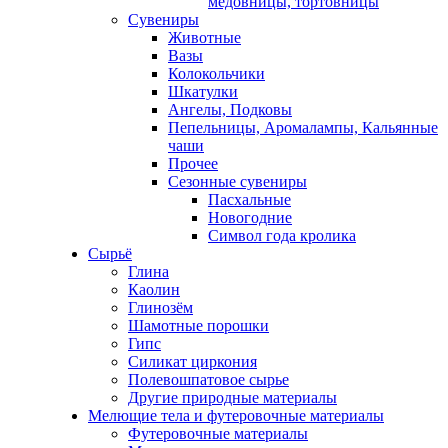
медовницы, тортовницы
Сувениры
Животные
Вазы
Колокольчики
Шкатулки
Ангелы, Подковы
Пепельницы, Аромалампы, Кальянные
чаши
Прочее
Сезонные сувениры
Пасхальные
Новогодние
Символ года кролика
Сырьё
Глина
Каолин
Глинозём
Шамотные порошки
Гипс
Силикат циркония
Полевошпатовое сырье
Другие природные материалы
Мелющие тела и футеровочные материалы
Футеровочные материалы