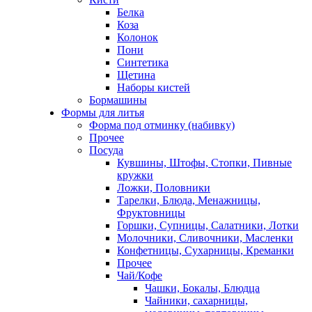
Белка
Коза
Колонок
Пони
Синтетика
Щетина
Наборы кистей
Бормашины
Формы для литья
Форма под отминку (набивку)
Прочее
Посуда
Кувшины, Штофы, Стопки, Пивные
кружки
Ложки, Половники
Тарелки, Блюда, Менажницы,
Фруктовницы
Горшки, Супницы, Салатники, Лотки
Молочники, Сливочники, Масленки
Конфетницы, Сухарницы, Креманки
Прочее
Чай/Кофе
Чашки, Бокалы, Блюдца
Чайники, сахарницы,