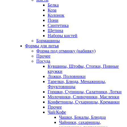
Белка
Коза
Колонок
Пони
Синтетика
Щетина
Наборы кистей
Бормашины
Формы для литья
Форма под отминку (набивку)
Прочее
Посуда
Кувшины, Штофы, Стопки, Пивные
кружки
Ложки, Половники
Тарелки, Блюда, Менажницы,
Фруктовницы
Горшки, Супницы, Салатники, Лотки
Молочники, Сливочники, Масленки
Конфетницы, Сухарницы, Креманки
Прочее
Чай/Кофе
Чашки, Бокалы, Блюдца
Чайники, сахарницы,