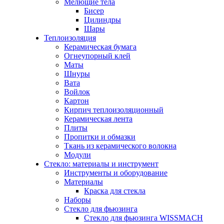
Мелющие тела
Бисер
Цилиндры
Шары
Теплоизоляция
Керамическая бумага
Огнеупорный клей
Маты
Шнуры
Вата
Войлок
Картон
Кирпич теплоизоляционный
Керамическая лента
Плиты
Пропитки и обмазки
Ткань из керамического волокна
Модули
Стекло: материалы и инструмент
Инструменты и оборудование
Материалы
Краска для стекла
Наборы
Стекло для фьюзинга
Стекло для фьюзинга WISSMACH