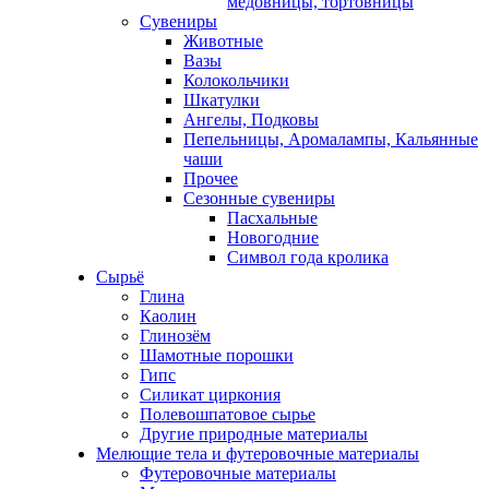
медовницы, тортовницы
Сувениры
Животные
Вазы
Колокольчики
Шкатулки
Ангелы, Подковы
Пепельницы, Аромалампы, Кальянные
чаши
Прочее
Сезонные сувениры
Пасхальные
Новогодние
Символ года кролика
Сырьё
Глина
Каолин
Глинозём
Шамотные порошки
Гипс
Силикат циркония
Полевошпатовое сырье
Другие природные материалы
Мелющие тела и футеровочные материалы
Футеровочные материалы