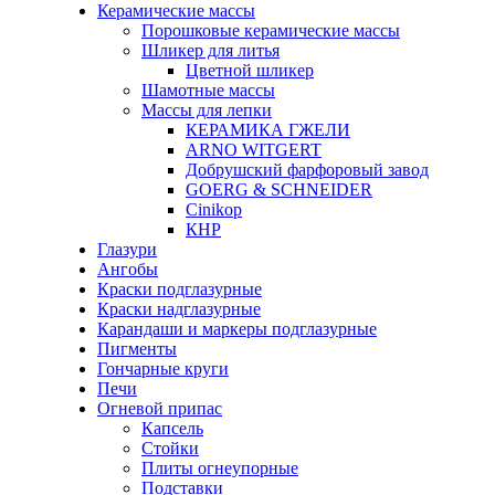
Керамические массы
Порошковые керамические массы
Шликер для литья
Цветной шликер
Шамотные массы
Массы для лепки
КЕРАМИКА ГЖЕЛИ
ARNO WITGERT
Добрушский фарфоровый завод
GOERG & SCHNEIDER
Cinikop
КНР
Глазури
Ангобы
Краски подглазурные
Краски надглазурные
Карандаши и маркеры подглазурные
Пигменты
Гончарные круги
Печи
Огневой припас
Капсель
Стойки
Плиты огнеупорные
Подставки