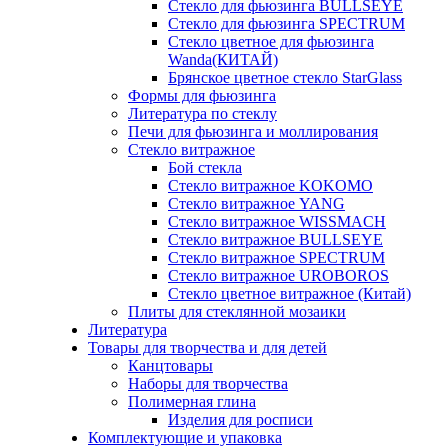
Стекло для фьюзинга BULLSEYE
Стекло для фьюзинга SPECTRUM
Стекло цветное для фьюзинга
Wanda(КИТАЙ)
Брянское цветное стекло StarGlass
Формы для фьюзинга
Литература по стеклу
Печи для фьюзинга и моллирования
Стекло витражное
Бой стекла
Стекло витражное KOKOMO
Стекло витражное YANG
Стекло витражное WISSMACH
Стекло витражное BULLSEYE
Стекло витражное SPECTRUM
Стекло витражное UROBOROS
Стекло цветное витражное (Китай)
Плиты для стеклянной мозаики
Литература
Товары для творчества и для детей
Канцтовары
Наборы для творчества
Полимерная глина
Изделия для росписи
Комплектующие и упаковка