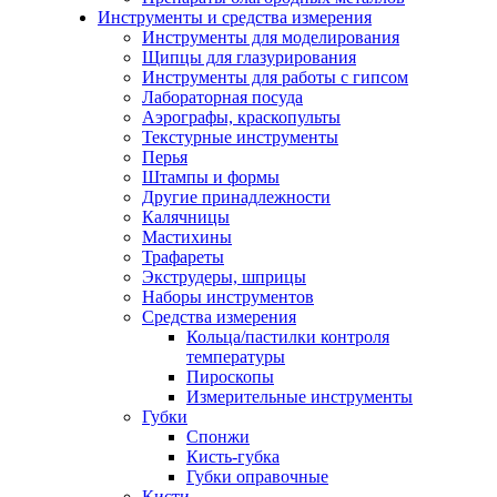
Инструменты и средства измерения
Инструменты для моделирования
Щипцы для глазурирования
Инструменты для работы с гипсом
Лабораторная посуда
Аэрографы, краскопульты
Текстурные инструменты
Перья
Штампы и формы
Другие принадлежности
Калячницы
Мастихины
Трафареты
Экструдеры, шприцы
Наборы инструментов
Средства измерения
Кольца/пастилки контроля
температуры
Пироскопы
Измерительные инструменты
Губки
Спонжи
Кисть-губка
Губки оправочные
Кисти