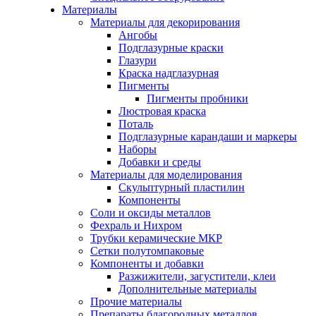
Материалы
Материалы для декорирования
Ангобы
Подглазурные краски
Глазури
Краска надглазурная
Пигменты
Пигменты пробники
Люстровая краска
Поталь
Подглазурные карандаши и маркеры
Наборы
Добавки и среды
Материалы для моделирования
Скульптурный пластилин
Компоненты
Соли и оксиды металлов
Фехраль и Нихром
Трубки керамические МКР
Сетки полутомпаковые
Компоненты и добавки
Разжижители, загустители, клеи
Дополнительные материалы
Прочие материалы
Препараты благородных металлов