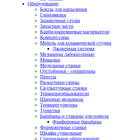
Оборудование
Боксы для напыления
Глиномялки
Заливочные столы
Запасные части
Карбидокремневые нагреватели
Компрессоры
Мебель для керамической студии
Джокерная система
Мельницы лабораторные
Мешалки
Модельные станки
Отстойники - сепараторы
Прессы
Раскатчики глины
Скульптурные станки
Термопреобразователи
Шаровые мельницы
Терморегуляторы
Турнетки
Барабаны и стаканы для помола
Фарфоровые барабаны
Формовочные станки
Шкафы сушильные
Специальное оборудование