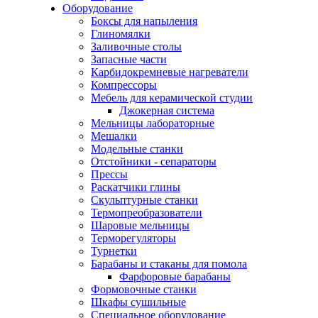
Оборудование
Боксы для напыления
Глиномялки
Заливочные столы
Запасные части
Карбидокремневые нагреватели
Компрессоры
Мебель для керамической студии
Джокерная система
Мельницы лабораторные
Мешалки
Модельные станки
Отстойники - сепараторы
Прессы
Раскатчики глины
Скульптурные станки
Термопреобразователи
Шаровые мельницы
Терморегуляторы
Турнетки
Барабаны и стаканы для помола
Фарфоровые барабаны
Формовочные станки
Шкафы сушильные
Специальное оборудование