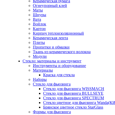
Керамическая бумага
Огнеупорный клей
Маты
Шнуры
Вата
Войлок
Картон
Кирпич теплоизоляционный
Керамическая лента
Плиты
Пропитки и обмазки
Ткань из керамического волокна
Модули
Стекло: материалы и инструмент
Инструменты и оборудование
Материалы
Краска для стекла
Наборы
Стекло для фьюзинга
Стекло для фьюзинга WISSMACH
Стекло для фьюзинга BULLSEYE
Стекло для фьюзинга SPECTRUM
Стекло цветное для фьюзинга Wanda(К
Брянское цветное стекло StarGlass
Формы для фьюзинга