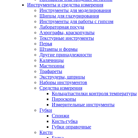
Инструменты и средства измерения
Инструменты для моделирования
Щипцы для глазурирования
Инструменты для работы с гипсом
Лабораторная посуда
Аэрографы, краскопульты
Текстурные инструменты
Перья
Штампы и формы
Другие принадлежности
Калячницы
Мастихины
Трафареты
Экструдеры, шприцы
Наборы инструментов
Средства измерения
Кольца/пастилки контроля температуры
Пироскопы
Измерительные инструменты
Губки
Спонжи
Кисть-губка
Губки оправочные
Кисти
Белка