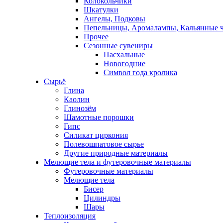
Колокольчики
Шкатулки
Ангелы, Подковы
Пепельницы, Аромалампы, Кальянные 
Прочее
Сезонные сувениры
Пасхальные
Новогодние
Символ года кролика
Сырьё
Глина
Каолин
Глинозём
Шамотные порошки
Гипс
Силикат циркония
Полевошпатовое сырье
Другие природные материалы
Мелющие тела и футеровочные материалы
Футеровочные материалы
Мелющие тела
Бисер
Цилиндры
Шары
Теплоизоляция