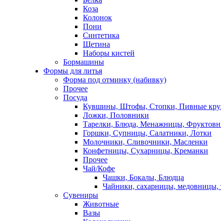
Коза
Колонок
Пони
Синтетика
Щетина
Наборы кистей
Бормашины
Формы для литья
Форма под отминку (набивку)
Прочее
Посуда
Кувшины, Штофы, Стопки, Пивные кр
Ложки, Половники
Тарелки, Блюда, Менажницы, Фруктов
Горшки, Супницы, Салатники, Лотки
Молочники, Сливочники, Масленки
Конфетницы, Сухарницы, Креманки
Прочее
Чай/Кофе
Чашки, Бокалы, Блюдца
Чайники, сахарницы, медовницы,
Сувениры
Животные
Вазы