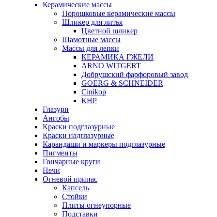
Керамические массы
Порошковые керамические массы
Шликер для литья
Цветной шликер
Шамотные массы
Массы для лепки
КЕРАМИКА ГЖЕЛИ
ARNO WITGERT
Добрушский фарфоровый завод
GOERG & SCHNEIDER
Cinikop
КНР
Глазури
Ангобы
Краски подглазурные
Краски надглазурные
Карандаши и маркеры подглазурные
Пигменты
Гончарные круги
Печи
Огневой припас
Капсель
Стойки
Плиты огнеупорные
Подставки