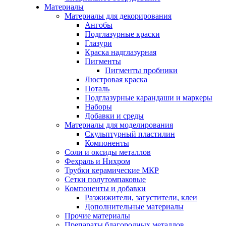
Материалы
Материалы для декорирования
Ангобы
Подглазурные краски
Глазури
Краска надглазурная
Пигменты
Пигменты пробники
Люстровая краска
Поталь
Подглазурные карандаши и маркеры
Наборы
Добавки и среды
Материалы для моделирования
Скульптурный пластилин
Компоненты
Соли и оксиды металлов
Фехраль и Нихром
Трубки керамические МКР
Сетки полутомпаковые
Компоненты и добавки
Разжижители, загустители, клеи
Дополнительные материалы
Прочие материалы
Препараты благородных металлов